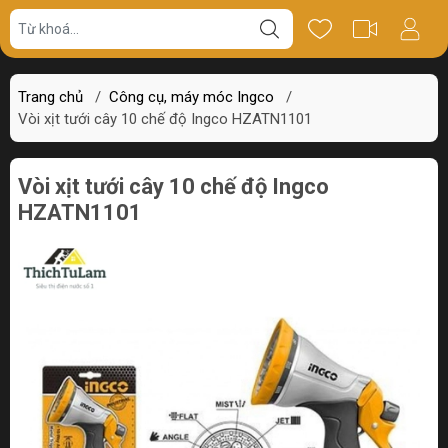
Giá bán
Miêu tả
Thông số
Review
Trang chủ
/
Công cụ, máy móc Ingco
/
Vòi xịt tưới cây 10 chế độ Ingco HZATN1101
Vòi xịt tưới cây 10 chế độ Ingco
HZATN1101