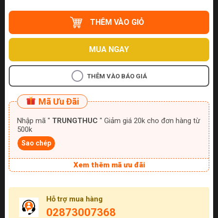
THÊM VÀO GIỎ
MUA NGAY
THÊM VÀO BÁO GIÁ
Mã Ưu Đãi
Nhập mã "
TRUNGTHUC
" Giảm giá 20k cho đơn hàng từ
500k
Sao chép
Xem thêm mã ưu đãi
Hỗ trợ mua hàng
02873007368