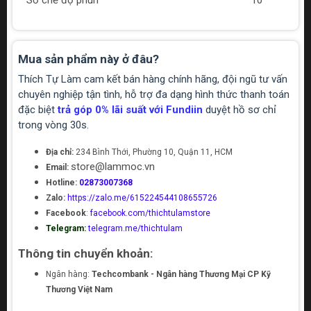
Số chế độ phun
10
Mua sản phẩm này ở đâu?
Thích Tự Làm cam kết bán hàng chính hãng, đội ngũ tư vấn
chuyên nghiệp tận tình, hỗ trợ đa dạng hình thức thanh toán
đặc biệt
trả góp 0% lãi suất với Fundiin
duyệt hồ sơ chỉ
trong vòng 30s.
Địa chỉ:
234 Bình Thới, Phường 10, Quận 11, HCM
store@lammoc.vn
Email:
Hotline:
02873007368
Zalo:
https://zalo.me/615224544108655726
Facebook
:
facebook.com/thichtulamstore
Telegram:
telegram.me/thichtulam
Thông tin chuyển khoản:
Ngân hàng:
Techcombank - Ngân hàng Thương Mại CP Kỹ
Thương Việt Nam