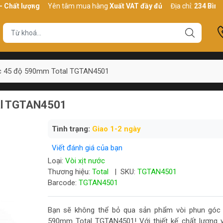
lượng
Yên tâm mua hàng
Xuất VAT đầy đủ
Địa chỉ:
234 Bình Thới, 
c 45 độ 590mm Total TGTAN4501
al TGTAN4501
Tình trạng:
Giao 1-2 ngày
Viết đánh giá của bạn
Loại:
Vòi xịt nước
Thương hiệu:
Total
|
SKU:
TGTAN4501
Barcode:
TGTAN4501
Bạn sẽ không thể bỏ qua sản phẩm vòi phun góc
590mm Total TGTAN4501! Với thiết kế chất lượng v