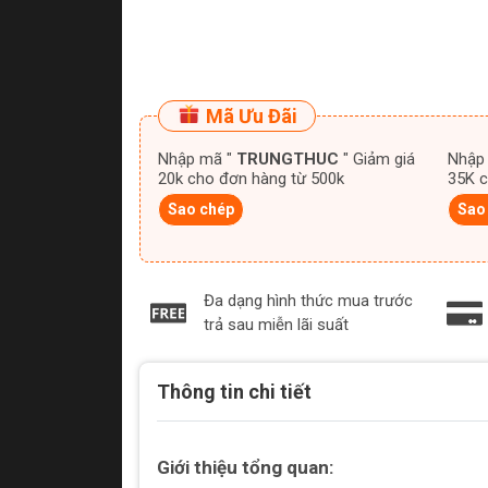
Mã Ưu Đãi
Nhập mã "
TRUNGTHUC
" Giảm giá
Nhập
20k cho đơn hàng từ 500k
35K c
Sao chép
Sao
Đa dạng hình thức mua trước
trả sau miễn lãi suất
Thông tin chi tiết
Giới thiệu tổng quan: