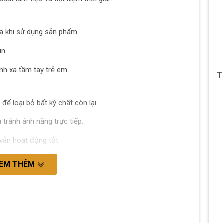
ạ khi sử dụng sản phẩm.
un.
nh xa tầm tay trẻ em.
T
ể loại bỏ bất kỳ chất còn lại.
tránh ánh nắng trực tiếp.
vẫn hoạt động tốt.
EM THÊM