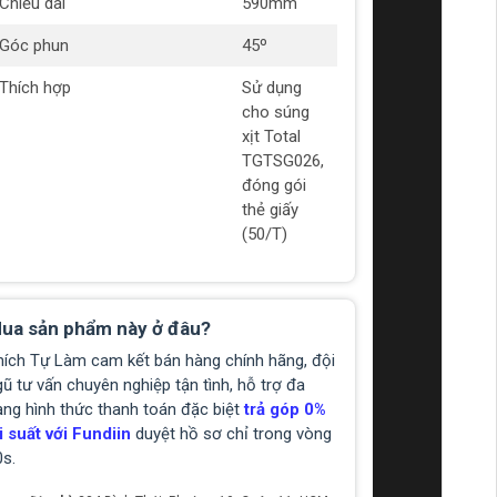
Chiều dài
590mm
Góc phun
45º
Thích hợp
Sử dụng
cho súng
xịt Total
TGTSG026,
đóng gói
thẻ giấy
(50/T)
ua sản phẩm này ở đâu?
hích Tự Làm cam kết bán hàng chính hãng, đội
ũ tư vấn chuyên nghiệp tận tình, hỗ trợ đa
ạng hình thức thanh toán đặc biệt
trả góp 0%
i suất với Fundiin
duyệt hồ sơ chỉ trong vòng
0s.