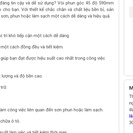
 đáng tin cậy và dễ sử dụng? Vòi phun góc 45 độ 590mm
cho bạn. Với thiết kế chắc chắn và chất liệu bền bỉ, sản
 sơn, phun hoặc làm sạch một cách dễ dàng và hiệu quả.
ị trí khó tiếp cận một cách dễ dàng.
 một cách đồng đều và tiết kiệm.
, giúp bạn đạt được hiệu suất cao nhất trong công việc
 lượng và độ bền cao.
trữ.
M
T
ng
d
làm công việc liên quan đến sơn phun hoặc làm sạch.
lã
chữa ô tô.
3
t làm việc và tiết kiệm thời gian.