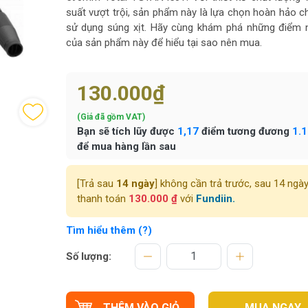
suất vượt trội, sản phẩm này là lựa chọn hoàn hảo c
sử dụng súng xịt. Hãy cùng khám phá những điểm n
của sản phẩm này để hiểu tại sao nên mua.
130.000₫
(Giá đã gồm VAT)
Bạn sẽ tích lũy được
1,17
điểm tương đương
1.
để mua hàng lần sau
[Trả sau
14 ngày
] không cần trả trước, sau 14 ngà
thanh toán
130.000 ₫
với
Fundiin.
Tìm hiểu thêm (?)
Số lượng:
THÊM VÀO GIỎ
MUA NGAY