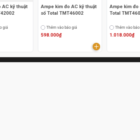
 AC kỹ thuật
Ampe kìm đo AC kỹ thuật
Ampe kìm đo
T42002
số Total TMT46002
Total TMT46
o giá
Thêm vào báo giá
Thêm vào báo
598.000₫
1.018.000₫