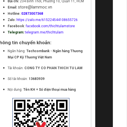
Địa chỉ:
234 Bình Thới, Phường 10, Quận 11, HCM
store@lammoc.vn
Email:
Hotline:
02873007368
Zalo:
https://zalo.me/615224544108655726
Facebook
:
facebook.com/thichtulamstore
Telegram:
telegram.me/thichtulam
hông tin chuyển khoản:
Ngân hàng:
Techcombank - Ngân hàng Thương
Mại CP Kỹ Thương Việt Nam
Tài khoản:
CONG TY CO PHAN THICH TU LAM
Số tài khoản:
13683939
Nội dung:
Tên KH + Số điện thoại mua hàng