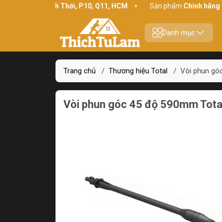
hỉ:
234 Bình Thới, P10, Q11, HCM
Sản phẩm
Chính hãng - Chất 
Danh mục
Trang chủ
/
Thương hiệu Total
/
Vòi phun gó
Vòi phun góc 45 độ 590mm Tot