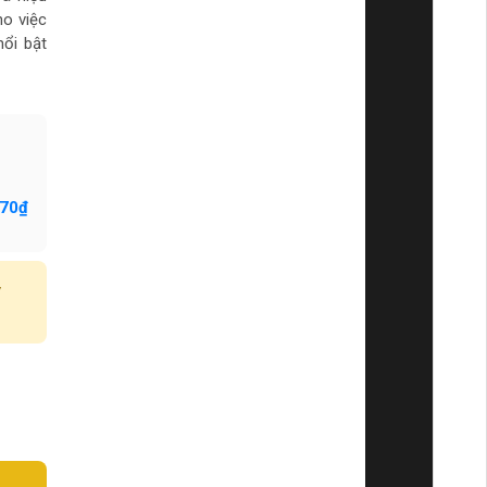
ho việc
ổi bật
170₫
y