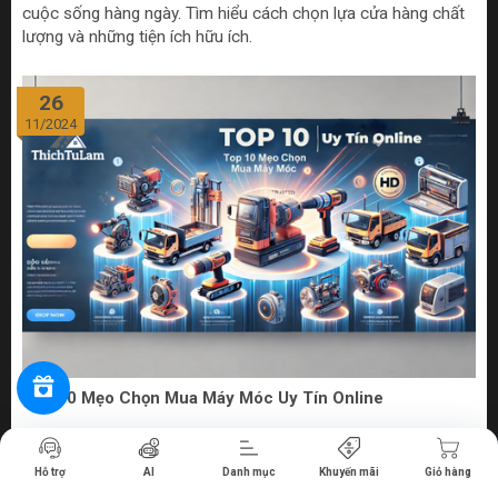
cuộc sống hàng ngày. Tìm hiểu cách chọn lựa cửa hàng chất
lượng và những tiện ích hữu ích.
26
11/2024
Top 10 Mẹo Chọn Mua Máy Móc Uy Tín Online
Tiến hành thanh toán
Bước vào thế giới số hóa ngày nay, việc mua sắm máy móc
Hỗ trợ
AI
Danh mục
Khuyến mãi
Giỏ hàng
từ các cửa hàng bán máy móc online uy tín không chỉ đem lại