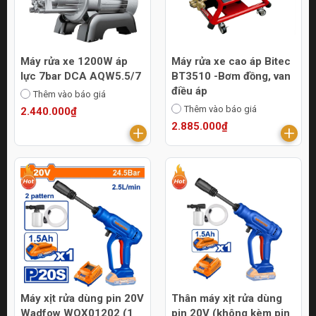
Máy rửa xe 1200W áp
Máy rửa xe cao áp Bitec
lực 7bar DCA AQW5.5/7
BT3510 -Bơm đồng, van
điều áp
Thêm vào báo giá
Thêm vào báo giá
2.440.000₫
2.885.000₫
Máy xịt rửa dùng pin 20V
Thân máy xịt rửa dùng
Wadfow WQX01202 (1
pin 20V (không kèm pin