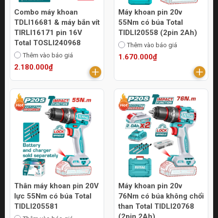
Combo máy khoan
Máy khoan pin 20v
TDLI16681 & máy bắn vít
55Nm có búa Total
TIRLI16171 pin 16V
TIDLI20558 (2pin 2Ah)
Total TOSLI240968
Thêm vào báo giá
Thêm vào báo giá
1.670.000₫
2.180.000₫
Thân máy khoan pin 20V
Máy khoan pin 20v
lực 55Nm có búa Total
76Nm có búa không chổi
TIDLI205581
than Total TIDLI20768
(2pin 2Ah)