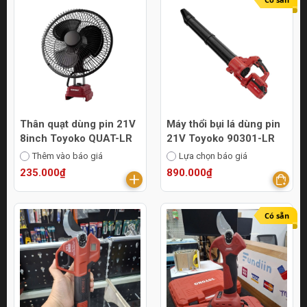
Thân quạt dùng pin 21V
Máy thổi bụi lá dùng pin
8inch Toyoko QUAT-LR
21V Toyoko 90301-LR
Thêm vào báo giá
Lựa chọn báo giá
235.000₫
890.000₫
Có sẵn