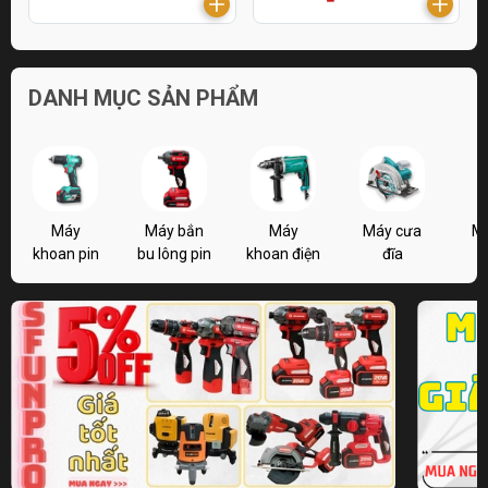
DANH MỤC SẢN PHẨM
Máy
Máy bắn
Máy
Máy cưa
M
khoan pin
bu lông pin
khoan điện
đĩa