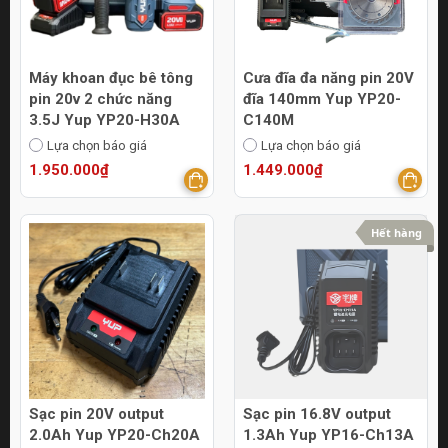
Máy khoan đục bê tông
Cưa đĩa đa năng pin 20V
pin 20v 2 chức năng
đĩa 140mm Yup YP20-
3.5J Yup YP20-H30A
C140M
Lựa chọn báo giá
Lựa chọn báo giá
1.950.000₫
1.449.000₫
Hết hàng
Sạc pin 20V output
Sạc pin 16.8V output
2.0Ah Yup YP20-Ch20A
1.3Ah Yup YP16-Ch13A