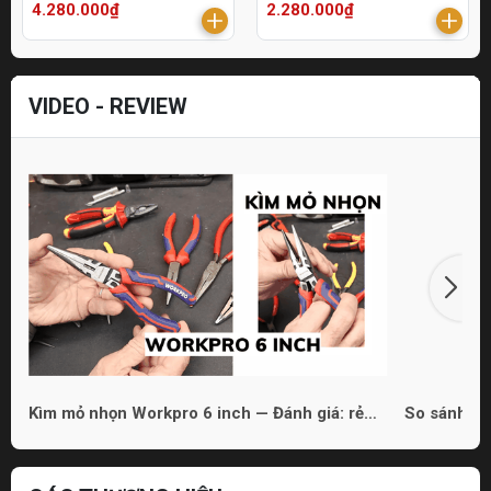
4.280.000₫
2.280.000₫
VIDEO - REVIEW
Kìm mỏ nhọn Workpro 6 inch — Đánh giá: rẻ
So sánh 3 
nhưng dùng được
phù hợp ch