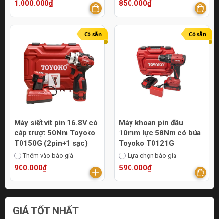
1.000.000₫
850.000₫
Có sẵn
Có sẵn
Máy siết vít pin 16.8V có
Máy khoan pin đầu
cấp trượt 50Nm Toyoko
10mm lực 58Nm có búa
T0150G (2pin+1 sạc)
Toyoko T0121G
Thêm vào báo giá
Lựa chọn báo giá
900.000₫
590.000₫
GIÁ TỐT NHẤT