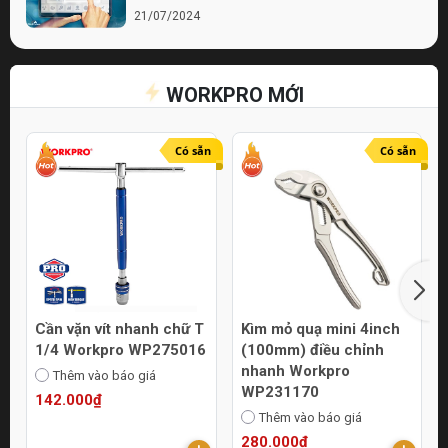
21/07/2024
Bí quyết chọn lựa cửa hàng điện nước chất
lượng
WORKPRO MỚI
21/07/2024
Top 10 Mẹo Chọn Mua Máy Móc Uy Tín
Online
Có sẵn
Có sẵn
21/07/2024
Cần vặn vít nhanh chữ T
Kìm mỏ quạ mini 4inch
1/4 Workpro WP275016
(100mm) điều chỉnh
nhanh Workpro
Thêm vào báo giá
WP231170
142.000₫
Thêm vào báo giá
280.000₫