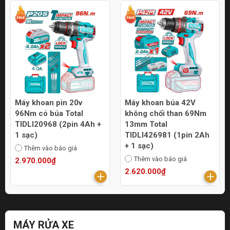
Máy khoan pin 20v
Máy khoan búa 42V
96Nm có búa Total
không chổi than 69Nm
TIDLI20968 (2pin 4Ah +
13mm Total
1 sạc)
TIDLI426981 (1pin 2Ah
+ 1 sạc)
Thêm vào báo giá
Thêm vào báo giá
2.970.000₫
2.620.000₫
MÁY RỬA XE