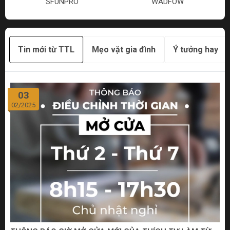
SFUNPRO
WADFOW
Tin mới từ TTL
Mẹo vặt gia đình
Ý tưởng hay
03
02/2025