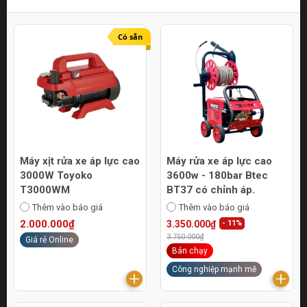
Có sẵn
Máy xịt rửa xe áp lực cao
Máy rửa xe áp lực cao
3000W Toyoko
3600w - 180bar Btec
T3000WM
BT37 có chỉnh áp.
Thêm vào báo giá
Thêm vào báo giá
2.000.000₫
3.350.000₫
- 11%
3.750.000₫
Giá rẻ Online
Bán chạy
Công nghiệp mạnh mẽ