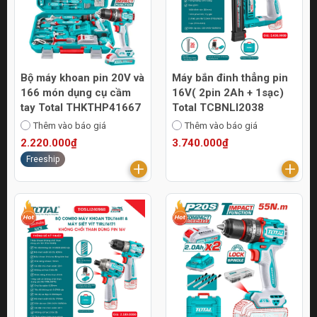
Bộ máy khoan pin 20V và
Máy bắn đinh thẳng pin
166 món dụng cụ cầm
16V( 2pin 2Ah + 1sạc)
tay Total THKTHP41667
Total TCBNLI2038
Thêm vào báo giá
Thêm vào báo giá
2.220.000₫
3.740.000₫
Freeship