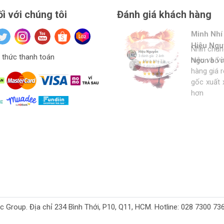
ối với chúng tôi
Đánh giá khách hàng
Minh Nhí
Đinh Xuâ
tuan anh
Hiệu Ngu
Nhìn chu
Hàng ở thí
Giá mềm v
thức thanh toán
hiệu và v
Ngon bổ r
cho thợ t
hàng
hàng giá 
strore l
gốc xuất 
hơn
oup. Địa chỉ 234 Bình Thới, P10, Q11, HCM. Hotline: 028 7300 7368. 