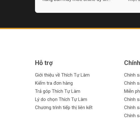
 tiện lợi mà còn
tiền từ đó là điều không hề dễ dàng.
vào v
hàng những sản
Đặc biệt đối với những bạn đang tìm
cửa h
ịch vụ tận tâm.
kiếm một sản phẩm chất lượng, có
xung 
tự hỏi, lợi ích
thị trường ổn định và mang lại lợi
n mua sắm từ
nhuận cao thì Thích Tự Làm chính là
là gì? Hãy cùng
một lựa chọn hoàn hảo. Bài viết này
ết dưới đây.
sẽ giúp bạn hiểu rõ hơn về lý do tại
sao nên chọn Thích Tự Làm để bắt
đầu hành trình Affiliate của mình trên
Hỗ trợ
Chính
Shopee và TikTok.
Giới thiệu về Thích Tự Làm
Chính 
Kiểm tra đơn hàng
Chính s
Trả góp Thích Tự Làm
Miễn ph
Lý do chọn Thích Tự Làm
Chính s
Chương trình tiếp thị liên kết
Chính s
Chính s