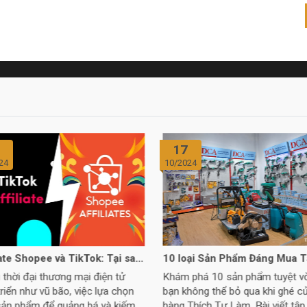
15
24
10/2024
oại Sản Phẩm Đáng Mua Tại
10 Lý do Thợ Thầy Nên Mua 
h Tự Làm
Móc Đồ Nghề Tại Thích Tự L
phá 10 sản phẩm tuyệt vời mà
Thích Tự Làm cung cấp đa dạn
hông thể bỏ qua khi ghé cửa
phẩm chất lượng từ các thương 
Thích Tự Làm. Bài viết tập trung
uy tín với giá cả cạnh tranh. Đư