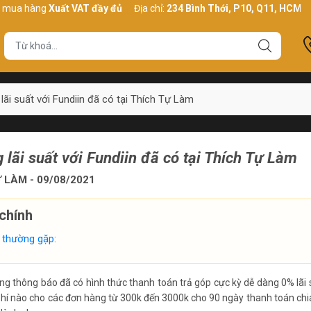
hàng
Xuất VAT đầy đủ
Địa chỉ:
234 Bình Thới, P10, Q11, HCM
S
lãi suất với Fundiin đã có tại Thích Tự Làm
 lãi suất với Fundiin đã có tại Thích Tự Làm
 LÀM - 09/08/2021
chính
 thường gặp:
g thông báo đã có hình thức thanh toán trả góp cực kỳ dễ dàng 0% lãi 
 phí nào cho các đơn hàng từ 300k đến 3000k cho 90 ngày thanh toán chi