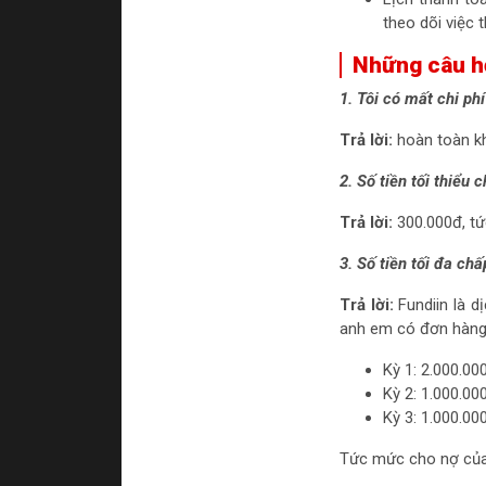
theo dõi việc 
Những câu h
1. Tôi có mất chi ph
Trả lời:
hoàn toàn kh
2. Số tiền tối thiểu 
Trả lời:
300.000đ, tứ
3. Số tiền tối đa ch
Trả lời:
Fundiin là dị
anh em có đơn hàng 
Kỳ 1: 2.000.00
Kỳ 2: 1.000.00
Kỳ 3: 1.000.00
Tức mức cho nợ của 