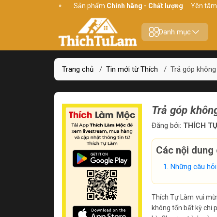
Sản phẩm
Chính hãng - Chất lượng
Yên tâm mua 
Danh mục
Trang chủ
/
Tin mới từ Thích
/
Trả góp không 
Trả góp không
Đăng bởi:
THÍCH TỰ
Các nội dung 
Những câu hỏi
Thích Tự Làm vui mừn
không tốn bất kỳ chi