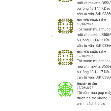
mũi vít makitta B5569
bu lông 13.14.17.Đầu 
cần tư vấn. Sđt 033
NGUYỄN XUÂN LIÊM
30/10/2021
Tôi muốn mua thùng đư
mũi vít makitta B5569
bu lông 13.14.17.Đầu 
cần tư vấn. Sđt 033
NGUYỄN XUÂN LIÊM
30/10/2021
Tôi muốn mua thùng đư
mũi vít makitta B5569
bu lông 13.14.17.Đầu 
cần tư vấn. Sđt 033
Nguyễn trí tâm
19/09/2021
Tôi cân mua góp máy
được hô trợ không ? 
chính sách hô trơ