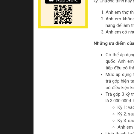
kỳ. Chương trình này 
Anh em thợ th
Anh em không 
hàng để làm t
Anh em có nhu
Những ưu điểm của 
Có thể áp dụng
quốc. Anh em 
tiếp đều có th
Mức áp dụng t
trả góp hiện 
có điều kiện k
Trả góp 3 kỳ 
là 3.000.000đ 
Kỳ 1: và
Kỳ 2: sa
Kỳ 3: sa
Anh em h
Lịch thanh to