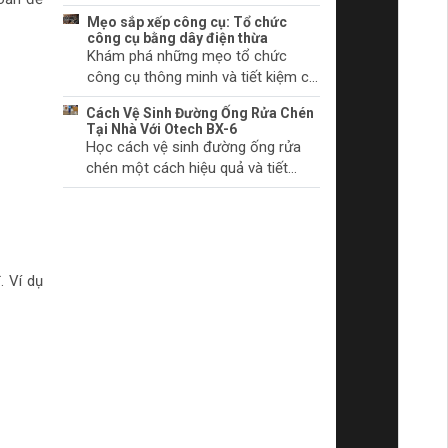
chúng bắt đầu.
khởi động và cách khắc phục
Mẹo sắp xếp công cụ: Tổ chức
chúng. Tìm hiểu thêm ngay!
công cụ bằng dây điện thừa
Khám phá những mẹo tổ chức
công cụ thông minh và tiết kiệm chi
phí với dây điện thừa. Biến không
Cách Vệ Sinh Đường Ống Rửa Chén
gian làm việc của bạn trở nên gọn
Tại Nhà Với Otech BX-6
gàng và khoa học.
Học cách vệ sinh đường ống rửa
chén một cách hiệu quả và tiết
kiệm thời gian tại nhà với sản phẩm
Otech BX-6. Đảm bảo vệ sinh và
hiệu quả hoạt động tối ưu.
. Ví dụ