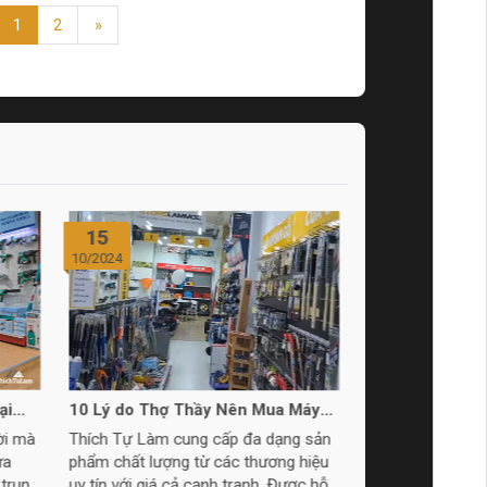
1
2
»
14
10/2024
Máy
Khám phá thế giới thước kéo tuyệt
àm
vời tại Thích Tự Làm
g sản
Tại Thích Tự Làm, bạn sẽ được
hiệu
chiêm ngưỡng bộ sưu tập thước kéo
ợc hỗ
đa dạng và chất lượng tuyệt vời dành