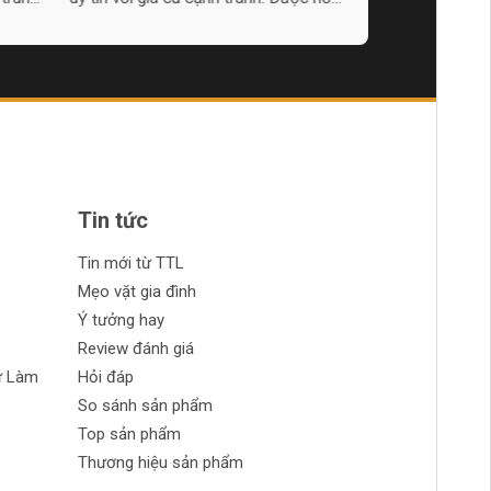
g, là
cho các dự án thủ công và DIY của
bạn. Đảm bảo cẩn thận và chính xác!
Tin tức
Tin mới từ TTL
Mẹo vặt gia đình
Ý tưởng hay
Review đánh giá
ự Làm
Hỏi đáp
So sánh sản phẩm
Top sản phẩm
Thương hiệu sản phẩm