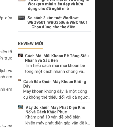
Workpro mini siêu đẹp và hữu
dụng cho đồ nghề nhỏ
ếp cửa
So sánh 3 kìm tuốt Wadfow:
WBQ9601, WBQ3606 & WBQ4601
— Chọn đúng cho thợ điện
REVIEW MỚI
miền tổ
Cách Mài Mũi Khoan Bê Tông Siêu
ến trực
Nhanh và Sắc Bén
Tìm hiểu cách mài mũi khoan bê
dịch vụ
tông một cách nhanh chóng và
 anh em
hiệu quả. Lựa chọn dụng cụ mài
Cách Bảo Quản Máy Khoan Không
phù hợp và kỹ thuật mài mũi khoan
Dây
 anh em
đúng cách.
Máy khoan không dây là một công
cụ không thể thiếu đối với cả người
làm tự chọn và các chuyên gia. Hãy
9 Lý do khiến Máy Phát Điện Khó
tìm hiểu cách chăm sóc máy khoan
Nổ và Cách Khắc Phục
không dây của bạn để duy trì hiệu
Khám phá 10 vấn đề phổ biến
suất và ngăn chặn sự cố trước khi
khiến máy phát điện gặp vấn đề khi
hoản để