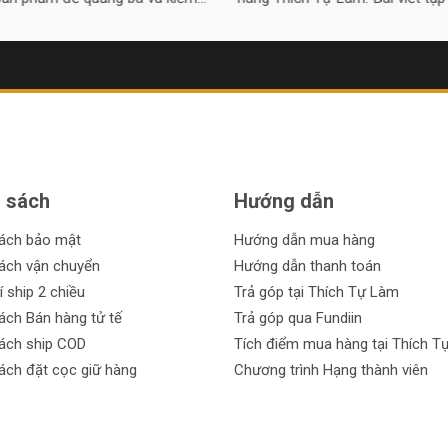
iệc giới thiệu các sản phẩm của
trợ trả góp và cam kết chất lượn
àng và những thông tin hữu ích
điểm đến lý tưởng cho thợ thầy.
quanh chúng.
 sách
Hướng dẫn
sách bảo mật
Hướng dẫn mua hàng
ách vận chuyển
Hướng dẫn thanh toán
í ship 2 chiều
Trả góp tại Thích Tự Làm
ách Bán hàng tử tế
Trả góp qua Fundiin
ách ship COD
Tích điểm mua hàng tại Thích T
ách đặt cọc giữ hàng
Chương trình Hạng thành viên