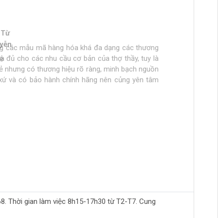
 Từ
n Phong
 tran huynh
yễn
ng các mẫu mã hàng hóa khá đa dạng các thương
ch tự làm hàng chất lượng giá sinh viên, thich hợp
ừa túi tiền, số lượng hàng ít, thường phải đợi đặt
ừa đủ cho các nhu cầu cơ bản của thợ thầy, tuy là
ẻ
hầy đi làm hằng ngày.. còn cao cấp ghé>>>>>>>>
rẻ nhưng có thương hiệu rõ ràng, minh bạch nguồn
àm mộc >>>>>>>>
xứ và có bảo hành chính hãng nên củng yên tâm
Thời gian làm việc 8h15-17h30 từ T2-T7. Cung