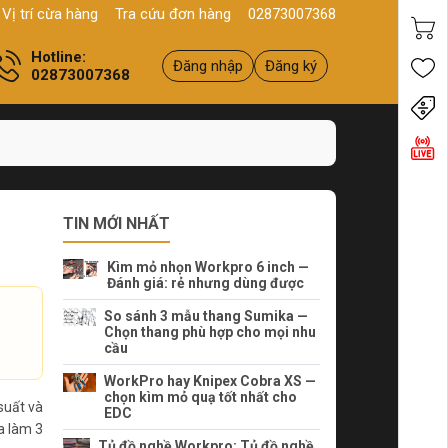
ản phẩm
Chính hãng - Chất lượng
Yên tâm mua hàng
Xuất VAT đầy 
Vị trí cừa hàng
Tra cứu đơn hàng
02873007368
Hotline:
Đăng nhập
Đăng ký
02873007368
Tiến
TIN MỚI NHẤT
Kìm mỏ nhọn Workpro 6 inch —
Đánh giá: rẻ nhưng dùng được
So sánh 3 mẫu thang Sumika —
Chọn thang phù hợp cho mọi nhu
cầu
WorkPro hay Knipex Cobra XS —
chọn kìm mỏ quạ tốt nhất cho
suất và
EDC
a làm 3
Tủ đồ nghề Workpro: Tủ đồ nghề