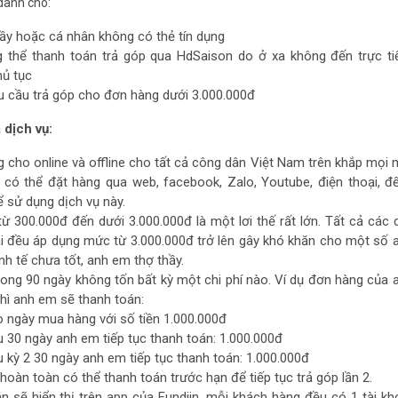
dành cho:
ầy hoặc cá nhân không có thẻ tín dụng
thể thanh toán trả góp qua HdSaison do ở xa không đến trực ti
hủ tục
 cầu trả góp cho đơn hàng dưới 3.000.000đ
dịch vụ:
 cho online và offline cho tất cả công dân Việt Nam trên khắp mọi 
có thể đặt hàng qua web, facebook, Zalo, Youtube, điện thoại, đ
ể sử dụng dịch vụ này.
ừ 300.000đ đến dưới 3.000.000đ là một lơi thế rất lớn. Tất cả các 
tại đều áp dụng mức từ 3.000.000đ trở lên gây khó khăn cho một số
inh tế chưa tốt, anh em thợ thầy.
trong 90 ngày không tốn bất kỳ một chi phí nào. Ví dụ đơn hàng của
thì anh em sẽ thanh toán:
o ngày mua hàng với số tiền 1.000.000đ
u 30 ngày anh em tiếp tục thanh toán: 1.000.000đ
u kỳ 2 30 ngày anh em tiếp tục thanh toán: 1.000.000đ
oàn toàn có thể thanh toán trước hạn để tiếp tục trả góp lần 2.
án sẽ hiển thị trên app của Fundiin, mỗi khách hàng đều có 1 tài k