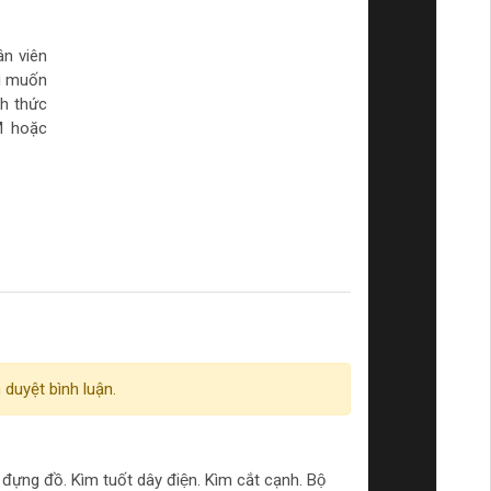
ân viên
ói muốn
nh thức
M hoặc
 duyệt bình luận.
̣ng đồ. Kìm tuốt dây điện. Kìm cắt cạnh. Bộ