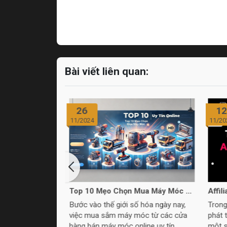
Bài viết liên quan:
12
17
11/2024
10/20
Mua Máy Móc Uy
Affiliate Shopee và TikTok: Tại sao
10 l
nên chọn Thích Tự Làm
Thíc
 hóa ngày nay,
Trong thời đại thương mại điện tử
Khám 
óc từ các cửa
phát triển như vũ bão, việc lựa chọn
bạn k
line uy tín
một sản phẩm để quảng bá và kiếm
hàng 