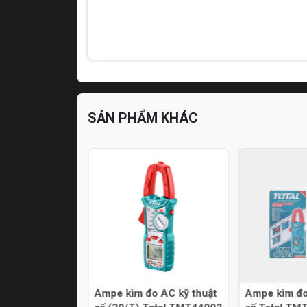
SẢN PHẨM KHÁC
20/T) Total
Ampe kìm đo AC kỹ thuật
Ampe kìm đo