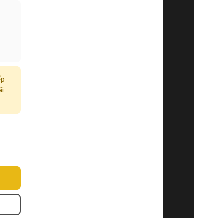
ếp
ãi