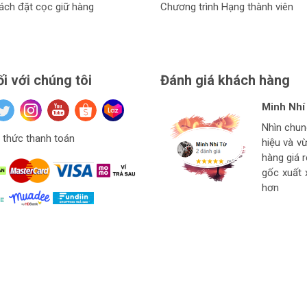
ách đặt cọc giữ hàng
Chương trình Hạng thành viên
ối với chúng tôi
Đánh giá khách hàng
Minh Nhí
Đinh Xuâ
tuan anh
Hiệu Ngu
Nhìn chu
Hàng ở thí
Giá mềm v
thức thanh toán
hiệu và v
Ngon bổ r
cho thợ t
hàng
hàng giá 
strore l
gốc xuất 
hơn