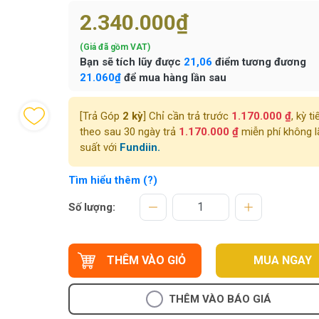
2.340.000₫
(Giá đã gồm VAT)
Bạn sẽ tích lũy được
21,06
điểm tương đương
21.060₫
để mua hàng lần sau
[Trả Góp
2 kỳ
] Chỉ cần trả trước
1.170.000 ₫
, kỳ ti
theo sau 30 ngày trả
1.170.000 ₫
miễn phí không l
suất với
Fundiin.
Tìm hiểu thêm (?)
Số lượng:
THÊM VÀO GIỎ
MUA NGAY
THÊM VÀO BÁO GIÁ