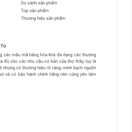
So sánh sản phẩm
Top sản phẩm
Thương hiệu sản phẩm
 Từ
n Phong
 tran huynh
yễn
ng các mẫu mã hàng hóa khá đa dạng các thương
ch tự làm hàng chất lượng giá sinh viên, thich hợp
ừa túi tiền, số lượng hàng ít, thường phải đợi đặt
ừa đủ cho các nhu cầu cơ bản của thợ thầy, tuy là
ẻ
hầy đi làm hằng ngày.. còn cao cấp ghé>>>>>>>>
rẻ nhưng có thương hiệu rõ ràng, minh bạch nguồn
àm mộc >>>>>>>>
xứ và có bảo hành chính hãng nên củng yên tâm