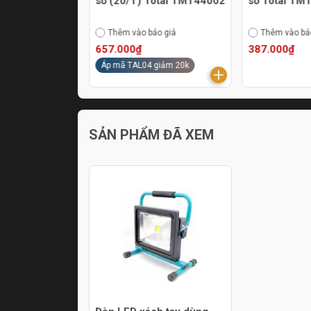
2
số (20/T) Total TMT44002
số Total TM
áo giá
Thêm vào báo giá
Thêm vào bá
657.000₫
387.000₫
Áp mã TAL04 giảm 20k
SẢN PHẨM ĐÃ XEM