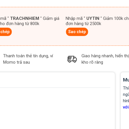
 mã "
TRACHNHIEM
" Giảm giá
Nhập mã "
UYTIN
" Giảm 100k cho
ho đơn hàng từ 800k
đơn hàng từ 2500k
 chép
Sao chép
Thanh toán thẻ tín dụng, ví
Giao hàng nhanh, hiển thị
Momo trả sau
kho rõ ràng
Mu
Thí
ngũ
hìn
với