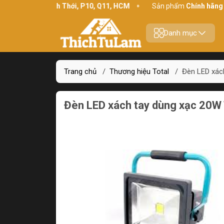
chỉ:
234 Bình Thới, P10, Q11, HCM
Sản phẩm
Chính hãng - Chất
Danh mục
Trang chủ
/
Thương hiệu Total
/
Đèn LED xác
Đèn LED xách tay dùng xạc 20W