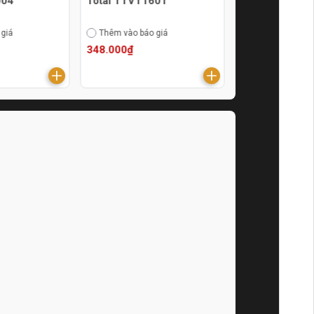
004
Total TTVT1601
Total THSLB0
 giá
Thêm vào báo giá
Thêm vào báo g
348.000₫
2.040.000₫