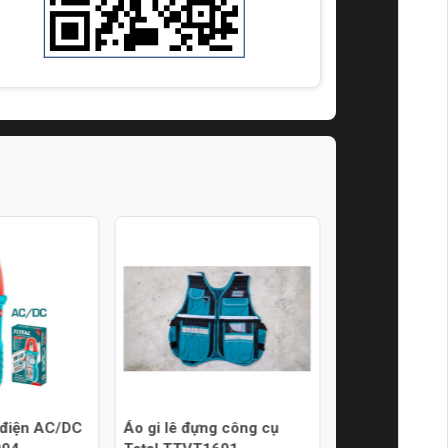
 điện AC/DC
Áo gi lê đựng công cụ
Bá lăng đòn bẩ