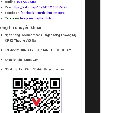
Hotline:
02873007368
Zalo:
https://zalo.me/615224544108655726
Facebook
:
facebook.com/thichtulamstore
Telegram:
telegram.me/thichtulam
ông tin chuyển khoản:
Ngân hàng:
Techcombank - Ngân hàng Thương Mại
CP Kỹ Thương Việt Nam
Tài khoản:
CONG TY CO PHAN THICH TU LAM
Số tài khoản:
13683939
Nội dung:
Tên KH + Số điện thoại mua hàng