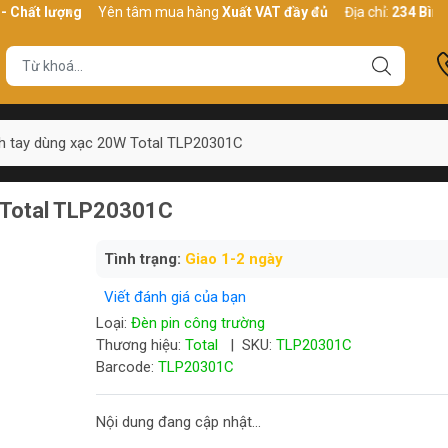
 lượng
Yên tâm mua hàng
Xuất VAT đầy đủ
Địa chỉ:
234 Bình Thới,
h tay dùng xạc 20W Total TLP20301C
 Total TLP20301C
Tình trạng:
Giao 1-2 ngày
Viết đánh giá của bạn
Loại:
Đèn pin công trường
Thương hiệu:
Total
|
SKU:
TLP20301C
Barcode:
TLP20301C
Nội dung đang cập nhật...