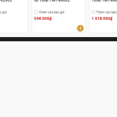
T42002
số Total TMT46002
Total TMT46
o giá
Thêm vào báo giá
Thêm vào báo
598.000₫
1.018.000₫