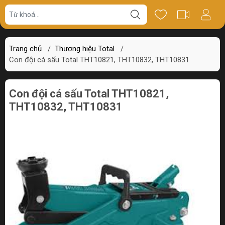
Giá bán
Miêu tả
Review
Trang chủ
/
Thương hiệu Total
/
Con đội cá sấu Total THT10821, THT10832, THT10831
Con đội cá sấu Total THT10821,
THT10832, THT10831