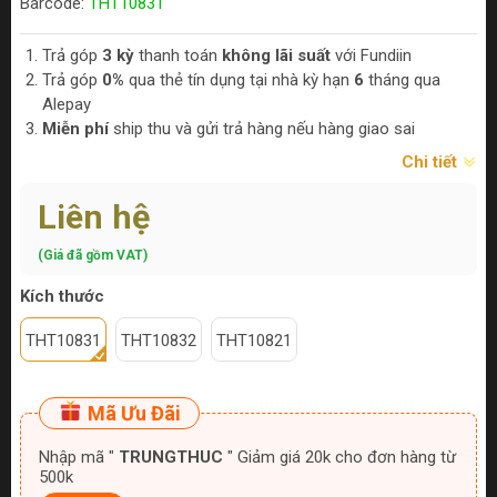
Barcode:
THT10831
Trả góp
3 kỳ
thanh toán
không lãi suất
với Fundiin
Trả góp
0%
qua thẻ tín dụng tại nhà kỳ hạn
6
tháng qua
Alepay
Miễn phí
ship thu và gửi trả hàng nếu hàng giao sai
Chi tiết
Liên hệ
(Giá đã gồm VAT)
Kích thước
THT10831
THT10832
THT10821
Mã Ưu Đãi
Nhập mã "
TRUNGTHUC
" Giảm giá 20k cho đơn hàng từ
500k