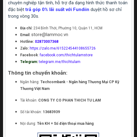
chuyên nghiệp tận tình, hỗ trợ đa dạng hình thức thanh toán
đặc biệt
trả góp 0% lãi suất với Fundiin
duyệt hồ sơ chỉ
trong vòng 30s.
Địa chỉ:
234 Bình Thới, Phường 10, Quận 11, HCM
store@lammoc.vn
Email:
Hotline:
02873007368
Zalo:
https://zalo.me/615224544108655726
Facebook
:
facebook.com/thichtulamstore
Telegram:
telegram.me/thichtulam
Thông tin chuyển khoản:
Ngân hàng:
Techcombank - Ngân hàng Thương Mại CP Kỹ
Thương Việt Nam
Tài khoản:
CONG TY CO PHAN THICH TU LAM
Số tài khoản:
13683939
Nội dung:
Tên KH + Số điện thoại mua hàng