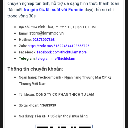
chuyên nghiệp tận tình, hỗ trợ đa dạng hình thức thanh toán
đặc biệt
trả góp 0% lãi suất với Fundiin
duyệt hồ sơ chỉ
trong vòng 30s.
Địa chỉ:
234 Bình Thới, Phường 10, Quận 11, HCM
store@lammoc.vn
Email:
Hotline:
02873007368
Zalo:
https://zalo.me/615224544108655726
Facebook
:
facebook.com/thichtulamstore
Telegram:
telegram.me/thichtulam
Thông tin chuyển khoản:
Ngân hàng:
Techcombank - Ngân hàng Thương Mại CP Kỹ
Thương Việt Nam
Tài khoản:
CONG TY CO PHAN THICH TU LAM
Số tài khoản:
13683939
Nội dung:
Tên KH + Số điện thoại mua hàng