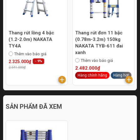
Thang rút lồng 4 bậc
Thang rút đơn 11 bậc
(1.2-2.0m) NAKATA
(0.78m-3.2m) 150kg
TY4A
NAKATA TYB-611 đai
xanh
Thêm vào báo giá
Thêm vào báo giá
2.325.000₫
- 9%
2.541.000₫
2.482.000₫
Hàng chính hãng
Hàng hot
SẢN PHẨM ĐÃ XEM