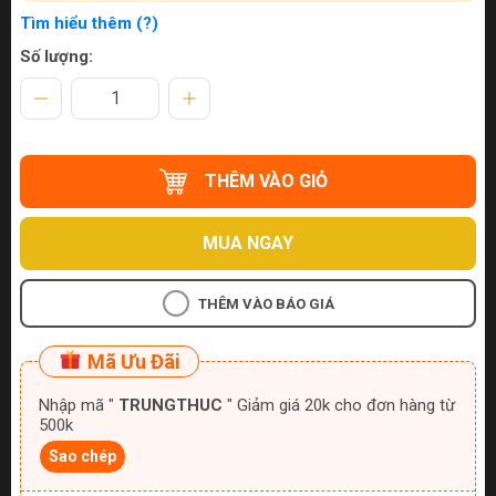
Tìm hiểu thêm (?)
Số lượng:
THÊM VÀO GIỎ
MUA NGAY
THÊM VÀO BÁO GIÁ
Mã Ưu Đãi
Nhập mã "
TRUNGTHUC
" Giảm giá 20k cho đơn hàng từ
500k
Sao chép