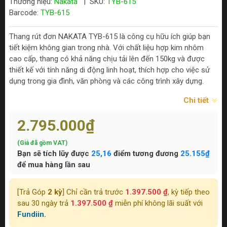
Thương hiệu:
Nakata
|
SKU:
TYB-615
Barcode:
TYB-615
Thang rút đơn NAKATA TYB-615 là công cụ hữu ích giúp bạn
tiết kiệm không gian trong nhà. Với chất liệu hợp kim nhôm
cao cấp, thang có khả năng chịu tải lên đến 150kg và được
thiết kế với tính năng di động linh hoạt, thích hợp cho việc sử
dụng trong gia đình, văn phòng và các công trình xây dựng.
Chi tiết
2.795.000₫
(Giá đã gồm VAT)
Bạn sẽ tích lũy được
25,16
điểm tương đương
25.155₫
để mua hàng lần sau
[Trả Góp
2 kỳ
] Chỉ cần trả trước
1.397.500 ₫
, kỳ tiếp theo
sau 30 ngày trả
1.397.500 ₫
miễn phí không lãi suất với
Fundiin.