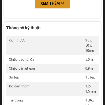
XEM THÊM
Thông số kỹ thuật
Kích thước
95 x
50 x
10cm
Chiều cao tối đa
5.0m
Chiều dài rút gọn
0.9m
Số bậc
15 bậc
Độ dày nhôm
1.2-
1.5mm
Tải trọng
150kg