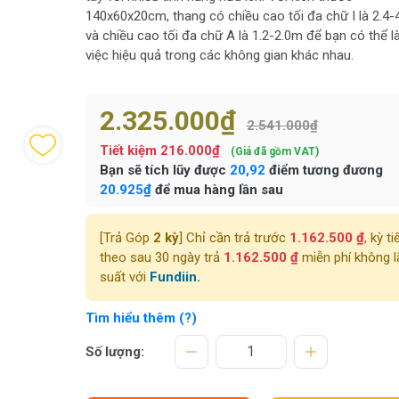
140x60x20cm, thang có chiều cao tối đa chữ I là 2.4-
và chiều cao tối đa chữ A là 1.2-2.0m để bạn có thể 
việc hiệu quả trong các không gian khác nhau.
2.325.000₫
2.541.000₫
Tiết kiệm
216.000₫
(Giá đã gồm VAT)
Bạn sẽ tích lũy được
20,92
điểm tương đương
20.925₫
để mua hàng lần sau
[Trả Góp
2 kỳ
] Chỉ cần trả trước
1.162.500 ₫
, kỳ ti
theo sau 30 ngày trả
1.162.500 ₫
miễn phí không l
suất với
Fundiin.
Tìm hiểu thêm (?)
Số lượng: