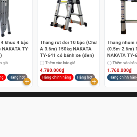
4 khúc 4 bậc
Thang rút đôi 10 bậc (Chữ
Thang nhôm r
) NAKATA TY-
A 3.6m) 150kg NAKATA
(0.5m-2.6m) 
)
TY-641 có bánh xe (đen)
NAKATA TY-6
o giá
Thêm vào báo giá
Thêm vào báo
4.780.000₫
1.760.000₫
ng
Hàng hot
Hàng chính hãng
Hàng hot
Hàng chính hãn