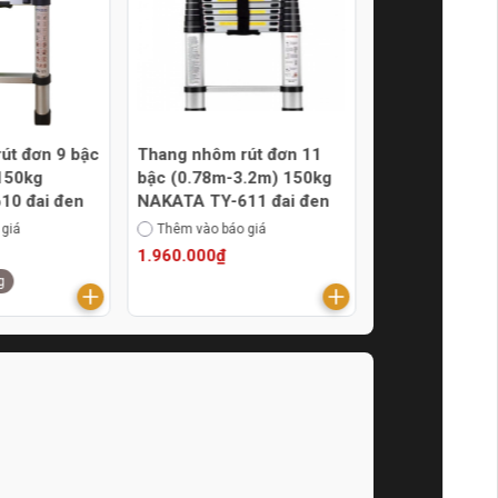
út đơn 9 bậc
Thang nhôm rút đơn 11
Thang nhôm 4 
150kg
bậc (0.78m-3.2m) 150kg
(chữ A 1.9m)
10 đai đen
NAKATA TY-611 đai đen
403 (VN-403)
 giá
Thêm vào báo giá
Thêm vào báo g
1.960.000₫
1.839.000₫
g
Hàng chính hãng