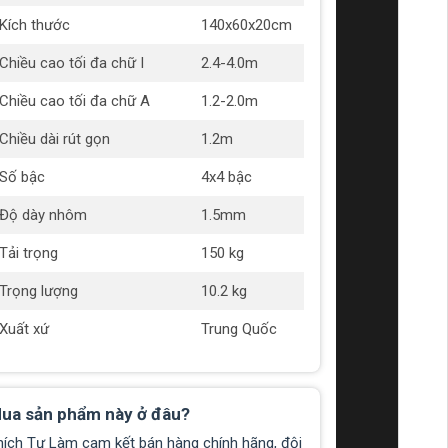
Kích thước
140x60x20cm
Chiều cao tối đa chữ I
2.4-4.0m
Chiều cao tối đa chữ A
1.2-2.0m
Chiều dài rút gọn
1.2m
Số bậc
4x4 bậc
Độ dày nhôm
1.5mm
Tải trọng
150 kg
Trọng lượng
10.2 kg
Xuất xứ
Trung Quốc
ua sản phẩm này ở đâu?
hích Tự Làm cam kết bán hàng chính hãng, đội