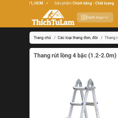
ới, P10, Q11, HCM
Sản phẩm
Chính hãng - Chất lượng
Yên tâ
Danh mục
Trang chủ
/
Các loại thang đơn, đôi
/
Thang r
Thang rút lồng 4 bậc (1.2-2.0