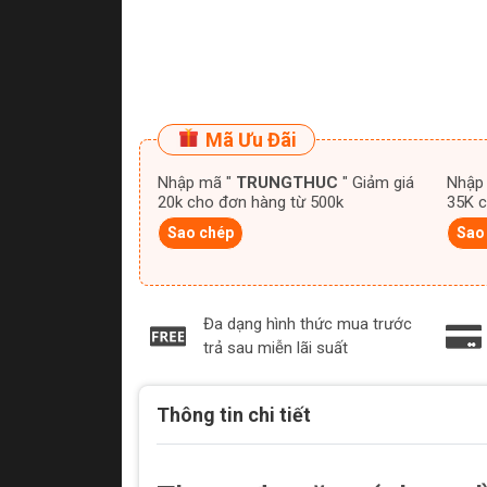
Mã Ưu Đãi
Nhập mã "
TRUNGTHUC
" Giảm giá
Nhập
20k cho đơn hàng từ 500k
35K c
Sao chép
Sao
Đa dạng hình thức mua trước
trả sau miễn lãi suất
Thông tin chi tiết