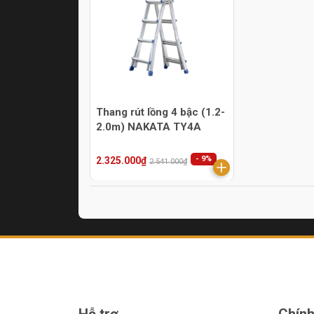
Thang rút lồng 4 bậc (1.2-
2.0m) NAKATA TY4A
- 9%
2.325.000₫
2.541.000₫