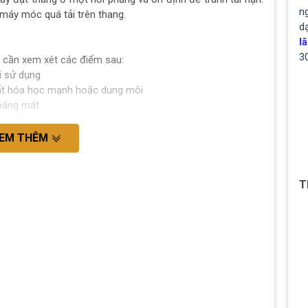
ng
máy móc quá tải trên thang.
d
lã
3
n cần xem xét các điểm sau:
i sử dụng
hất hóa học mạnh hoặc dung môi
oáng mát
EM THÊM
T