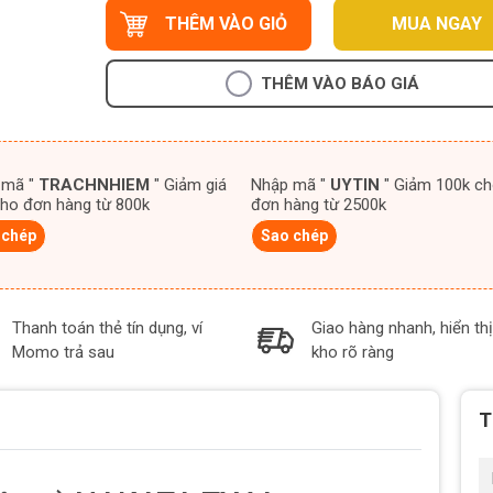
THÊM VÀO GIỎ
MUA NGAY
THÊM VÀO BÁO GIÁ
 mã "
TRACHNHIEM
" Giảm giá
Nhập mã "
UYTIN
" Giảm 100k cho
ho đơn hàng từ 800k
đơn hàng từ 2500k
 chép
Sao chép
Thanh toán thẻ tín dụng, ví
Giao hàng nhanh, hiển thị
Momo trả sau
kho rõ ràng
T