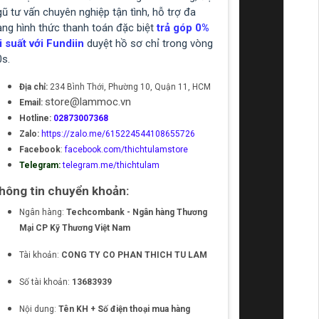
ũ tư vấn chuyên nghiệp tận tình, hỗ trợ đa
ạng hình thức thanh toán đặc biệt
trả góp 0%
i suất với Fundiin
duyệt hồ sơ chỉ trong vòng
0s.
Địa chỉ:
234 Bình Thới, Phường 10, Quận 11, HCM
store@lammoc.vn
Email:
Hotline:
02873007368
Zalo:
https://zalo.me/615224544108655726
Facebook
:
facebook.com/thichtulamstore
Telegram:
telegram.me/thichtulam
hông tin chuyển khoản:
Ngân hàng:
Techcombank - Ngân hàng Thương
Mại CP Kỹ Thương Việt Nam
Tài khoản:
CONG TY CO PHAN THICH TU LAM
Số tài khoản:
13683939
Nội dung:
Tên KH + Số điện thoại mua hàng