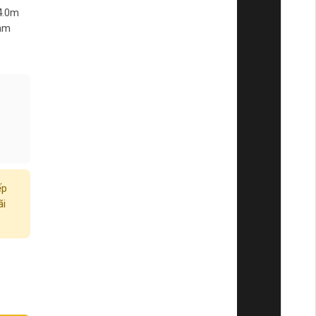
4.0m
làm
ếp
ãi