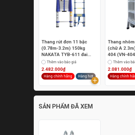
ồng 3 bậc
Thang rút đơn 11 bậc
Thang nhôm 
0m) NAKATA
(0.78m-3.2m) 150kg
(chữ A 2.3m
NAKATA TYB-611 đai
404 (VN-404
xanh
áo giá
Thêm vào báo giá
Thêm vào bá
- 8%
2.482.000₫
2.081.000₫
.251.000₫
ãng
Hàng hot
Hàng chính hãng
Hàng hot
Hàng chính hã
SẢN PHẨM ĐÃ XEM