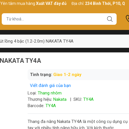
m mua hàng
Xuất VAT đầy đủ
Địa chỉ:
234 Bình Thới, P10, Q11, HCM
út lồng 4 bậc (1.2-2.0m) NAKATA TY4A
m) NAKATA TY4A
Tình trạng:
Giao 1-2 ngày
Viết đánh giá của bạn
Loại:
Thang nhôm
Thương hiệu:
Nakata
|
SKU:
TY4A
Barcode:
TY4A
Thang đa năng Nakata TY4A là một công cụ dụng cụ
tay với nhiều tính năng hữu ích. Với kích thước