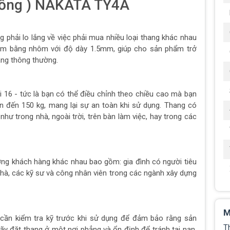
 lồng ) NAKATA TY4A
phải lo lắng về việc phải mua nhiều loại thang khác nhau
àm bằng nhôm với độ dày 1.5mm, giúp cho sản phẩm trở
ang thông thường.
 16 - tức là bạn có thể điều chỉnh theo chiều cao mà bạn
 đến 150 kg, mang lại sự an toàn khi sử dụng. Thang có
hư trong nhà, ngoài trời, trên bàn làm việc, hay trong các
ợng khách hàng khác nhau bao gồm: gia đình có người tiêu
hà, các kỹ sư và công nhân viên trong các ngành xây dựng
M
 cần kiểm tra kỹ trước khi sử dụng để đảm bảo rằng sản
T
y đặt thang ở một nơi phẳng và ổn định để tránh tai nạn.