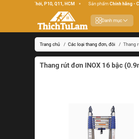
34 Bình Thới, P10, Q11, HCM
Sản phẩm
Chính hãng - Chất lượ
Danh mục
Trang chủ
/
Các loại thang đơn, đôi
/
Thang 
Thang rút đơn INOX 16 bậc (0