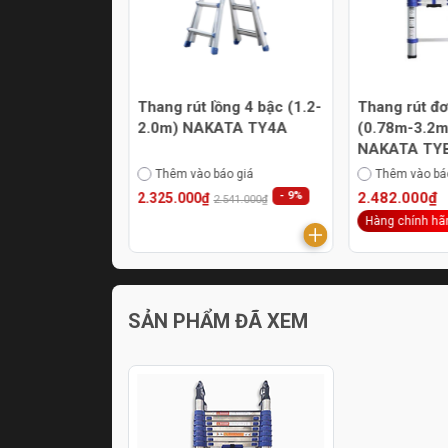
ồng 3 bậc
Thang rút lồng 4 bậc (1.2-
Thang rút đ
0m) NAKATA
2.0m) NAKATA TY4A
(0.78m-3.2m
NAKATA TYB
xanh
áo giá
Thêm vào báo giá
Thêm vào bá
- 8%
- 9%
2.482.000₫
2.325.000₫
.251.000₫
2.541.000₫
ãng
Hàng hot
Hàng chính hã
SẢN PHẨM ĐÃ XEM