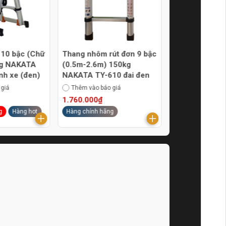
 10 bậc (Chữ
Thang nhôm rút đơn 9 bậc
Thang nhôm rú
kg NAKATA
(0.5m-2.6m) 150kg
bậc (0.78m-3.
nh xe (đen)
NAKATA TY-610 đai đen
NAKATA TY-61
 giá
Thêm vào báo giá
Thêm vào báo g
1.760.000₫
1.960.000₫
g
Hàng hot
Hàng chính hãng