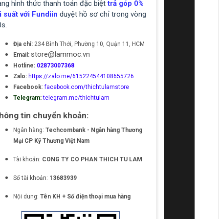
ạng hình thức thanh toán đặc biệt
trả góp 0%
i suất với Fundiin
duyệt hồ sơ chỉ trong vòng
0s.
Địa chỉ:
234 Bình Thới, Phường 10, Quận 11, HCM
store@lammoc.vn
Email:
Hotline:
02873007368
Zalo:
https://zalo.me/615224544108655726
Facebook
:
facebook.com/thichtulamstore
Telegram:
telegram.me/thichtulam
hông tin chuyển khoản:
Ngân hàng:
Techcombank - Ngân hàng Thương
Mại CP Kỹ Thương Việt Nam
Tài khoản:
CONG TY CO PHAN THICH TU LAM
Số tài khoản:
13683939
Nội dung:
Tên KH + Số điện thoại mua hàng