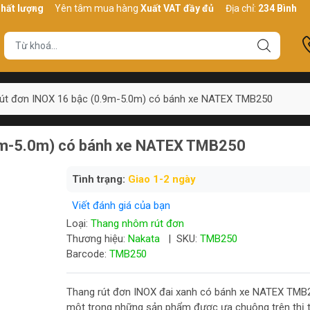
ng
Yên tâm mua hàng
Xuất VAT đầy đủ
Địa chỉ:
234 Bình Thới, P10
rút đơn INOX 16 bậc (0.9m-5.0m) có bánh xe NATEX TMB250
.9m-5.0m) có bánh xe NATEX TMB250
Tình trạng:
Giao 1-2 ngày
Viết đánh giá của bạn
Loại:
Thang nhôm rút đơn
Thương hiệu:
Nakata
|
SKU:
TMB250
Barcode:
TMB250
Thang rút đơn INOX đai xanh có bánh xe NATEX TMB2
một trong những sản phẩm được ưa chuộng trên thị 