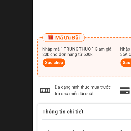
Mã Ưu Đãi
Nhập mã "
TRUNGTHUC
" Giảm giá
Nhập
20k cho đơn hàng từ 500k
35K c
Sao chép
Sao
Đa dạng hình thức mua trước
trả sau miễn lãi suất
Thông tin chi tiết