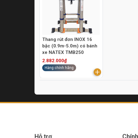
Thang rút đơn INOX 16
bậc (0.9m-5.0m) có bánh
xe NATEX TMB250
2.882.000₫
Hàng chính hãng
Hỗ trợ
Chính