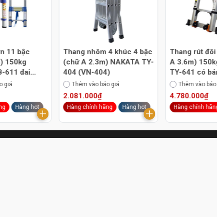
ơn 11 bậc
Thang nhôm 4 khúc 4 bậc
Thang rút đôi
) 150kg
(chữ A 2.3m) NAKATA TY-
A 3.6m) 150
-611 đai
404 (VN-404)
TY-641 có bá
o giá
Thêm vào báo giá
Thêm vào báo
2.081.000₫
4.780.000₫
ng
Hàng hot
Hàng chính hãng
Hàng hot
Hàng chính hãn