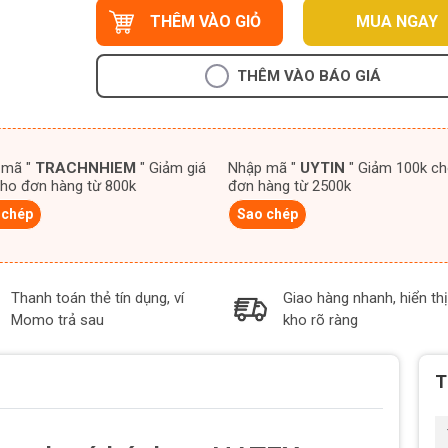
THÊM VÀO GIỎ
MUA NGAY
THÊM VÀO BÁO GIÁ
 mã "
TRACHNHIEM
" Giảm giá
Nhập mã "
UYTIN
" Giảm 100k cho
ho đơn hàng từ 800k
đơn hàng từ 2500k
 chép
Sao chép
Thanh toán thẻ tín dụng, ví
Giao hàng nhanh, hiển thị
Momo trả sau
kho rõ ràng
T