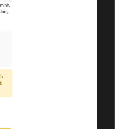
 minh,
 dàng
ếp
ãi