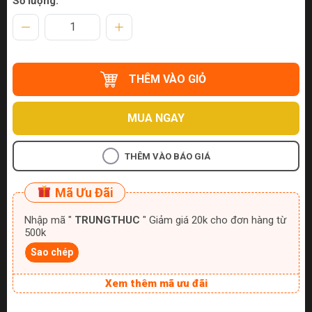
Số lượng:
THÊM VÀO GIỎ
MUA NGAY
THÊM VÀO BÁO GIÁ
Mã Ưu Đãi
Nhập mã "
TRUNGTHUC
" Giảm giá 20k cho đơn hàng từ
500k
Sao chép
Xem thêm mã ưu đãi