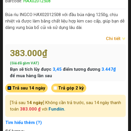
Barcode:
HAX02012508
Búa rìu INGCO HAX02012508 với đầu búa nặng 1250g, chịu
nhiệt và được làm bằng chất liệu hợp kim cao cấp, giúp bạn dễ
dàng vung búa bổ củi và sử dụng lâu dài.
Chi tiết
383.000₫
(Giá đã gồm VAT)
Bạn sẽ tích lũy được
3,45
điểm tương đương
3.447₫
để mua hàng lần sau
Trả sau 14 ngày
Trả góp 2 kỳ
[Trả sau
14 ngày
] Không cần trả trước, sau 14 ngày thanh
toán
383.000 ₫
với
Fundiin.
Tìm hiểu thêm (?)