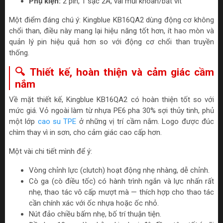
Phụ kiện:
2 pin, 1 sạc 2A, vài mũi khoan/bắt vít
Một điểm đáng chú ý: Kingblue KB16QA2 dùng động cơ không
chổi than, điều này mang lại hiệu năng tốt hơn, ít hao mòn và
quản lý pin hiệu quả hơn so với động cơ chổi than truyền
thống.
🔍 Thiết kế, hoàn thiện và cảm giác cầm
nắm
Về mặt thiết kế, Kingblue KB16QA2 có hoàn thiện tốt so với
mức giá. Vỏ ngoài làm từ nhựa PE6 pha 30% sợi thủy tinh, phủ
một lớp
cao su TPE
ở những vị trí cầm nắm. Logo được đúc
chìm thay vì in sơn, cho cảm giác cao cấp hơn.
Một vài chi tiết mình để ý:
Vòng chỉnh lực (clutch) hoạt động nhẹ nhàng, dễ chỉnh.
Cò ga (cò điều tốc) có hành trình ngắn và lực nhấn rất
nhẹ, thao tác vô cấp mượt mà — thích hợp cho thao tác
cần chính xác với ốc nhựa hoặc ốc nhỏ.
Nút đảo chiều bấm nhẹ, bố trí thuận tiện.