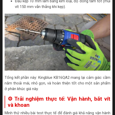
Đầu kẹp 10 mm làm bằng kim loại, độ đồng tâm tốt (mũi
vít 150 mm vẫn thẳng khi kẹp).
Tổng kết phần này: Kingblue KB16QA2 mang lại cảm giác cầm
nắm thoải mái, nhỏ gọn, và hoàn thiện tốt cho một sản phẩm
ở phân khúc giá này.
⚙️ Trải nghiệm thực tế: Vận hành, bắt vít
và khoan
Mình thử nhiều bài test thực tế để đánh giá khả năng vận hành