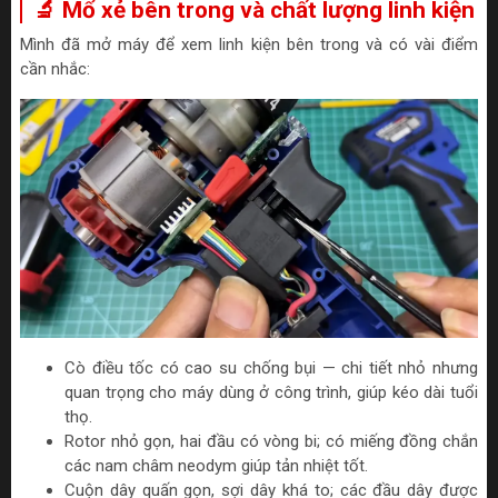
🔬 Mổ xẻ bên trong và chất lượng linh kiện
Mình đã mở máy để xem linh kiện bên trong và có vài điểm
cần nhắc:
Cò điều tốc có cao su chống bụi — chi tiết nhỏ nhưng
quan trọng cho máy dùng ở công trình, giúp kéo dài tuổi
thọ.
Rotor nhỏ gọn, hai đầu có vòng bi; có miếng đồng chắn
các nam châm neodym giúp tản nhiệt tốt.
Cuộn dây quấn gọn, sợi dây khá to; các đầu dây được