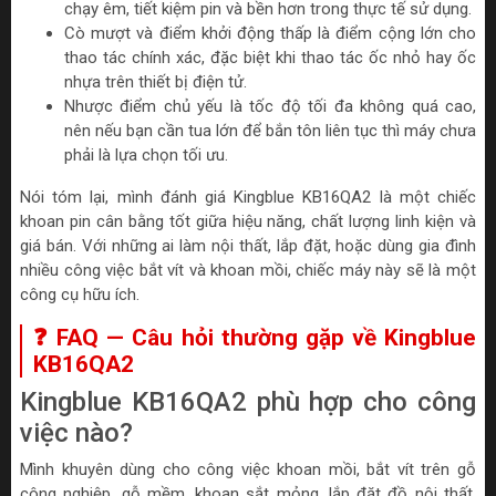
chạy êm, tiết kiệm pin và bền hơn trong thực tế sử dụng.
Cò mượt và điểm khởi động thấp là điểm cộng lớn cho
thao tác chính xác, đặc biệt khi thao tác ốc nhỏ hay ốc
nhựa trên thiết bị điện tử.
Nhược điểm chủ yếu là tốc độ tối đa không quá cao,
nên nếu bạn cần tua lớn để bắn tôn liên tục thì máy chưa
phải là lựa chọn tối ưu.
Nói tóm lại, mình đánh giá Kingblue KB16QA2 là một chiếc
khoan pin cân bằng tốt giữa hiệu năng, chất lượng linh kiện và
giá bán. Với những ai làm nội thất, lắp đặt, hoặc dùng gia đình
nhiều công việc bắt vít và khoan mồi, chiếc máy này sẽ là một
công cụ hữu ích.
❓ FAQ — Câu hỏi thường gặp về Kingblue
KB16QA2
Kingblue KB16QA2 phù hợp cho công
việc nào?
Mình khuyên dùng cho công việc khoan mồi, bắt vít trên gỗ
công nghiệp, gỗ mềm, khoan sắt mỏng, lắp đặt đồ nội thất,