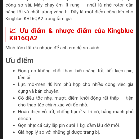
công sơ sài. Máy chạy êm, ít rung — nhất là nhờ rotor cân
bằng tốt và chất lượng vòng bi. Đây là một điểm cộng lớn cho
Kingblue KB16QA2 trong tầm giá.
📈 Ưu điểm & nhược điểm của Kingblue
KB16QA2
Mình tóm tắt ưu nhược để anh em dễ so sánh:
Ưu điểm
Động cơ không chổi than: hiệu năng tốt, tiết kiệm pin,
bền bỉ.
Lực mô-men 40 Nm phù hợp cho nhiều công việc gia
dụng và bán chuyên.
Cò điều tốc nhẹ, mượt, điểm khởi động rất thấp — tiện
cho thao tác chính xác với ốc nhỏ.
Hoàn thiện vỏ tốt, chống bụi ở vị trí cò, bảng mạch phủ
silicon.
Gọn nhẹ: cả cây lắp pin dưới 1 kg, cầm lâu đỡ mỏi.
Giá hợp lý so với những gì được trang bị.