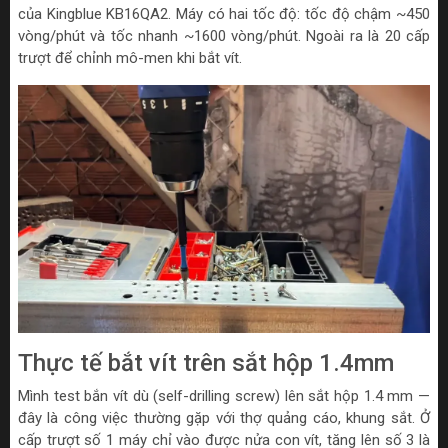
của Kingblue KB16QA2. Máy có hai tốc độ: tốc độ chậm ~450
vòng/phút và tốc nhanh ~1600 vòng/phút. Ngoài ra là 20 cấp
trượt để chỉnh mô-men khi bắt vít.
Thực tế bắt vít trên sắt hộp 1.4mm
Mình test bắn vít dù (self-drilling screw) lên sắt hộp 1.4 mm —
đây là công việc thường gặp với thợ quảng cáo, khung sắt. Ở
cấp trượt số 1 máy chỉ vào được nửa con vít, tăng lên số 3 là