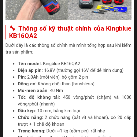
🔧 Thông số kỹ thuật chính của Kingblue
KB16QA2
Dưới đây là các thông số chính mà mình tổng hợp sau khi kiểm
tra sản phẩm:
Tên model:
Kingblue KB16QA2
Điện áp pin:
16.8V (thường gọi 16V để dễ hình dung)
Pin:
2.0Ah (mỗi viên), bộ gồm 2 pin
Động cơ:
Không chổi than (brushless)
Mô-men xoắn:
40 Nm
Tốc độ không tải:
450 vòng/phút (chậm) và 1600
vòng/phút (nhanh)
Đầu kẹp:
10 mm, bằng kim loại
Chức năng:
2 chức năng (bắt vít và khoan), có 20 cấp
trượt + 1 chế độ khoan
Trọng lượng:
Dưới ~1 kg (gồm pin), rất nhẹ