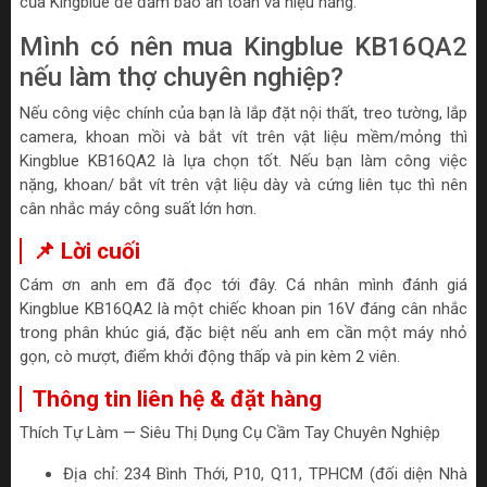
của Kingblue để đảm bảo an toàn và hiệu năng.
Mình có nên mua Kingblue KB16QA2
nếu làm thợ chuyên nghiệp?
Nếu công việc chính của bạn là lắp đặt nội thất, treo tường, lắp
camera, khoan mồi và bắt vít trên vật liệu mềm/mỏng thì
Kingblue KB16QA2 là lựa chọn tốt. Nếu bạn làm công việc
nặng, khoan/ bắt vít trên vật liệu dày và cứng liên tục thì nên
cân nhắc máy công suất lớn hơn.
📌 Lời cuối
Cám ơn anh em đã đọc tới đây. Cá nhân mình đánh giá
Kingblue KB16QA2 là một chiếc khoan pin 16V đáng cân nhắc
trong phân khúc giá, đặc biệt nếu anh em cần một máy nhỏ
gọn, cò mượt, điểm khởi động thấp và pin kèm 2 viên.
Thông tin liên hệ & đặt hàng
Thích Tự Làm — Siêu Thị Dụng Cụ Cầm Tay Chuyên Nghiệp
Địa chỉ: 234 Bình Thới, P10, Q11, TPHCM (đối diện Nhà