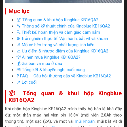
Mục lục
📦 Tổng quan & khui hộp Kingblue KB16QA2
🔧 Thông số kỹ thuật chính của Kingblue KB16QA2
🔍 Thiết kế, hoàn thiện và cảm giác cầm nắm
⚙️ Trải nghiệm thực tế: Vận hành, bắt vít và khoan
🔬 Mổ xẻ bên trong và chất lượng linh kiện
📈 Ưu điểm & nhược điểm của Kingblue KB16QA2
💡 Ai nên mua Kingblue KB16QA2?
💰 Giá bán và mua ở đâu
🧰 Tổng kết & khuyến nghị cuối cùng
❓ FAQ — Câu hỏi thường gặp về Kingblue KB16QA2
📌 Lời cuối
📦 Tổng quan & khui hộp Kingblue
KB16QA2
Khi nhận hộp Kingblue KB16QA2 mình thấy bộ bán lẻ khá đầy
đủ: một thân máy, hai viên pin 16.8V (mỗi viên 2.0Ah theo
thông tin), một sạc (2A), và một vài
mũi khoan
, mũi bắt vít đi