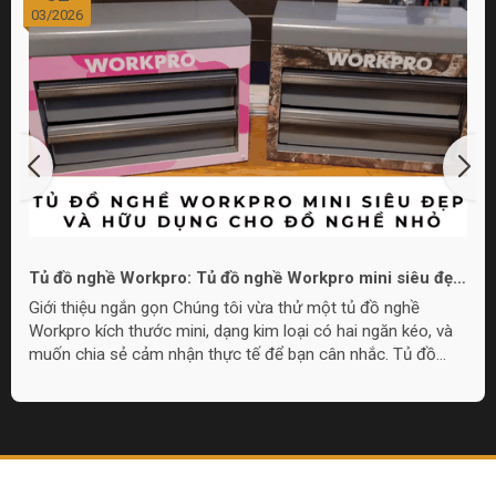
03/2026
Tủ đồ nghề Workpro: Tủ đồ nghề Workpro mini siêu đẹp
và hữu dụng cho đồ nghề nhỏ
Giới thiệu ngắn gọn Chúng tôi vừa thử một tủ đồ nghề
Workpro kích thước mini, dạng kim loại có hai ngăn kéo, và
muốn chia sẻ cảm nhận thực tế để bạn cân nhắc. Tủ đồ
nghề Workpro mini này phù hợp cho nhu cầu lưu trữ đồ
nghề nhỏ gọn, làm quà tặng, hoặc đặt trong góc làm việc khi
không cần tủ quá lớn. Overview: Thiết kế và cấu tạo Tủ có
chất liệu kim loại, lớp sơn hoàn thiện đẹp mắt với lựa chọn
màu sắc, bao gồm họa tiết camo và pink camo. Thiết kế
gồm một nắp...