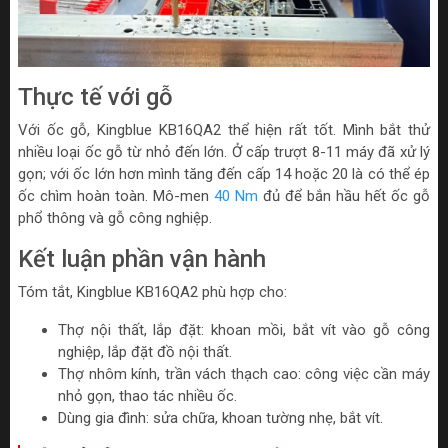
Thực tế với gỗ
Với ốc gỗ, Kingblue KB16QA2 thể hiện rất tốt. Mình bắt thử
nhiều loại ốc gỗ từ nhỏ đến lớn. Ở cấp trượt 8-11 máy đã xử lý
gọn; với ốc lớn hơn mình tăng đến cấp 14 hoặc 20 là có thể ép
ốc chìm hoàn toàn. Mô-men
40 Nm
đủ để bắn hầu hết ốc gỗ
phổ thông và gỗ công nghiệp.
Kết luận phần vận hành
Tóm tắt, Kingblue KB16QA2 phù hợp cho:
Thợ nội thất, lắp đặt: khoan mồi, bắt vít vào gỗ công
nghiệp, lắp đặt đồ nội thất.
Thợ nhôm kính, trần vách thạch cao: công việc cần máy
nhỏ gọn, thao tác nhiều ốc.
Dùng gia đình: sửa chữa, khoan tường nhẹ, bắt vít.