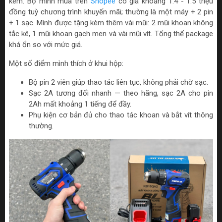
kèm. Bộ mình mua trên
Shopee
có giá khoảng 1.4 - 1.5 triệu
đồng tuỳ chương trình khuyến mãi; thường là một máy + 2 pin
+ 1 sạc. Mình được tặng kèm thêm vài mũi: 2 mũi khoan không
tắc kê, 1 mũi khoan gạch men và vài mũi vít. Tổng thể package
khá ổn so với mức giá.
Một số điểm mình thích ở khui hộp:
Bộ pin 2 viên giúp thao tác liên tục, không phải chờ sạc.
Sạc 2A tương đối nhanh — theo hãng, sạc 2A cho pin
2Ah mất khoảng 1 tiếng để đầy.
Phụ kiện cơ bản đủ cho thao tác khoan và bắt vít thông
thường.