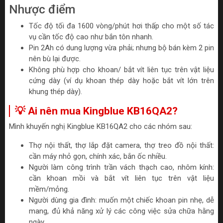
Nhược điểm
Tốc độ tối đa 1600 vòng/phút hơi thấp cho một số tác
vụ cần tốc độ cao như bắn tôn nhanh.
Pin 2Ah có dung lượng vừa phải; nhưng bộ bán kèm 2 pin
nên bù lại được.
Không phù hợp cho khoan/ bắt vít liên tục trên vật liệu
cứng dày (ví dụ khoan thép dày hoặc bắt vít lớn trên
khung thép dày).
💡 Ai nên mua Kingblue KB16QA2?
Mình khuyến nghị Kingblue KB16QA2 cho các nhóm sau:
Thợ nội thất, thợ lắp đặt camera, thợ treo đồ nội thất:
cần máy nhỏ gọn, chính xác, bắn ốc nhiều.
Người làm công trình trần vách thạch cao, nhôm kính:
cần khoan mồi và bắt vít liên tục trên vật liệu
mềm/mỏng.
Người dùng gia đình: muốn một chiếc khoan pin nhẹ, dễ
mang, đủ khả năng xử lý các công việc sửa chữa hằng
ngày.