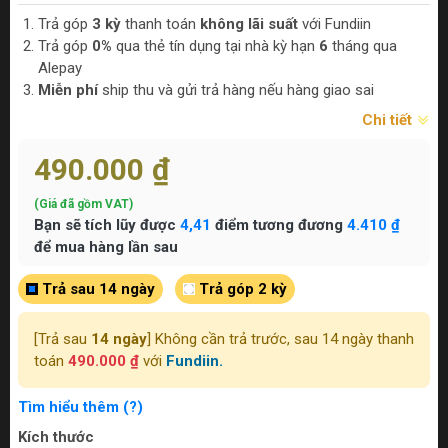
Trả góp
3 kỳ
thanh toán
không lãi suất
với Fundiin
Trả góp
0%
qua thẻ tín dụng tại nhà kỳ hạn
6
tháng qua
Alepay
Miễn phí
ship thu và gửi trả hàng nếu hàng giao sai
Chi tiết
490.000 ₫
(Giá đã gồm VAT)
Bạn sẽ tích lũy được
4,41
điểm tương đương
4.410 ₫
để mua hàng lần sau
Trả sau 14 ngày
Trả góp 2 kỳ
[Trả sau
14 ngày
] Không cần trả trước, sau 14 ngày thanh
toán
490.000 ₫
với
Fundiin.
Tìm hiểu thêm (?)
Kích thước