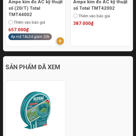
Ampe kìm đo AC kỹ thuật
Ampe kìm đo AC kỹ thuật
số (20/T) Total
số Total TMT42002
TMT44002
Thêm vào báo giá
Thêm vào báo giá
387.000₫
657.000₫
Áp mã TAL04 giảm 20k
SẢN PHẨM ĐÃ XEM