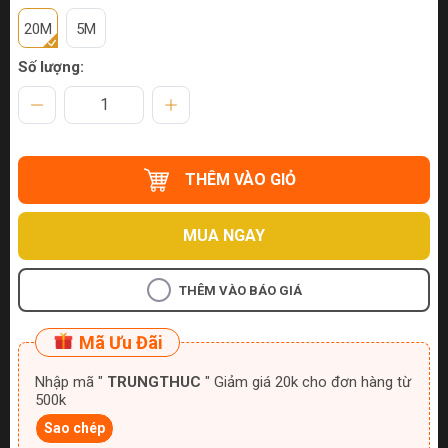
20M
5M
Số lượng:
THÊM VÀO GIỎ
MUA NGAY
THÊM VÀO BÁO GIÁ
Mã Ưu Đãi
Nhập mã "
TRUNGTHUC
" Giảm giá 20k cho đơn hàng từ
500k
Sao chép