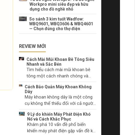
Workpro mini siêu đẹp và hữu
dụng cho đồ nghề nhỏ
So sánh 3 kìm tuốt Wadfow:
WBQ9601, WBQ3606 & WBQ4601
— Chọn đúng cho thợ điện
REVIEW MỚI
Cách Mài Mũi Khoan Bê Tông Siêu
Nhanh và Sắc Bén
Tìm hiểu cách mài mũi khoan bê
tông một cách nhanh chóng và
hiệu quả. Lựa chọn dụng cụ mài
Cách Bảo Quản Máy Khoan Không
phù hợp và kỹ thuật mài mũi khoan
Dây
đúng cách.
Máy khoan không dây là một công
cụ không thể thiếu đối với cả người
làm tự chọn và các chuyên gia. Hãy
9 Lý do khiến Máy Phát Điện Khó
tìm hiểu cách chăm sóc máy khoan
Nổ và Cách Khắc Phục
không dây của bạn để duy trì hiệu
Khám phá 10 vấn đề phổ biến
suất và ngăn chặn sự cố trước khi
khiến máy phát điện gặp vấn đề khi