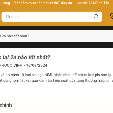
Yên tâm mua hàng
Xuất VAT đầy đủ
Địa chỉ:
234 Bình Thới, P10, 
i 2a nào tốt nhất?
 lại 2a nào tốt nhất?
HUOC VINH - 16/09/2024
 và so sánh 10 loại pin sạc NiMH khác nhau để tìm ra loại pin sạc lại 
viết cũng tóm tắt kết quả kiểm tra hiệu suất của từng thương hiệu pin 
chính