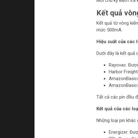
Mỗi chu kỳ kiểm tra 
Kết quả vòn
Kết quả từ vòng kiểm
mức 500mA.
Hiệu suất của các l
Dưới đây là kết quả ch
Rayovac: Đượ
Harbor Freigh
AmazonBasics
AmazonBasics
Tất cả các pin đều 
Kết quả của các loạ
Những loại pin khác 
Energizer: Đư