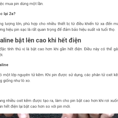
việc mua pin dùng một lần.
c lại 2a?
ng lượng lớn, phù hợp cho nhiều thiết bị từ điều khiển từ xa đến m
g hiệu pin sạc là rất quan trọng để đảm bảo hiệu suất và tuổi thọ.
aline bật lên cao khi hết điện
đặc tính thú vị là bật cao hơn khi gần hết điện. Điều này có thể g
i.
aline
có một lớp nguyên tử kẽm. Khi pin được sử dụng, các phân tử oxit k
g giống như lò xo.
ng nhiều oxit kẽm được tạo ra, làm cho pin bật cao hơn khi rơi xuố
gần hết điện lại bật cao hơn so với pin mới.