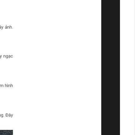
áy ảnh.
ây ngạc
ẽm hình
ng. Đây