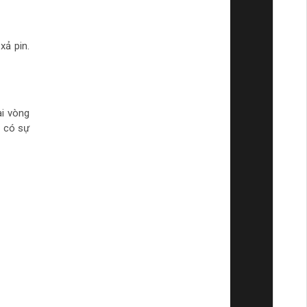
xả pin.
ai vòng
u có sự