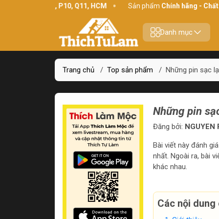
 Bình Thới, P10, Q11, HCM
Sản phẩm
Chính hãng - Chất lượng
Danh mục
Trang chủ
/
Top sản phẩm
/
Những pin sạc lạ
Những pin sạc
Đăng bởi:
NGUYEN P
Bài viết này đánh giá
nhất. Ngoài ra, bài 
khác nhau.
Các nội dung 