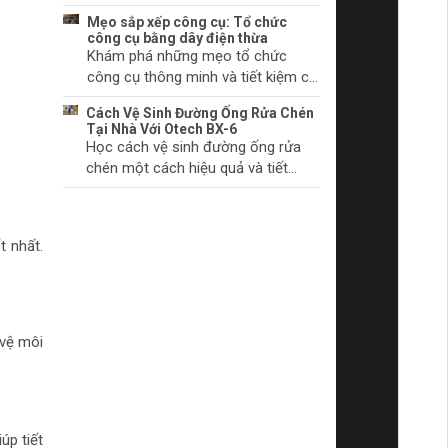
chúng bắt đầu.
khởi động và cách khắc phục
Mẹo sắp xếp công cụ: Tổ chức
chúng. Tìm hiểu thêm ngay!
công cụ bằng dây điện thừa
Khám phá những mẹo tổ chức
công cụ thông minh và tiết kiệm chi
phí với dây điện thừa. Biến không
Cách Vệ Sinh Đường Ống Rửa Chén
gian làm việc của bạn trở nên gọn
Tại Nhà Với Otech BX-6
gàng và khoa học.
Học cách vệ sinh đường ống rửa
chén một cách hiệu quả và tiết
kiệm thời gian tại nhà với sản phẩm
Otech BX-6. Đảm bảo vệ sinh và
hiệu quả hoạt động tối ưu.
t nhất.
 vệ môi
úp tiết