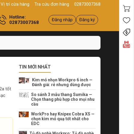
Q11, HCM
Sản phẩm
Chính hãng - Chất lượng
Yên tâm mua hà
Vị trí cừa hàng
Tra cứu đơn hàng
02873007368
Hotline:
Đăng nhập
Đăng ký
02873007368
Tiến
TIN MỚI NHẤT
Kìm mỏ nhọn Workpro 6 inch —
Đánh giá: rẻ nhưng dùng được
2a tốt
So sánh 3 mẫu thang Sumika —
sạc
Chọn thang phù hợp cho mọi nhu
cầu
WorkPro hay Knipex Cobra XS —
chọn kìm mỏ quạ tốt nhất cho
EDC
Tủ đồ nghề Workpro: Tủ đồ nghề