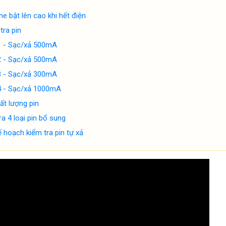
ine bật lên cao khi hết điện
tra pin
1 - Sạc/xả 500mA
2 - Sạc/xả 500mA
3 - Sạc/xả 300mA
4 - Sạc/xả 1000mA
ất lượng pin
ra 4 loại pin bổ sung
ế hoạch kiểm tra pin tự xả