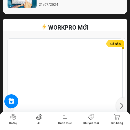
21/07/2024
Bí quyết chọn lựa cửa hàng điện nước chất
lượng
WORKPRO MỚI
21/07/2024
Top 10 Mẹo Chọn Mua Máy Móc Uy Tín
Online
Có sẵn
21/07/2024
Tiến hành thanh toán
Hỗ trợ
AI
Danh mục
Khuyến mãi
Giỏ hàng