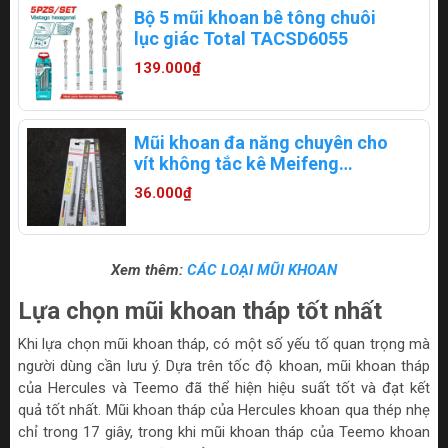
Bộ 5 mũi khoan bê tông chuôi
lục giác Total TACSD6055
139.000₫
Mũi khoan đa năng chuyên cho
vít không tắc kê Meifeng
MKDN-V 4.2mm
36.000₫
Xem thêm:
CÁC LOẠI MŨI KHOAN
Lựa chọn mũi khoan tháp tốt nhất
Khi lựa chọn mũi khoan tháp, có một số yếu tố quan trọng mà
người dùng cần lưu ý. Dựa trên tốc độ khoan, mũi khoan tháp
của Hercules và Teemo đã thể hiện hiệu suất tốt và đạt kết
quả tốt nhất. Mũi khoan tháp của Hercules khoan qua thép nhẹ
chỉ trong 17 giây, trong khi mũi khoan tháp của Teemo khoan