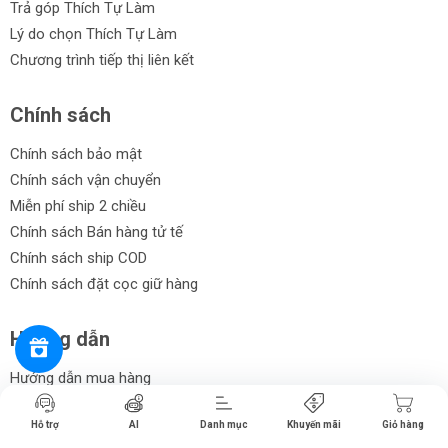
Trả góp Thích Tự Làm
Lý do chọn Thích Tự Làm
Chương trình tiếp thị liên kết
Chính sách
Chính sách bảo mật
Chính sách vận chuyển
Miễn phí ship 2 chiều
Chính sách Bán hàng tử tế
Chính sách ship COD
Chính sách đặt cọc giữ hàng
Hướng dẫn
Hướng dẫn mua hàng
Tiến hành thanh toán
Hướng dẫn thanh toán
Hỗ trợ
AI
Danh mục
Khuyến mãi
Giỏ hàng
Trả góp tại Thích Tự Làm