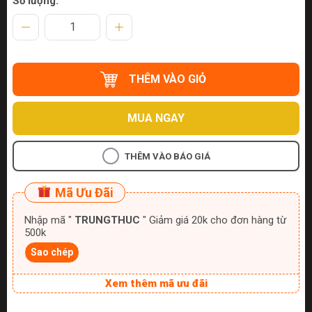
Số lượng:
THÊM VÀO GIỎ
MUA NGAY
THÊM VÀO BÁO GIÁ
Mã Ưu Đãi
Nhập mã "
TRUNGTHUC
" Giảm giá 20k cho đơn hàng từ
500k
Sao chép
Xem thêm mã ưu đãi