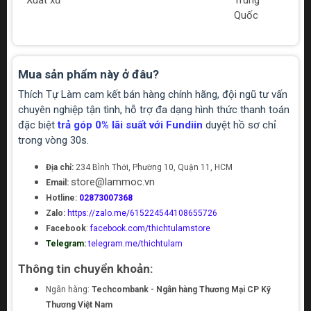
Xuất xứ
Trung
Quốc
Mua sản phẩm này ở đâu?
Thích Tự Làm cam kết bán hàng chính hãng, đội ngũ tư vấn
chuyên nghiệp tận tình, hỗ trợ đa dạng hình thức thanh toán
đặc biệt
trả góp 0% lãi suất với Fundiin
duyệt hồ sơ chỉ
trong vòng 30s.
Địa chỉ:
234 Bình Thới, Phường 10, Quận 11, HCM
store@lammoc.vn
Email:
Hotline:
02873007368
Zalo:
https://zalo.me/615224544108655726
Facebook
:
facebook.com/thichtulamstore
Telegram:
telegram.me/thichtulam
Thông tin chuyển khoản:
Ngân hàng:
Techcombank - Ngân hàng Thương Mại CP Kỹ
Thương Việt Nam