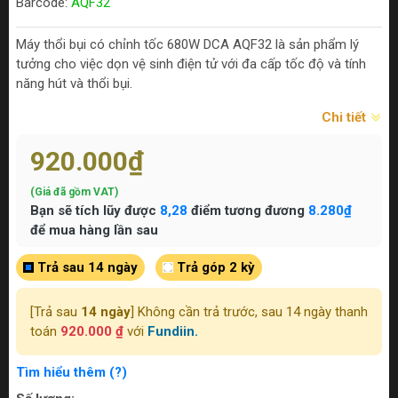
Barcode:
AQF32
Máy thổi bụi có chỉnh tốc 680W DCA AQF32 là sản phẩm lý
tưởng cho việc dọn vệ sinh điện tử với đa cấp tốc độ và tính
năng hút và thổi bụi.
Chi tiết
920.000₫
(Giá đã gồm VAT)
Bạn sẽ tích lũy được
8,28
điểm tương đương
8.280₫
để mua hàng lần sau
Trả sau 14 ngày
Trả góp 2 kỳ
[Trả sau
14 ngày
] Không cần trả trước, sau 14 ngày thanh
toán
920.000 ₫
với
Fundiin.
Tìm hiểu thêm (?)