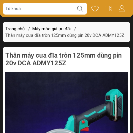
Giá bán
Miêu tả
Thông số
Review
Trang chủ
/
Máy móc giá ưu đãi
/
Thân máy cưa đĩa tròn 125mm dùng pin 20v DCA ADMY125Z
Thân máy cưa đĩa tròn 125mm dùng pin
20v DCA ADMY125Z