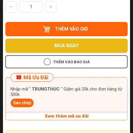
THÊM VÀO GIỎ
MUA NGAY
THÊM VÀO BÁO GIÁ
Mã Ưu Đãi
Nhập mã "
TRUNGTHUC
" Giảm giá 20k cho đơn hàng từ
500k
Sao chép
Xem thêm mã ưu đãi