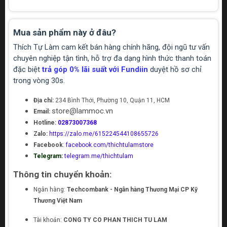
Mua sản phẩm này ở đâu?
Thích Tự Làm cam kết bán hàng chính hãng, đội ngũ tư vấn
chuyên nghiệp tận tình, hỗ trợ đa dạng hình thức thanh toán
đặc biệt
trả góp 0% lãi suất với Fundiin
duyệt hồ sơ chỉ
trong vòng 30s.
Địa chỉ:
234 Bình Thới, Phường 10, Quận 11, HCM
store@lammoc.vn
Email:
Hotline:
02873007368
Zalo:
https://zalo.me/615224544108655726
Facebook
:
facebook.com/thichtulamstore
Telegram:
telegram.me/thichtulam
Thông tin chuyển khoản:
Ngân hàng:
Techcombank - Ngân hàng Thương Mại CP Kỹ
Thương Việt Nam
Tài khoản:
CONG TY CO PHAN THICH TU LAM