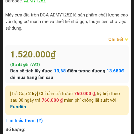
Barcode:
ADMY125Z
Máy cưa đĩa tròn DCA ADMY125Z là sản phẩm chất lượng cao
với động cơ mạnh mẽ và thiết kế nhỏ gọn, thuận tiện cho việc
sử dụng.
Chi tiết
1.520.000₫
(Giá đã gồm VAT)
Bạn sẽ tích lũy được
13,68
điểm tương đương
13.680₫
để mua hàng lần sau
[Trả Góp
2 kỳ
] Chỉ cần trả trước
760.000 ₫
, kỳ tiếp theo
sau 30 ngày trả
760.000 ₫
miễn phí không lãi suất với
Fundiin.
Tìm hiểu thêm (?)
Số lượng: