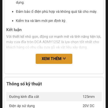
dụng.
Đảm bảo ổ điện phù hợp và không quá tải cho máy.
Kiểm tra và làm mới pin định kỳ.
Kết luận
Với thiết kế nhỏ gọn, động cơ mạnh mẽ và tính năng tiện lợi,
máy cưa đĩa tròn DCA ADMY125Z là lựa chọn tốt nhất cho
khách hàng có nhu cầu cưa gỗ và vật liệu xây dựng.
XEM THÊM
Thông số kỹ thuật
Đường kính đĩa cắt
125mm
Điện áp sử dụng
20V DC