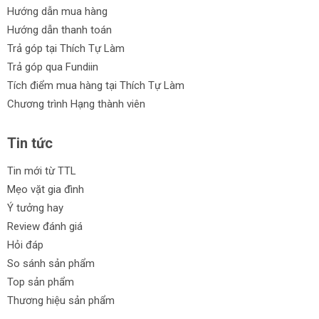
Có đèn LED khi sử dụng trong điều kiện thiếu sáng.
Hướng dẫn mua hàng
Báo mức độ pin: Giúp bạn theo dõi dung lượng pin dễ
Hướng dẫn thanh toán
dàng.
Trả góp tại Thích Tự Làm
Trả góp qua Fundiin
Tích điểm mua hàng tại Thích Tự Làm
Chương trình Hạng thành viên
Cam kết từ Thích Tự Làm: chính hãng, giá rẻ, đa dạng, trả góp,
đổi trả 30 ngày.
Tin tức
Khám phá ngay danh mục máy pin Kingblue chân Bosch để
chọn cho mình sản phẩm ưng ý nhất!
Tin mới từ TTL
Mẹo vặt gia đình
Các loại máy pin
Kingblue
Ý tưởng hay
Máy pin Kingblue chân Bosch
Review đánh giá
Máy pin Kingblue chân pin DeWALT
Hỏi đáp
Máy pin Kingblue chân Makita
So sánh sản phẩm
Top sản phẩm
Thương hiệu sản phẩm