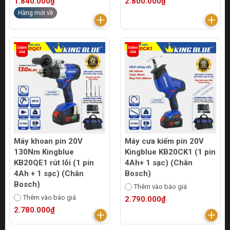
1.840.000₫
2.800.000₫
Hàng mới về
Máy khoan pin 20V
Máy cưa kiếm pin 20V
130Nm Kingblue
Kingblue KB20CK1 (1 pin
KB20QE1 rút lõi (1 pin
4Ah+ 1 sạc) (Chân
4Ah + 1 sạc) (Chân
Bosch)
Bosch)
Thêm vào báo giá
Thêm vào báo giá
2.790.000₫
2.780.000₫