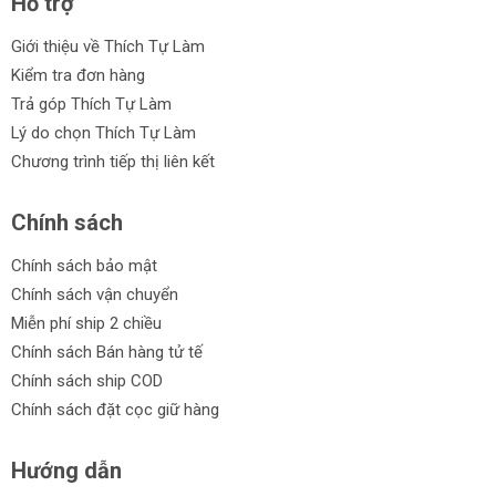
Hỗ trợ
Giới thiệu về Thích Tự Làm
Kiểm tra đơn hàng
Trả góp Thích Tự Làm
Danh sách danh mục con:
Lý do chọn Thích Tự Làm
Máy khoan pin Kingblue chân Bosch
Chương trình tiếp thị liên kết
Máy bắn vít pin Kingblue chân Bosch
Máy khoan bê tông pin Kingblue chân Bosch
Chính sách
Máy bắn bu lông pin Kingblue chân Bosch
Máy cưa kiếm pin Kingblue chân Bosch
Chính sách bảo mật
Máy mài góc pin Kingblue chân Bosch
Chính sách vận chuyển
Ưu điểm của Máy pin Kingblue chân
Miễn phí ship 2 chiều
Bosch:
Chính sách Bán hàng tử tế
Chính sách ship COD
Công nghệ tiên tiến: Tăng tuổi thọ giúp tiết kiệm chi phí
mà vẫn tối ưu hiệu suất sử dụng.
Chính sách đặt cọc giữ hàng
Tốc độ không tải linh hoạt: Cho phép bạn điều chỉnh tốc
độ phù hợp với từng công việc.
Hướng dẫn
Giá cả hợp lý: Phù hợp với mọi đối tượng sử dụng.