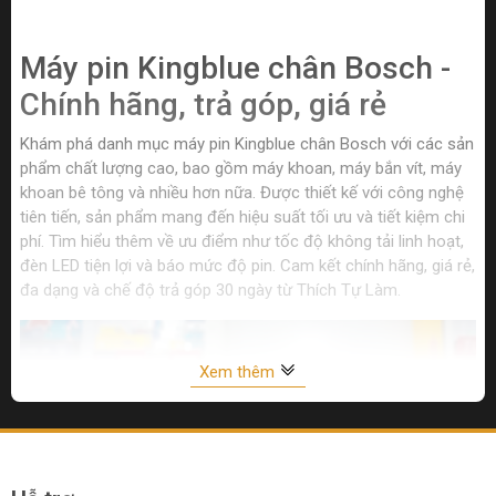
Máy pin Kingblue chân Bosch -
Chính hãng, trả góp, giá rẻ
Khám phá danh mục máy pin Kingblue chân Bosch với các sản
phẩm chất lượng cao, bao gồm máy khoan, máy bắn vít, máy
khoan bê tông và nhiều hơn nữa. Được thiết kế với công nghệ
tiên tiến, sản phẩm mang đến hiệu suất tối ưu và tiết kiệm chi
phí. Tìm hiểu thêm về ưu điểm như tốc độ không tải linh hoạt,
đèn LED tiện lợi và báo mức độ pin. Cam kết chính hãng, giá rẻ,
đa dạng và chế độ trả góp 30 ngày từ Thích Tự Làm.
Xem thêm