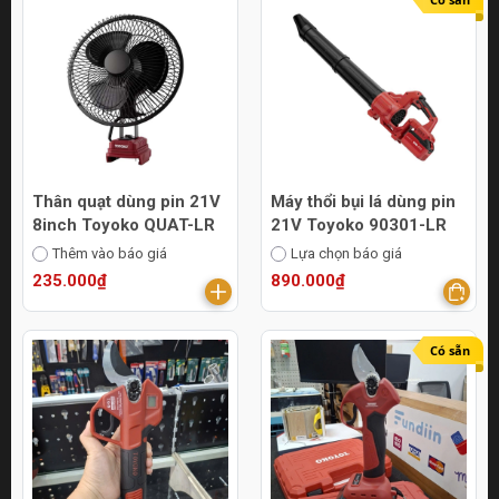
Thân quạt dùng pin 21V
Máy thổi bụi lá dùng pin
8inch Toyoko QUAT-LR
21V Toyoko 90301-LR
Thêm vào báo giá
Lựa chọn báo giá
235.000₫
890.000₫
Có sẵn