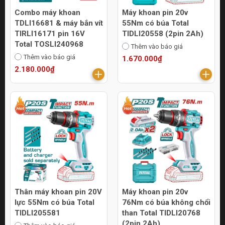
Combo máy khoan
Máy khoan pin 20v
TDLI16681 & máy bắn vít
55Nm có búa Total
TIRLI16171 pin 16V
TIDLI20558 (2pin 2Ah)
Total TOSLI240968
Thêm vào báo giá
Thêm vào báo giá
1.670.000₫
2.180.000₫
Thân máy khoan pin 20V
Máy khoan pin 20v
lực 55Nm có búa Total
76Nm có búa không chổi
TIDLI205581
than Total TIDLI20768
(2pin 2Ah)