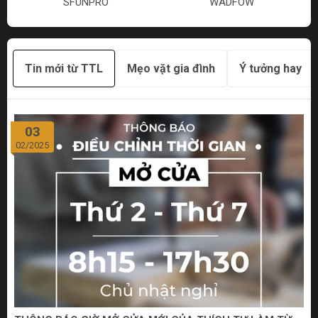
SFUNPRO
WADFOW
Tin mới từ TTL
Mẹo vặt gia đình
Ý tưởng hay
03
02/2025