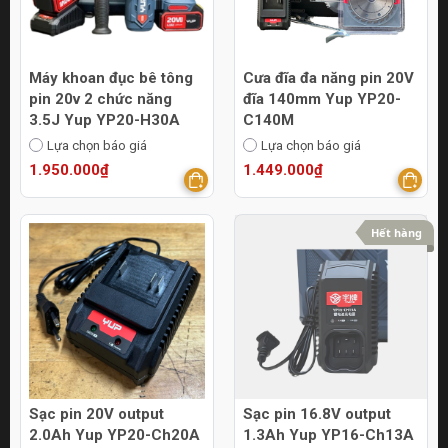
Máy khoan đục bê tông
Cưa đĩa đa năng pin 20V
pin 20v 2 chức năng
đĩa 140mm Yup YP20-
3.5J Yup YP20-H30A
C140M
Lựa chọn báo giá
Lựa chọn báo giá
1.950.000₫
1.449.000₫
Hết hàng
Sạc pin 20V output
Sạc pin 16.8V output
2.0Ah Yup YP20-Ch20A
1.3Ah Yup YP16-Ch13A