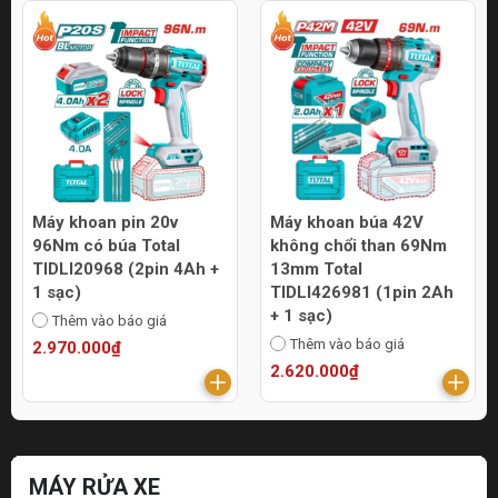
Máy khoan pin 20v
Máy khoan búa 42V
96Nm có búa Total
không chổi than 69Nm
TIDLI20968 (2pin 4Ah +
13mm Total
1 sạc)
TIDLI426981 (1pin 2Ah
+ 1 sạc)
Thêm vào báo giá
Thêm vào báo giá
2.970.000₫
2.620.000₫
MÁY RỬA XE