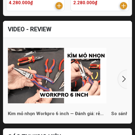
4.280.000₫
2.280.000₫
VIDEO - REVIEW
Kìm mỏ nhọn Workpro 6 inch — Đánh giá: rẻ
So sánh 3 
nhưng dùng được
phù hợp ch