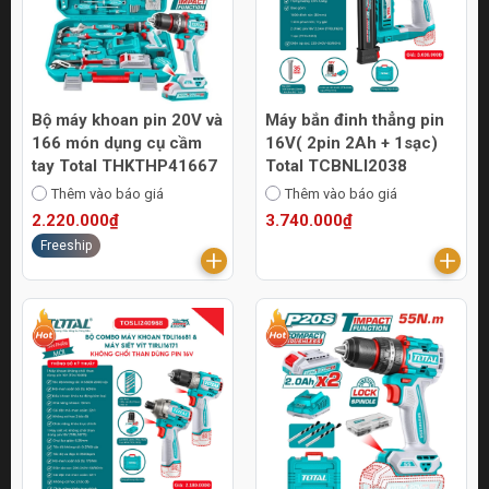
Bộ máy khoan pin 20V và
Máy bắn đinh thẳng pin
166 món dụng cụ cầm
16V( 2pin 2Ah + 1sạc)
tay Total THKTHP41667
Total TCBNLI2038
Thêm vào báo giá
Thêm vào báo giá
2.220.000₫
3.740.000₫
Freeship