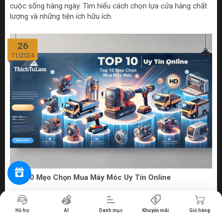
cuộc sống hàng ngày. Tìm hiểu cách chọn lựa cửa hàng chất
lượng và những tiện ích hữu ích.
26
11/2024
Top 10 Mẹo Chọn Mua Máy Móc Uy Tín Online
Tiến hành thanh toán
Bước vào thế giới số hóa ngày nay, việc mua sắm máy móc
Hỗ trợ
AI
Danh mục
Khuyến mãi
Giỏ hàng
từ các cửa hàng bán máy móc online uy tín không chỉ đem lại