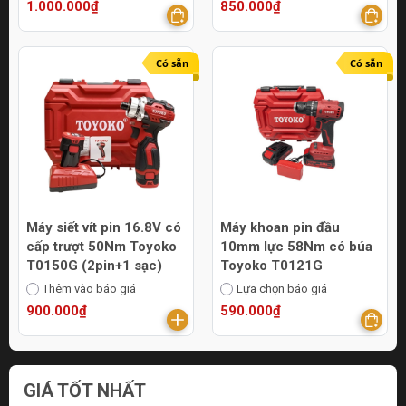
1.000.000₫
850.000₫
Có sẵn
Có sẵn
Máy siết vít pin 16.8V có
Máy khoan pin đầu
cấp trượt 50Nm Toyoko
10mm lực 58Nm có búa
T0150G (2pin+1 sạc)
Toyoko T0121G
Thêm vào báo giá
Lựa chọn báo giá
900.000₫
590.000₫
GIÁ TỐT NHẤT