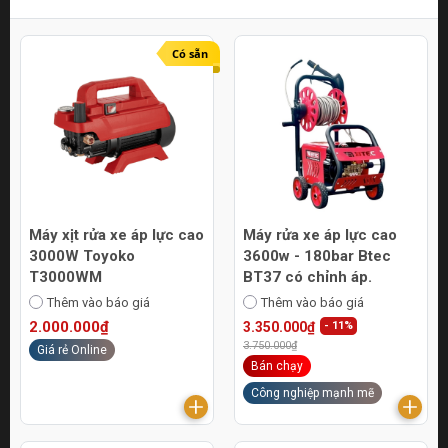
Có sẵn
Máy xịt rửa xe áp lực cao
Máy rửa xe áp lực cao
3000W Toyoko
3600w - 180bar Btec
T3000WM
BT37 có chỉnh áp.
Thêm vào báo giá
Thêm vào báo giá
2.000.000₫
3.350.000₫
- 11%
3.750.000₫
Giá rẻ Online
Bán chạy
Công nghiệp mạnh mẽ