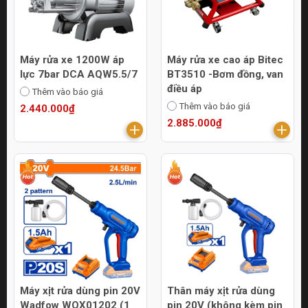
Máy rửa xe 1200W áp
Máy rửa xe cao áp Bitec
lực 7bar DCA AQW5.5/7
BT3510 -Bơm đồng, van
điều áp
Thêm vào báo giá
Thêm vào báo giá
2.440.000₫
2.885.000₫
Máy xịt rửa dùng pin 20V
Thân máy xịt rửa dùng
Wadfow WQX01202 (1
pin 20V (không kèm pin