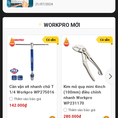
21/07/2024
Bí quyết chọn lựa cửa hàng điện nước chất
lượng
WORKPRO MỚI
21/07/2024
Top 10 Mẹo Chọn Mua Máy Móc Uy Tín
Online
Có sẵn
Có sẵn
21/07/2024
Cần vặn vít nhanh chữ T
Kìm mỏ quạ mini 4inch
1/4 Workpro WP275016
(100mm) điều chỉnh
nhanh Workpro
Thêm vào báo giá
WP231170
142.000₫
Thêm vào báo giá
280.000₫