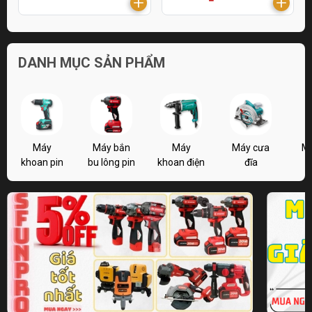
DANH MỤC SẢN PHẨM
Máy
Máy bắn
Máy
Máy cưa
M
khoan pin
bu lông pin
khoan điện
đĩa