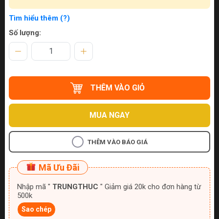
Tìm hiểu thêm (?)
Số lượng:
THÊM VÀO GIỎ
MUA NGAY
THÊM VÀO BÁO GIÁ
Mã Ưu Đãi
Nhập mã "
TRUNGTHUC
" Giảm giá 20k cho đơn hàng từ
500k
Sao chép