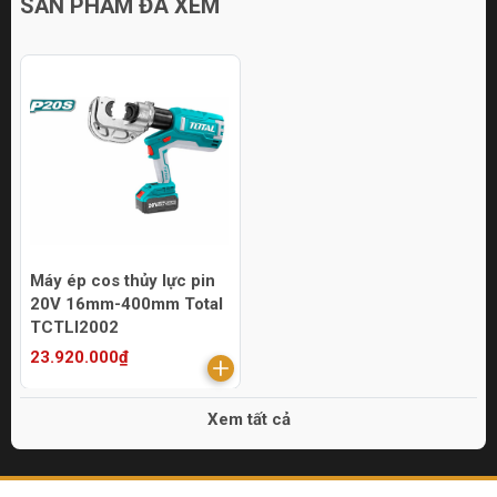
SẢN PHẨM ĐÃ XEM
Máy ép cos thủy lực pin
20V 16mm-400mm Total
TCTLI2002
23.920.000₫
Xem tất cả