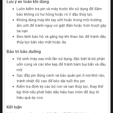
Lưu ý an toàn khi dùng
Luôn kiểm tra pin và máy trước khi sử dụng để đảm
bảo không có hư hỏng hoặc rò rỉ dầu thủy lực.
Không dùng máy khi tay ướt hoặc trong môi trường
ẩm ướt để tránh nguy cơ giật điện hoặc trơn trượt gây
tai nạn.
Đeo kính bảo hộ và găng tay khi thao tác để tránh dầu
thủy lực bắn vào mắt hoặc da.
Bảo trì bảo dưỡng
Vệ sinh máy sau mỗi lần sử dụng, đặc biệt là bộ phận
uốn cong và các khe kẹp để tránh bám bụi bẩn và dầu
mỡ.
Sạc đầy pin đúng cách và bảo quản pin ở nơi khô ráo,
tránh nhiệt độ cao để kéo dài tuổi thọ pin.
Kiểm tra định kỳ các bộ ron và van thủy lực, thay thế
kịp thời nếu phát hiện dấu hiệu hao mòn để duy trì
hiệu quả ép cos.
Kết luận