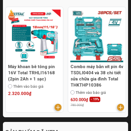
Máy khoan bê tông pin
Combo máy bắn vít pin 4v
16V Total TRHLI16168
TSDLI0404 và 38 chi tiết
(2pin 2Ah + 1 sạc)
sửa chữa gia đình Total
THKTHP10386
Thêm vào báo giá
Thêm vào báo giá
2.320.000₫
630.000₫
- 19%
780.000₫