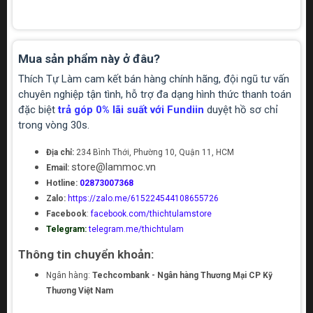
Mua sản phẩm này ở đâu?
Thích Tự Làm cam kết bán hàng chính hãng, đội ngũ tư vấn
chuyên nghiệp tận tình, hỗ trợ đa dạng hình thức thanh toán
đặc biệt
trả góp 0% lãi suất với Fundiin
duyệt hồ sơ chỉ
trong vòng 30s.
Địa chỉ:
234 Bình Thới, Phường 10, Quận 11, HCM
store@lammoc.vn
Email:
Hotline:
02873007368
Zalo:
https://zalo.me/615224544108655726
Facebook
:
facebook.com/thichtulamstore
Telegram:
telegram.me/thichtulam
Thông tin chuyển khoản:
Ngân hàng:
Techcombank - Ngân hàng Thương Mại CP Kỹ
Thương Việt Nam