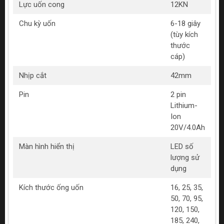
Lực uốn cong
12KN
Chu kỳ uốn
6-18 giây
(tùy kích
thước
cáp)
Nhịp cắt
42mm
Pin
2 pin
Lithium-
Ion
20V/4.0Ah
Màn hình hiển thị
LED số
lượng sử
dụng
Kích thước ống uốn
16, 25, 35,
50, 70, 95,
120, 150,
185, 240,