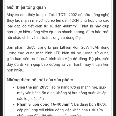
Giới thiệu tổng quan
Máy ép cos thủy lực pin Total TCTLI2002 sở hữu công nghệ
thủy lực mạnh mẽ với lực ép lên đến 12KN, phù hợp cho các
loại cáp có tiết diện từ 16 đến 400mm². Thiết bị này giúp
bạn thực hiện công việc ép cos nhanh chóng, đảm bảo mối
nối chắc chắn và an toàn trong sử dụng điện.
Sản phẩm được trang bị pin Lithium-Ion 20V/4.0Ah dung
lượng cao cùng màn hình LED hiển thị số lượng sử dụng,
giúp bạn kiểm soát quá trình làm việc dễ dàng. Bộ phụ kiện
đầy đủ đi kèm giúp bảo dưỡng và vận hành máy thuận tiện
hơn nhiều.
Những điểm nổi bật của sản phẩm
Điện thế pin 20V:
Tạo ra năng lượng mạnh mẽ, giúp
máy vận hành ổn định, không bị hụt công suất khi ép
các loại cáp lớn.
Phạm vi uốn cong 16-400mm²:
Đa dạng kích thước
cáp phù hợp với nhiều công việc khác nhau, từ sửa
chữa nhỏ đến thi công chuyên nghiệp.