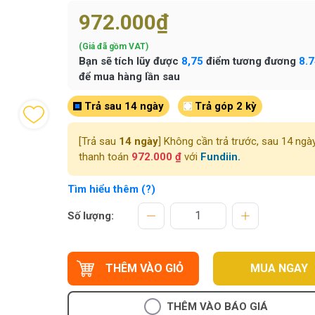
972.000₫
(Giá đã gồm VAT)
Bạn sẽ tích lũy được
8,75
điểm tương đương
8.
để mua hàng lần sau
Trả sau 14 ngày
Trả góp 2 kỳ
[Trả sau
14 ngày
] Không cần trả trước, sau 14 ngà
thanh toán
972.000 ₫
với
Fundiin.
Tìm hiểu thêm (?)
Số lượng:
THÊM VÀO GIỎ
MUA NGAY
THÊM VÀO BÁO GIÁ