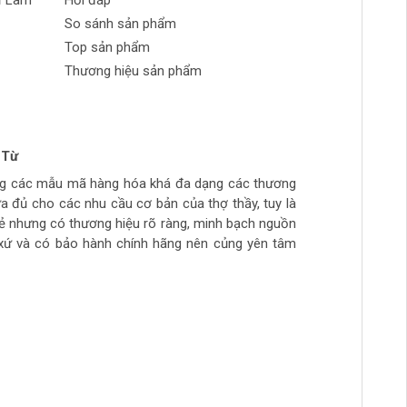
ự Làm
Hỏi đáp
So sánh sản phẩm
Top sản phẩm
Thương hiệu sản phẩm
 Từ
n Phong
 tran huynh
yễn
ng các mẫu mã hàng hóa khá đa dạng các thương
ch tự làm hàng chất lượng giá sinh viên, thich hợp
ừa túi tiền, số lượng hàng ít, thường phải đợi đặt
ừa đủ cho các nhu cầu cơ bản của thợ thầy, tuy là
ẻ
hầy đi làm hằng ngày.. còn cao cấp ghé>>>>>>>>
rẻ nhưng có thương hiệu rõ ràng, minh bạch nguồn
àm mộc >>>>>>>>
xứ và có bảo hành chính hãng nên củng yên tâm