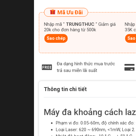
Mã Ưu Đãi
Nhập mã "
TRUNGTHUC
" Giảm giá
Nhập
20k cho đơn hàng từ 500k
35K c
Sao chép
Sao
Đa dạng hình thức mua trước
trả sau miễn lãi suất
Thông tin chi tiết
Máy đa khoảng cách la
Phạm vi đo: 0.05-60m, độ chính xác đo
Loại Laser: 620 ~ 690nm, <1mW, Loại 2