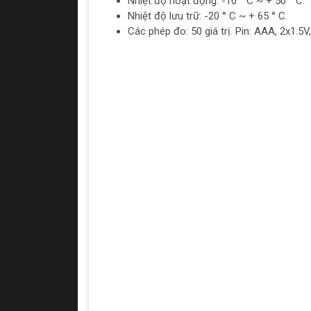
Nhiệt độ hoạt động: -10 ° C ~ + 50 ° C.
Nhiệt độ lưu trữ: -20 ° C ~ + 65 ° C.
Các phép đo: 50 giá trị. Pin: AAA, 2x1.5V