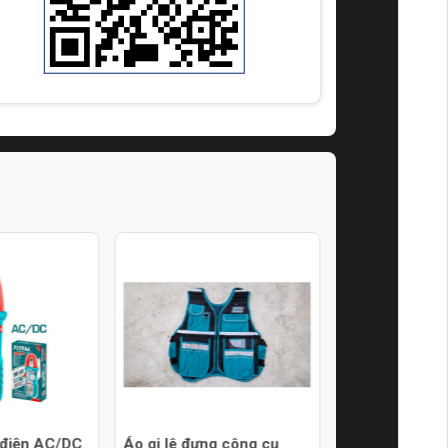
 điện AC/DC
Áo gi lê đựng công cụ
Bá lăng đòn bẩ