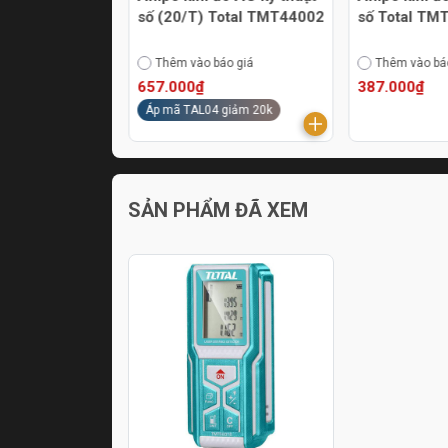
2
số (20/T) Total TMT44002
số Total TM
áo giá
Thêm vào báo giá
Thêm vào bá
657.000₫
387.000₫
Áp mã TAL04 giảm 20k
SẢN PHẨM ĐÃ XEM