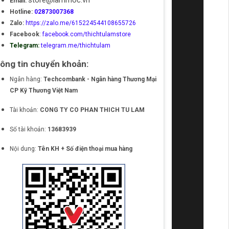
store@lammoc.vn
Email:
Hotline:
02873007368
Zalo:
https://zalo.me/615224544108655726
Facebook
:
facebook.com/thichtulamstore
Telegram:
telegram.me/thichtulam
ông tin chuyển khoản:
Ngân hàng:
Techcombank - Ngân hàng Thương Mại
CP Kỹ Thương Việt Nam
Tài khoản:
CONG TY CO PHAN THICH TU LAM
Số tài khoản:
13683939
Nội dung:
Tên KH + Số điện thoại mua hàng