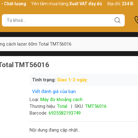
 lượng
Yên tâm mua hàng
Xuất VAT đầy đủ
Địa chỉ:
234 Bình Thới,
ng cách lazer 60m Total TMT56016
 Total TMT56016
Tình trạng:
Giao 1-2 ngày
Viết đánh giá của bạn
Loại:
Máy đo khoảng cách
Thương hiệu:
Total
|
SKU:
TMT56016
Barcode:
6925582193749
Nội dung đang cập nhật...