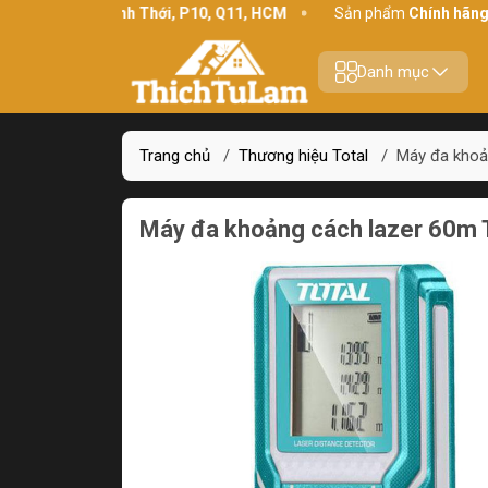
chỉ:
234 Bình Thới, P10, Q11, HCM
Sản phẩm
Chính hãng - Chất
Danh mục
Trang chủ
/
Thương hiệu Total
/
Máy đa khoả
Máy đa khoảng cách lazer 60m