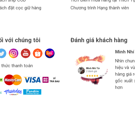
ách ship COD
Tích điểm mua hàng tại Thích T
ách đặt cọc giữ hàng
Chương trình Hạng thành viên
ối với chúng tôi
Đánh giá khách hàng
Minh Nhí
Đinh Xuâ
tuan anh
Hiệu Ngu
Nhìn chu
Hàng ở thí
Giá mềm v
thức thanh toán
hiệu và v
Ngon bổ r
cho thợ t
hàng
hàng giá 
strore l
gốc xuất 
hơn