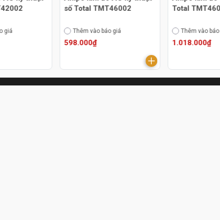
T42002
số Total TMT46002
Total TMT46
o giá
Thêm vào báo giá
Thêm vào báo
598.000₫
1.018.000₫