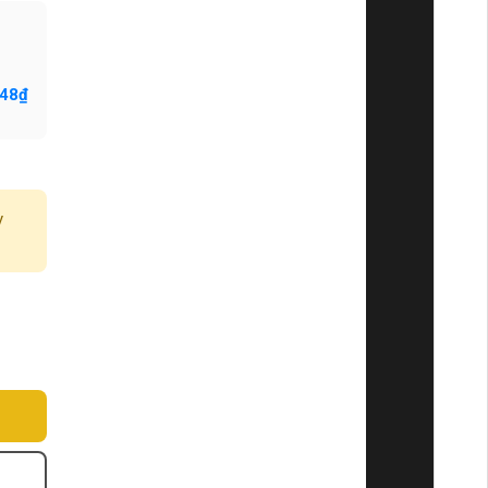
748₫
y