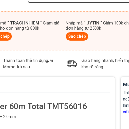
 mã "
TRACHNHIEM
" Giảm giá
Nhập mã "
UYTIN
" Giảm 100k cho
ho đơn hàng từ 800k
đơn hàng từ 2500k
 chép
Sao chép
Thanh toán thẻ tín dụng, ví
Giao hàng nhanh, hiển thị
Momo trả sau
kho rõ ràng
Mu
Thí
ngũ
zer 60m Total TMT56016
hìn
với
: ± 2.0mm
.