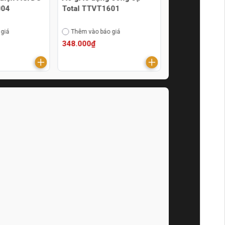
004
Total TTVT1601
Total THSLB0
 giá
Thêm vào báo giá
Thêm vào báo g
348.000₫
2.040.000₫