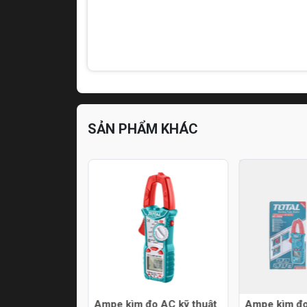
SẢN PHẨM KHÁC
20/T) Total
Ampe kìm đo AC kỹ thuật
Ampe kìm đo