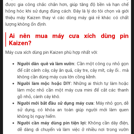
được gia công chắc chắn hơn, giúp tăng độ bền và hạn chế
hỏng hóc khi sử dụng đúng cách. Đây là lý do tôi chọn và giới
thiệu máy Kaizen thay vì các dòng máy giá rẻ khác có chất
lượng không ổn định.
Ai nên mua máy cưa xích dùng pin
Kaizen?
Máy cưa xích dùng pin Kaizen phù hợp nhất với:
Người dân quê và làm vườn:
Cần một công cụ nhỏ gọn
để cắt cành cây, cây ăn quả, cây tre, cây mít, cây ổi... mà
không cần dùng máy cưa lớn cồng kềnh.
Người làm mộc hoặc DIY:
Những ai thích tự làm hoặc
làm mộc nhỏ cần một máy cưa mini để cắt các thanh
gỗ nhỏ, cành cây khô.
Người mới bắt đầu sử dụng máy cưa:
Máy nhỏ gọn, dễ
sử dụng, có khóa an toàn giúp người mới làm quen
không bị nguy hiểm.
Người cần máy dùng pin tiện lợi:
Không cần dây điện,
dễ dàng di chuyển và làm việc ở nhiều nơi trong vườn