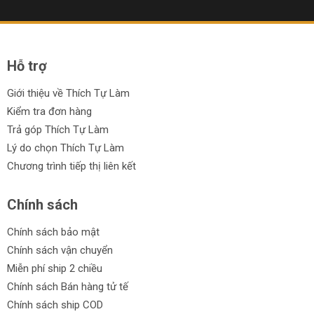
không cần tủ quá lớn. Overview: Thiết kế và cấu tạo Tủ có
chất liệu kim loại, lớp sơn hoàn thiện đẹp mắt với lựa chọn
màu sắc, bao gồm họa tiết camo và pink camo. Thiết kế
gồm một nắp...
Hỗ trợ
Giới thiệu về Thích Tự Làm
Kiểm tra đơn hàng
Trả góp Thích Tự Làm
Lý do chọn Thích Tự Làm
Chương trình tiếp thị liên kết
Chính sách
Chính sách bảo mật
Chính sách vận chuyển
Miễn phí ship 2 chiều
Chính sách Bán hàng tử tế
Chính sách ship COD