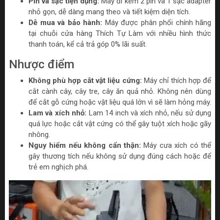
Pin và sạc tiện dụng:
Máy đi kèm 2 pin và 1 sạc adapter
nhỏ gọn, dễ dàng mang theo và tiết kiệm diện tích.
Dễ mua và bảo hành:
Máy được phân phối chính hãng
tại chuỗi cửa hàng Thích Tự Làm với nhiều hình thức
thanh toán, kể cả trả góp 0% lãi suất.
Nhược điểm
Không phù hợp cắt vật liệu cứng:
Máy chỉ thích hợp để
cắt cành cây, cây tre, cây ăn quả nhỏ. Không nên dùng
để cắt gỗ cứng hoặc vật liệu quá lớn vì sẽ làm hỏng máy.
Lam và xích nhỏ:
Lam 14 inch và xích nhỏ, nếu sử dụng
quá lực hoặc cắt vật cứng có thể gây tuột xích hoặc gãy
nhông.
Nguy hiểm nếu không cẩn thận:
Máy cưa xích có thể
gây thương tích nếu không sử dụng đúng cách hoặc để
trẻ em nghịch phá.