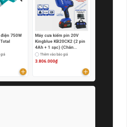
 điện 750W
Máy cưa kiếm pin 20V
Bộ máy cưa ki
Total
Kingblue KB20CK2 (2 pin
Kingblue KM18CK.2
4Ah + 1 sạc) (Chân
4Ah + 1 sạc) 
Bosch)
Makita)
 giá
Thêm vào báo giá
Thêm vào báo g
3.806.000₫
4.543.000₫