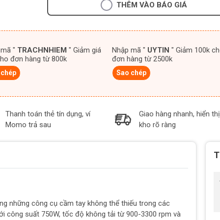
THÊM VÀO BÁO GIÁ
 mã "
TRACHNHIEM
" Giảm giá
Nhập mã "
UYTIN
" Giảm 100k cho
ho đơn hàng từ 800k
đơn hàng từ 2500k
 chép
Sao chép
Thanh toán thẻ tín dụng, ví
Giao hàng nhanh, hiển thị
Momo trả sau
kho rõ ràng
T
g những công cụ cầm tay không thể thiếu trong các
Với công suất 750W, tốc độ không tải từ 900-3300 rpm và