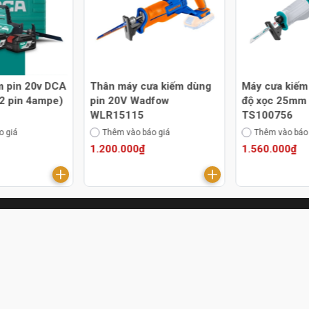
m pin 20v DCA
Thân máy cưa kiếm dùng
Máy cưa kiếm
2 pin 4ampe)
pin 20V Wadfow
độ xọc 25mm 
WLR15115
TS100756
o giá
Thêm vào báo giá
Thêm vào báo
1.200.000₫
1.560.000₫