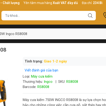
lượng
Yên tâm mua hàng
Xuất VAT đầy đủ
Địa chỉ:
234 Bình Thới, 
50W Ingco RS8008
008
Tình trạng:
Giao 1-2 ngày
Viết đánh giá của bạn
Loại:
Máy cưa kiếm
Thương hiệu:
Ingco
|
SKU:
RS8008
Barcode:
RS8008
Máy cưa kiếm 750W INGCO RS8008 là sự lựa chọn h
hảo cho những công việc cần cưa gỗ, sắt thép hay 