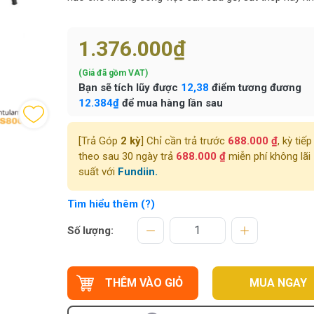
1.376.000₫
(Giá đã gồm VAT)
Bạn sẽ tích lũy được
12,38
điểm tương đương
12.384₫
để mua hàng lần sau
[Trả Góp
2 kỳ
] Chỉ cần trả trước
688.000 ₫
, kỳ tiếp
theo sau 30 ngày trả
688.000 ₫
miễn phí không lãi
suất với
Fundiin.
Tìm hiểu thêm (?)
Số lượng:
THÊM VÀO GIỎ
MUA NGAY