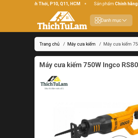
hỉ:
234 Bình Thới, P10, Q11, HCM
Sản phẩm
Chính hãng - Chất 
Danh mục
Trang chủ
/
Máy cưa kiếm
/
Máy cưa kiếm 7
Máy cưa kiếm 750W Ingco RS8