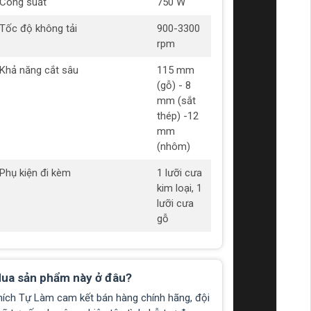
Công suất
750 W
Tốc độ không tải
900-3300
rpm
Khả năng cắt sâu
115 mm
(gỗ) - 8
mm (sắt
thép) -12
mm
(nhôm)
Phụ kiện đi kèm
1 lưỡi cưa
kim loại, 1
lưỡi cưa
gỗ
ua sản phẩm này ở đâu?
hích Tự Làm cam kết bán hàng chính hãng, đội