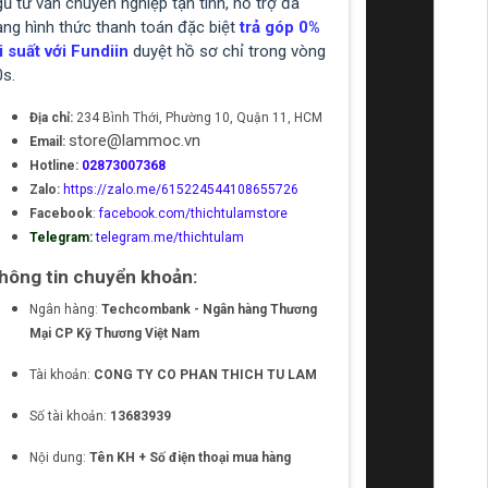
ũ tư vấn chuyên nghiệp tận tình, hỗ trợ đa
ạng hình thức thanh toán đặc biệt
trả góp 0%
i suất với Fundiin
duyệt hồ sơ chỉ trong vòng
0s.
Địa chỉ:
234 Bình Thới, Phường 10, Quận 11, HCM
store@lammoc.vn
Email:
Hotline:
02873007368
Zalo:
https://zalo.me/615224544108655726
Facebook
:
facebook.com/thichtulamstore
Telegram:
telegram.me/thichtulam
hông tin chuyển khoản:
Ngân hàng:
Techcombank - Ngân hàng Thương
Mại CP Kỹ Thương Việt Nam
Tài khoản:
CONG TY CO PHAN THICH TU LAM
Số tài khoản:
13683939
Nội dung:
Tên KH + Số điện thoại mua hàng