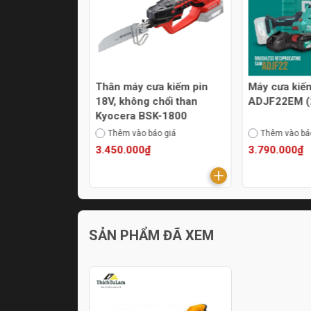
ếm 220W
Thân máy cưa kiếm pin
Máy cưa kiế
RJK110
18V, không chổi than
ADJF22EM (
Kyocera BSK-1800
áo giá
Thêm vào báo giá
Thêm vào bá
3.450.000₫
3.790.000₫
SẢN PHẨM ĐÃ XEM