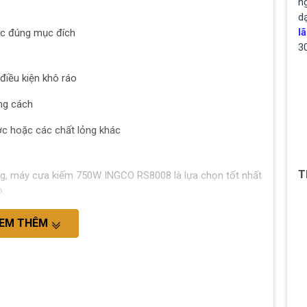
ng
d
lã
ệc đúng mục đích
3
điều kiện khô ráo
ng cách
ớc hoặc các chất lỏng khác
T
ợng, máy cưa kiếm 750W INGCO RS8008 là lựa chọn tốt nhất
o.
EM THÊM