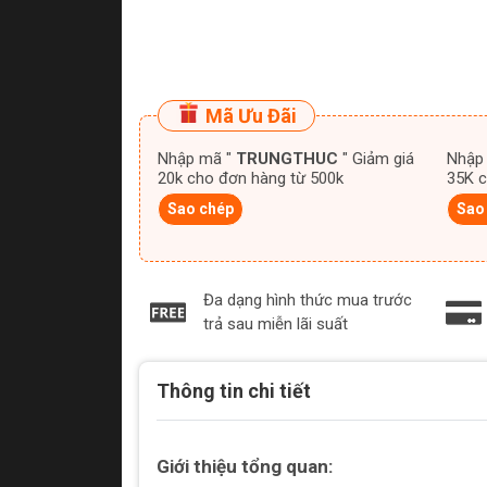
Mã Ưu Đãi
Nhập mã "
TRUNGTHUC
" Giảm giá
Nhập
20k cho đơn hàng từ 500k
35K c
Sao chép
Sao
Đa dạng hình thức mua trước
trả sau miễn lãi suất
Thông tin chi tiết
Giới thiệu tổng quan: