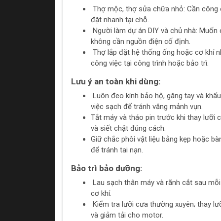
Thợ mộc, thợ sửa chữa nhỏ: Cần công cụ
đặt nhanh tại chỗ.
Người làm dự án DIY và chủ nhà: Muốn cư
không cần nguồn điện cố định.
Thợ lắp đặt hệ thống ống hoặc cơ khí n
công việc tại công trình hoặc bảo trì.
Lưu ý an toàn khi dùng:
Luôn đeo kính bảo hộ, găng tay và khẩu 
việc sạch để tránh văng mảnh vụn.
Tắt máy và tháo pin trước khi thay lưỡi 
và siết chặt đúng cách.
Giữ chắc phôi vật liệu bằng kẹp hoặc bà
để tránh tai nạn.
Bảo trì bảo dưỡng:
Lau sạch thân máy và rãnh cắt sau mỗi l
cơ khí.
Kiểm tra lưỡi cưa thường xuyên; thay l
và giảm tải cho motor.