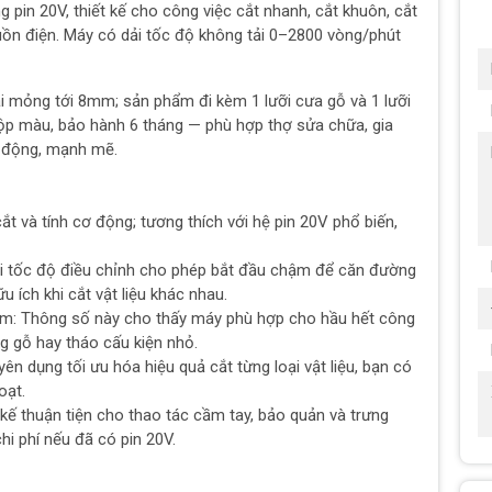
n 20V, thiết kế cho công việc cắt nhanh, cắt khuôn, cắt
guồn điện. Máy có dải tốc độ không tải 0–2800 vòng/phút
i mỏng tới 8mm; sản phẩm đi kèm 1 lưỡi cưa gỗ và 1 lưỡi
 hộp màu, bảo hành 6 tháng — phù hợp thợ sửa chữa, gia
i động, mạnh mẽ.
 và tính cơ động; tương thích với hệ pin 20V phổ biến,
i tốc độ điều chỉnh cho phép bắt đầu chậm để căn đường
u ích khi cắt vật liệu khác nhau.
m: Thông số này cho thấy máy phù hợp cho hầu hết công
ng gỗ hay tháo cấu kiện nhỏ.
yên dụng tối ưu hóa hiệu quả cắt từng loại vật liệu, bạn có
oạt.
kế thuận tiện cho thao tác cầm tay, bảo quản và trưng
chi phí nếu đã có pin 20V.