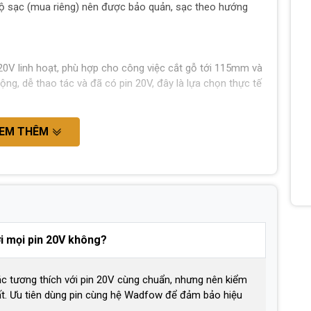
bộ sạc (mua riêng) nên được bảo quản, sạc theo hướng
V linh hoạt, phù hợp cho công việc cắt gỗ tới 115mm và
g, dễ thao tác và đã có pin 20V, đây là lựa chọn thực tế
EM THÊM
ới mọi pin 20V không?
ắc tương thích với pin 20V cùng chuẩn, nhưng nên kiểm
uất. Ưu tiên dùng pin cùng hệ Wadfow để đảm bảo hiệu