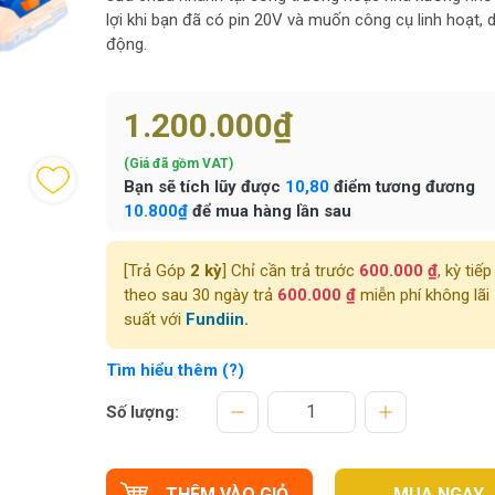
lợi khi bạn đã có pin 20V và muốn công cụ linh hoạt, d
động.
1.200.000₫
(Giá đã gồm VAT)
Bạn sẽ tích lũy được
10,80
điểm tương đương
10.800₫
để mua hàng lần sau
[Trả Góp
2 kỳ
] Chỉ cần trả trước
600.000 ₫
, kỳ tiếp
theo sau 30 ngày trả
600.000 ₫
miễn phí không lãi
suất với
Fundiin.
Tìm hiểu thêm (?)
Số lượng:
THÊM VÀO GIỎ
MUA NGAY