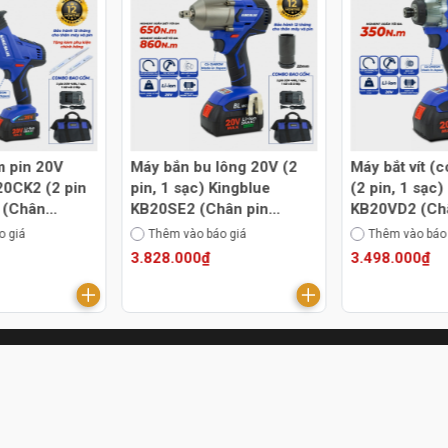
m pin 20V
Máy bắn bu lông 20V (2
Máy bắt vít (
20CK2 (2 pin
pin, 1 sạc) Kingblue
(2 pin, 1 sạc)
) (Chân
KB20SE2 (Chân pin
KB20VD2 (Ch
Bosch)
Bosch)
o giá
Thêm vào báo giá
Thêm vào báo
3.828.000₫
3.498.000₫