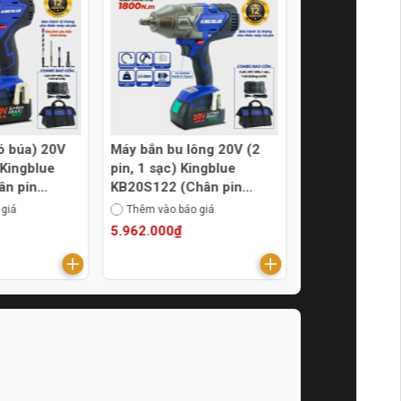
có búa) 20V
Máy bắn bu lông 20V (2
Máy bắn bu lô
 Kingblue
pin, 1 sạc) Kingblue
pin, 1 sạc) Ki
ân pin
KB20S122 (Chân pin
KB20SD2 (Châ
Bosch)
Bosch)
 giá
Thêm vào báo giá
Thêm vào báo g
5.962.000₫
3.465.000₫
Hàng mới về