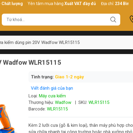
ượng
Yên tâm mua hàng
Xuất VAT đầy đủ
Địa chỉ:
234 Bình Thới, P
ưa kiếm dùng pin 20V Wadfow WLR15115
20V Wadfow WLR15115
Tình trạng:
Giao 1-2 ngày
Viết đánh giá của bạn
Loại:
Máy cưa kiếm
Thương hiệu:
Wadfow
|
SKU:
WLR15115
Barcode:
WLR15115
Kèm 2 lưỡi cưa (gỗ & kim loại), thân máy phù hợp cho
sửa chữa nhanh tại công trường hoặc nhà xưởng nhỏ 