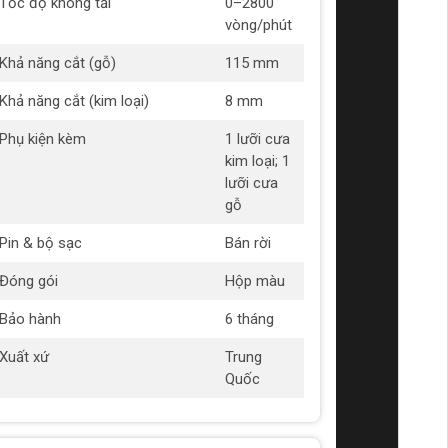
Tốc độ không tải
0–2800
vòng/phút
Khả năng cắt (gỗ)
115 mm
Khả năng cắt (kim loại)
8 mm
Phụ kiện kèm
1 lưỡi cưa
kim loại; 1
lưỡi cưa
gỗ
Pin & bộ sạc
Bán rời
Đóng gói
Hộp màu
Bảo hành
6 tháng
Xuất xứ
Trung
Quốc