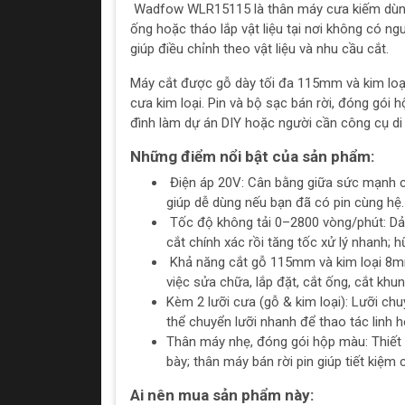
Wadfow WLR15115 là thân máy cưa kiếm dùng pi
ống hoặc tháo lắp vật liệu tại nơi không có n
giúp điều chỉnh theo vật liệu và nhu cầu cắt.
Máy cắt được gỗ dày tối đa 115mm và kim loạ
cưa kim loại. Pin và bộ sạc bán rời, đóng gói
đình làm dự án DIY hoặc người cần công cụ d
Những điểm nổi bật của sản phẩm:
Điện áp 20V: Cân bằng giữa sức mạnh cắt
giúp dễ dùng nếu bạn đã có pin cùng hệ.
Tốc độ không tải 0–2800 vòng/phút: Dả
cắt chính xác rồi tăng tốc xử lý nhanh; hữ
Khả năng cắt gỗ 115mm và kim loại 8m
việc sửa chữa, lắp đặt, cắt ống, cắt khu
Kèm 2 lưỡi cưa (gỗ & kim loại): Lưỡi chu
thể chuyển lưỡi nhanh để thao tác linh h
Thân máy nhẹ, đóng gói hộp màu: Thiết 
bày; thân máy bán rời pin giúp tiết kiệm 
Ai nên mua sản phẩm này: