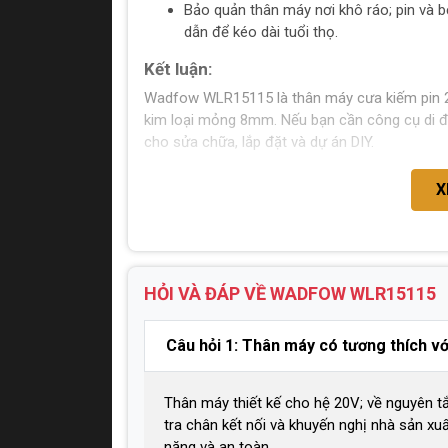
Bảo quản thân máy nơi khô ráo; pin và 
dẫn để kéo dài tuổi thọ.
Kết luận:
Wadfow WLR15115 là thân máy cưa kiếm pin 20
kim loại mỏng 8mm. Nếu bạn cần công cụ di độn
cho sửa chữa, lắp đặt và dự án DIY.
X
HỎI VÀ ĐÁP VỀ WADFOW
WLR15115
Câu hỏi 1: Thân máy có tương thích v
Thân máy thiết kế cho hệ 20V; về nguyên t
tra chân kết nối và khuyến nghị nhà sản x
năng và an toàn.