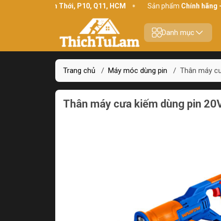
ỉ:
234 Bình Thới, P10, Q11, HCM
Sản phẩm
Chính hãng - Chất l
Danh mục
Trang chủ
/
Máy móc dùng pin
/
Thân máy c
Thân máy cưa kiếm dùng pin 