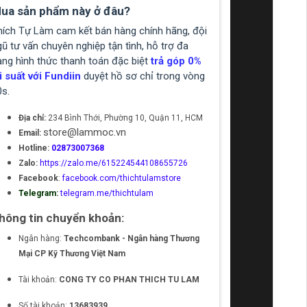
ua sản phẩm này ở đâu?
hích Tự Làm cam kết bán hàng chính hãng, đội
ũ tư vấn chuyên nghiệp tận tình, hỗ trợ đa
ạng hình thức thanh toán đặc biệt
trả góp 0%
i suất với Fundiin
duyệt hồ sơ chỉ trong vòng
0s.
Địa chỉ:
234 Bình Thới, Phường 10, Quận 11, HCM
store@lammoc.vn
Email:
Hotline:
02873007368
Zalo:
https://zalo.me/615224544108655726
Facebook
:
facebook.com/thichtulamstore
Telegram:
telegram.me/thichtulam
hông tin chuyển khoản:
Ngân hàng:
Techcombank - Ngân hàng Thương
Mại CP Kỹ Thương Việt Nam
Tài khoản:
CONG TY CO PHAN THICH TU LAM
Số tài khoản:
13683939