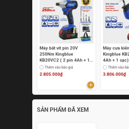
hoan Pin 20V
Máy bắt vít pin 20V
Máy cưa kiế
0mm Sfunpro
250Nm Kingblue
Kingblue KB
A-T
KB20VC2 ( 2 pin 4Ah + 1
4Ah + 1 sạc
sạc) (Chân Bosch)
Bosch)
áo giá
Thêm vào báo giá
Thêm vào bá
2.805.000₫
3.806.000₫
SẢN PHẨM ĐÃ XEM