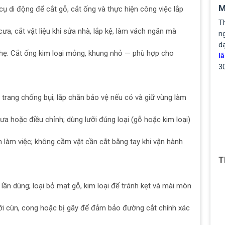
M
 di động để cắt gỗ, cắt ống và thực hiện công việc lắp
T
a, cắt vật liệu khi sửa nhà, lắp kệ, làm vách ngăn mà
ng
d
hẹ: Cắt ống kim loại mỏng, khung nhỏ — phù hợp cho
lã
3
trang chống bụi; lắp chắn bảo vệ nếu có và giữ vùng làm
cưa hoặc điều chỉnh; dùng lưỡi đúng loại (gỗ hoặc kim loại)
n làm việc; không cầm vật cần cắt bằng tay khi vận hành
T
ần dùng; loại bỏ mạt gỗ, kim loại để tránh kẹt và mài mòn
ưỡi cùn, cong hoặc bị gãy để đảm bảo đường cắt chính xác