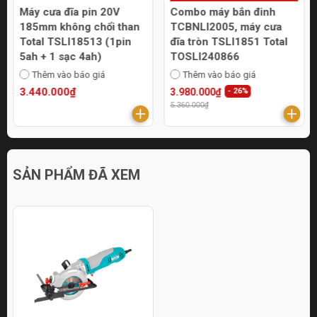
Máy cưa đĩa pin 20V
Combo máy bắn đinh
185mm không chổi than
TCBNLI2005, máy cưa
Total TSLI18513 (1pin
đĩa tròn TSLI1851 Total
5ah + 1 sạc 4ah)
TOSLI240866
Thêm vào báo giá
Thêm vào báo giá
3.440.000₫
3.980.000₫
- 26%
5.360.000₫
SẢN PHẨM ĐÃ XEM