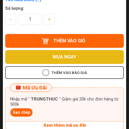
Số lượng:
THÊM VÀO GIỎ
MUA NGAY
THÊM VÀO BÁO GIÁ
Mã Ưu Đãi
Nhập mã "
TRUNGTHUC
" Giảm giá 20k cho đơn hàng từ
500k
Sao chép
Xem thêm mã ưu đãi