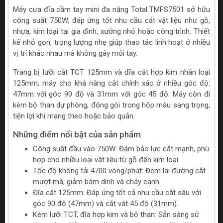
Máy cưa đĩa cầm tay mini đa năng Total TMFS7501 sở hữu
công suất 750W, đáp ứng tốt nhu cầu cắt vật liệu như gỗ,
nhựa, kim loại tại gia đình, xưởng nhỏ hoặc công trình. Thiết
kế nhỏ gọn, trọng lượng nhẹ giúp thao tác linh hoạt ở nhiều
vị trí khác nhau mà không gây mỏi tay.
Trang bị lưỡi cắt TCT 125mm và đĩa cắt hợp kim nhân loại
125mm, máy cho khả năng cắt chính xác ở nhiều góc độ:
47mm với góc 90 độ và 31mm với góc 45 độ. Máy còn đi
kèm bộ than dự phòng, đóng gói trong hộp màu sang trọng,
tiện lợi khi mang theo hoặc bảo quản.
Những điểm nổi bật của sản phẩm
Công suất đầu vào 750W: Đảm bảo lực cắt mạnh, phù
hợp cho nhiều loại vật liệu từ gỗ đến kim loại.
Tốc độ không tải 4700 vòng/phút: Đem lại đường cắt
mượt mà, giảm bám dính và cháy cạnh.
Đĩa cắt 125mm: Đáp ứng tốt cả nhu cầu cắt sâu với
góc 90 độ (47mm) và cắt vát 45 độ (31mm).
Kèm lưỡi TCT, đĩa hợp kim và bộ than: Sẵn sàng sử