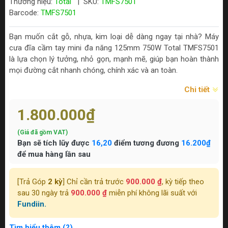
Thương hiệu:
Total
|
SKU:
TMFS7501
Barcode:
TMFS7501
Bạn muốn cắt gỗ, nhựa, kim loại dễ dàng ngay tại nhà? Máy
cưa đĩa cầm tay mini đa năng 125mm 750W Total TMFS7501
là lựa chọn lý tưởng, nhỏ gọn, mạnh mẽ, giúp bạn hoàn thành
mọi đường cắt nhanh chóng, chính xác và an toàn.
Chi tiết
1.800.000₫
(Giá đã gồm VAT)
Bạn sẽ tích lũy được
16,20
điểm tương đương
16.200₫
để mua hàng lần sau
[Trả Góp
2 kỳ
] Chỉ cần trả trước
900.000 ₫
, kỳ tiếp theo
sau 30 ngày trả
900.000 ₫
miễn phí không lãi suất với
Fundiin.
Tìm hiểu thêm (?)