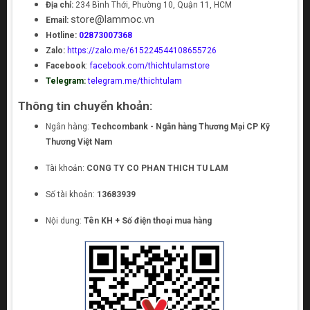
Địa chỉ:
234 Bình Thới, Phường 10, Quận 11, HCM
store@lammoc.vn
Email:
Hotline:
02873007368
Zalo:
https://zalo.me/615224544108655726
Facebook
:
facebook.com/thichtulamstore
Telegram:
telegram.me/thichtulam
Thông tin chuyển khoản:
Ngân hàng:
Techcombank - Ngân hàng Thương Mại CP Kỹ
Thương Việt Nam
Tài khoản:
CONG TY CO PHAN THICH TU LAM
Số tài khoản:
13683939
Nội dung:
Tên KH + Số điện thoại mua hàng