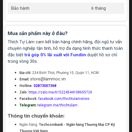
Bảo hành
6 tháng
Mua sản phẩm này ở đâu?
Thích Tự Làm cam kết bán hàng chính hãng, đội ngũ tư vấn
chuyên nghiệp tận tình, hỗ trợ đa dạng hình thức thanh toán
đặc biệt
trả góp 0% lãi suất với Fundiin
duyệt hồ sơ chỉ
trong vòng 30s.
Địa chỉ:
234 Bình Thới, Phường 10, Quận 11, HCM
store@lammoc.vn
Email:
Hotline:
02873007368
Zalo:
https://zalo.me/615224544108655726
Facebook
:
facebook.com/thichtulamstore
Telegram:
telegram.me/thichtulam
Thông tin chuyển khoản:
Ngân hàng:
Techcombank - Ngân hàng Thương Mại CP Kỹ
Thương Việt Nam