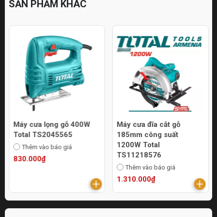
SẢN PHẨM KHÁC
Máy cưa lọng gỗ 400W
Máy cưa đĩa cắt gỗ
Total TS2045565
185mm công suất
1200W Total
Thêm vào báo giá
TS11218576
830.000₫
Thêm vào báo giá
1.310.000₫