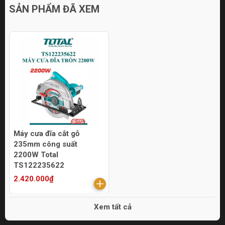
SẢN PHẨM ĐÃ XEM
Máy cưa đĩa cắt gỗ
235mm công suất
2200W Total
TS122235622
2.420.000₫
Xem tất cả