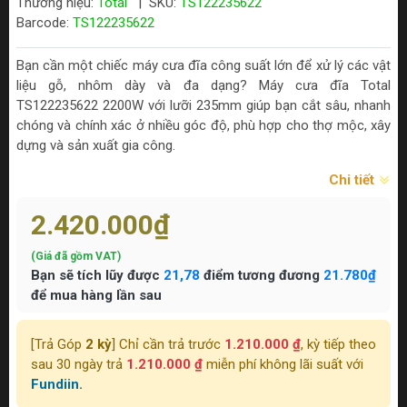
Thương hiệu:
Total
|
SKU:
TS122235622
Barcode:
TS122235622
Bạn cần một chiếc máy cưa đĩa công suất lớn để xử lý các vật
liệu gỗ, nhôm dày và đa dạng? Máy cưa đĩa Total
TS122235622 2200W với lưỡi 235mm giúp bạn cắt sâu, nhanh
chóng và chính xác ở nhiều góc độ, phù hợp cho thợ mộc, xây
dựng và sản xuất gia công.
Chi tiết
2.420.000₫
(Giá đã gồm VAT)
Bạn sẽ tích lũy được
21,78
điểm tương đương
21.780₫
để mua hàng lần sau
[Trả Góp
2 kỳ
] Chỉ cần trả trước
1.210.000 ₫
, kỳ tiếp theo
sau 30 ngày trả
1.210.000 ₫
miễn phí không lãi suất với
Fundiin.