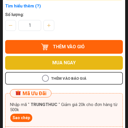
Tìm hiểu thêm (?)
Số lượng:
THÊM VÀO GIỎ
MUA NGAY
THÊM VÀO BÁO GIÁ
Mã Ưu Đãi
Nhập mã "
TRUNGTHUC
" Giảm giá 20k cho đơn hàng từ
500k
Sao chép