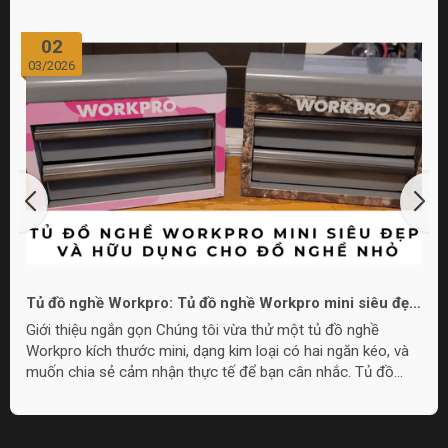
02
03/2026
Tủ đồ nghề Workpro: Tủ đồ nghề Workpro mini siêu đẹp
và hữu dụng cho đồ nghề nhỏ
Giới thiệu ngắn gọn Chúng tôi vừa thử một tủ đồ nghề
Workpro kích thước mini, dạng kim loại có hai ngăn kéo, và
muốn chia sẻ cảm nhận thực tế để bạn cân nhắc. Tủ đồ
nghề Workpro mini này phù hợp cho nhu cầu lưu trữ đồ
nghề nhỏ gọn, làm quà tặng, hoặc đặt trong góc làm việc khi
không cần tủ quá lớn. Overview: Thiết kế và cấu tạo Tủ có