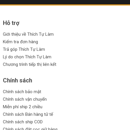
chất liệu kim loại, lớp sơn hoàn thiện đẹp mắt với lựa chọn
màu sắc, bao gồm họa tiết camo và pink camo. Thiết kế
gồm một nắp...
Hỗ trợ
Giới thiệu về Thích Tự Làm
Kiểm tra đơn hàng
Trả góp Thích Tự Làm
Lý do chọn Thích Tự Làm
Chương trình tiếp thị liên kết
Chính sách
Chính sách bảo mật
Chính sách vận chuyển
Miễn phí ship 2 chiều
Chính sách Bán hàng tử tế
Chính sách ship COD
Chính sách đặt cọc giữ hàng