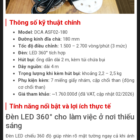
Thông số kỹ thuật chính
Model:
DCA ASF02-180
Đường kính đĩa chà:
180 mm
Tốc độ điều chỉnh:
1.500 – 2.700 vòng/phút (3 mức)
Đèn:
LED 360° tích hợp
Hút bụi:
ống dẫn dài 2 m, kèm túi chứa bụi
Dây nguồn:
dài 4 m
Trọng lượng khi kèm hút bụi:
khoảng 2,2 – 2,5 kg
Phụ kiện kèm:
7 miếng giấy nhám, cặp chổi than (động
cơ chổi than)
Giá tham khảo:
~1.760.000đ (đã VAT, cập nhật 02/2026)
Tính năng nổi bật và lợi ích thực tế
Đèn LED 360° cho làm việc ở nơi thiếu
sáng
Đèn LED chiếu 360 độ giúp nhìn rõ mặt tường ngay cả khi ánh