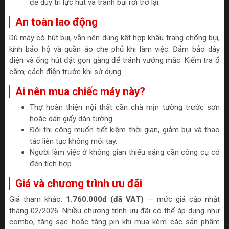
để duy trì lực hút và tránh bụi rơi trở lại.
An toàn lao động
Dù máy có hút bụi, vẫn nên dùng kết hợp khẩu trang chống bụi,
kính bảo hộ và quần áo che phủ khi làm việc. Đảm bảo dây
điện và ống hút đặt gọn gàng để tránh vướng mắc. Kiểm tra ổ
cắm, cách điện trước khi sử dụng.
Ai nên mua chiếc máy này?
Thợ hoàn thiện nội thất cần chà mịn tường trước sơn
hoặc dán giấy dán tường.
Đội thi công muốn tiết kiệm thời gian, giảm bụi và thao
tác liên tục không mỏi tay.
Người làm việc ở không gian thiếu sáng cần công cụ có
đèn tích hợp.
Giá và chương trình ưu đãi
Giá tham khảo:
1.760.000đ (đã VAT)
— mức giá cập nhật
tháng 02/2026. Nhiều chương trình ưu đãi có thể áp dụng như
combo, tặng sạc hoặc tặng pin khi mua kèm các sản phẩm