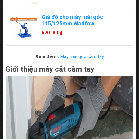
Giá đỡ cho máy mài góc
115/125mm Wadfow
WASC1525
570.000₫
Xem thêm:
Máy mài góc cầm tay
Giới thiệu máy cắt cầm tay