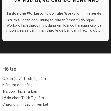
Tủ đồ nghề Workpro: Tủ đồ nghề Workpro mini siêu đẹp
và hữu dụng cho đồ nghề nhỏ
Giới thiệu ngắn gọn Chúng tôi vừa thử một tủ đồ nghề
Workpro kích thước mini, dạng kim loại có hai ngăn kéo, và
muốn chia sẻ cảm nhận thực tế để bạn cân nhắc. Tủ đồ
nghề Workpro mini này phù hợp cho nhu cầu lưu trữ đồ
nghề nhỏ gọn, làm quà tặng, hoặc đặt trong góc làm việc khi
không cần tủ quá lớn. Overview: Thiết kế và cấu tạo Tủ có
chất liệu kim loại, lớp sơn hoàn thiện đẹp mắt với lựa chọn
màu sắc, bao gồm họa tiết camo và pink camo. Thiết kế
gồm một nắp...
Hỗ trợ
Giới thiệu về Thích Tự Làm
Kiểm tra đơn hàng
Trả góp Thích Tự Làm
Lý do chọn Thích Tự Làm
Chương trình tiếp thị liên kết