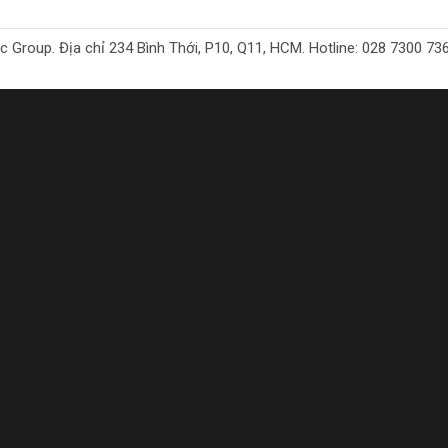
iều lĩnh vực, từ việc cung cấp nước sinh hoạt cho các hộ gia đình 
oup. Địa chỉ 234 Bình Thới, P10, Q11, HCM. Hotline: 028 7300 7368. 
 làm mát công nghiệp.
n, và tính kinh tế, máy bơm nước thương hiệu DCA xứng đáng là lựa c
t sản phẩm từ thương hiệu uy tín như DCA không chỉ đảm bảo chất 
à còn là người bạn đồng hành đáng tin cậy trong mọi hoạt động c
 bơm nước
tại
Thích Tự Làm
: