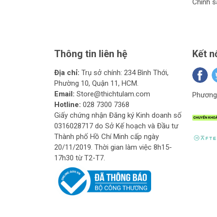
Chính s
Giới Thiệu Máy Bơm Nướ
Máy bơm nước là một trong những thiết bị không 
Thông tin liên hệ
Kết n
thương hiệu máy bơm nước có mặt trên thị trường
Địa chỉ:
Trụ sở chính: 234 Bình Thới,
Lịch Sử và Phát Triển
Phường 10, Quận 11, HCM.
DCA là một thương hiệu nổi tiếng với các sản phẩ
Email:
Store@thichtulam.com
Phương 
cung cấp các sản phẩm chất lượng cao, đáp ứng
Hotline:
028 7300 7368
Giấy chứng nhận Đăng ký Kinh doanh số
Đặc Điểm Nổi Bật Của Máy 
0316028717 do Sở Kế hoạch và Đầu tư
Thành phố Hồ Chí Minh cấp ngày
Hiệu Suất Cao
: Máy bơm nước DCA được th
20/11/2019. Thời gian làm việc 8h15-
dụng yêu cầu lưu lượng nước lớn.
17h30 từ T2-T7.
Độ Bền Vượt Trội
: Sản phẩm của DCA thườ
môi trường khác nhau.
Tiết Kiệm Năng Lượng
: Một trong những 
Dễ Sử Dụng và Bảo Trì
: Các sản phẩm của