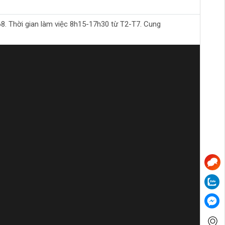
đến việc phục vụ các hoạt động tưới tiêu trong
Thời gian làm việc 8h15-17h30 từ T2-T7. Cung
họn hàng đầu cho người tiêu dùng khi tìm kiếm
lượng mà còn mang lại sự an tâm cho người sử
ần đến nước.