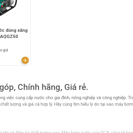
ớc dùng xăng
 AQGZ50
o giá
óp, Chính hãng, Giá rẻ.
rong việc cung cấp nước cho gia đình, nông nghiệp và công nghiệp. 
 chất lượng và giá cả hợp lý. Hãy cùng tìm hiểu lý do tại sao máy 
ơ khí và điện tử chất lượng cao. Máy bơm nước của DCA cũng không n