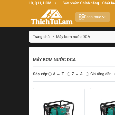
34 Bình Thới, P10, Q11, HCM
Sản phẩm
Chính hãng - Chất lượn
Danh mục
Trang chủ
/
Máy bơm nước DCA
MÁY BƠM NƯỚC DCA
Sắp xếp:
A → Z
Z → A
Giá tăng dần