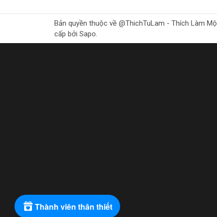
Ứng Dụng Thực Tiễn
Máy bơm nước DCA được sử dụng rộng rãi trong nh
Bản quyền thuộc về @ThichTuLam - Thích Làm Mộc Gr
nông nghiệp và cung cấp nước cho các hệ thống
cấp bởi Sapo.
Kết Luận
Với những ưu điểm vượt trội về hiệu suất, độ bề
một giải pháp bơm nước hiệu quả. Việc chọn mộ
dụng.
Máy bơm nước DCA không chỉ là một sản phẩm, m
Các thương hiệu của
Máy
Máy bơm nước Ingco
Máy bơm nước DCA
Thành viên thân thiết
Máy bơm nước Total
Máy bơm nước Akko Star