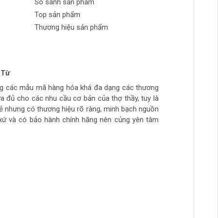
So sánh sản phẩm
Top sản phẩm
Thương hiệu sản phẩm
 nông nghiệp và công nghiệp. Trong số nhiều
 Từ
n Phong
 tran huynh
yễn
ng các mẫu mã hàng hóa khá đa dạng các thương
ch tự làm hàng chất lượng giá sinh viên, thich hợp
ừa túi tiền, số lượng hàng ít, thường phải đợi đặt
ế kỉ 20, DCA đã xây dựng được uy tín trong việc
ừa đủ cho các nhu cầu cơ bản của thợ thầy, tuy là
ẻ
hầy đi làm hằng ngày.. còn cao cấp ghé>>>>>>>>
rẻ nhưng có thương hiệu rõ ràng, minh bạch nguồn
àm mộc >>>>>>>>
xứ và có bảo hành chính hãng nên củng yên tâm
quả. Điều này rất quan trọng đối với các ứng
hả năng chống chịu tốt trong nhiều điều kiện
úp giảm chi phí vận hành cho người sử dụng.
 người dùng tiết kiệm thời gian và công sức.