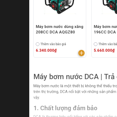
Máy bơm nước dùng xăng
Máy bơm nư
208CC DCA AQGZ80
196CC DCA
Thêm vào báo giá
Thêm vào bá
6.340.000₫
5.660.000₫
Máy bơm nước DCA | Trả g
Máy bơm nước là một thiết bị không thể thiếu t
trên thị trường, DCA nổi bật với những sản phẩm
vậy.
1. Chất lượng đảm bảo
DCA là thương hiệu nổi tiếng với các sản phẩm c