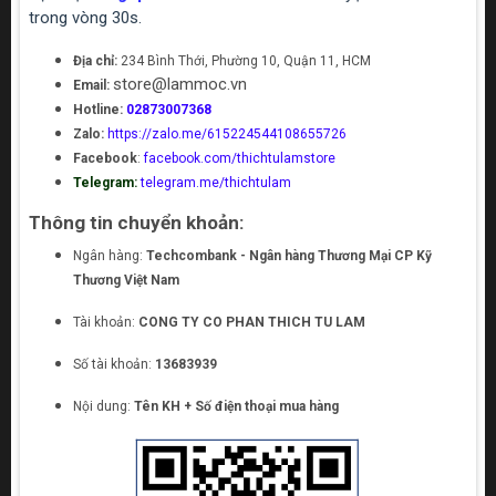
trong vòng 30s.
Địa chỉ:
234 Bình Thới, Phường 10, Quận 11, HCM
store@lammoc.vn
Email:
Hotline:
02873007368
Zalo:
https://zalo.me/615224544108655726
Facebook
:
facebook.com/thichtulamstore
Telegram:
telegram.me/thichtulam
Thông tin chuyển khoản:
Ngân hàng:
Techcombank - Ngân hàng Thương Mại CP Kỹ
Thương Việt Nam
Tài khoản:
CONG TY CO PHAN THICH TU LAM
Số tài khoản:
13683939
Nội dung:
Tên KH + Số điện thoại mua hàng