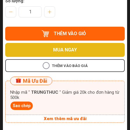
Số lượng:
THÊM VÀO GIỎ
MUA NGAY
THÊM VÀO BÁO GIÁ
Mã Ưu Đãi
Nhập mã "
TRUNGTHUC
" Giảm giá 20k cho đơn hàng từ
500k
Sao chép
Xem thêm mã ưu đãi