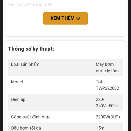
khô ráo và thoáng mát.
XEM THÊM
Thông số kỹ thuật:
Loại sản phẩm
Máy bơm
nước ly tâm
Model
Total
TWP222002
Điện áp
220-
240V~50Hz
Công suất định mức
2200W(3HP)
Đầu bơm tối đa
15m