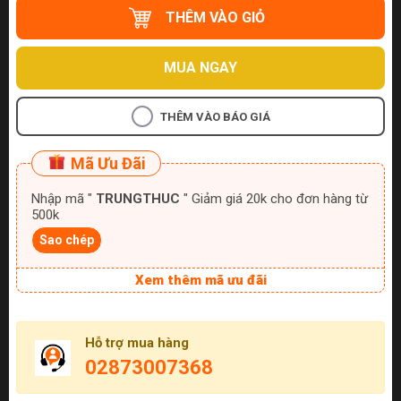
THÊM VÀO GIỎ
MUA NGAY
THÊM VÀO BÁO GIÁ
Mã Ưu Đãi
Nhập mã "
TRUNGTHUC
" Giảm giá 20k cho đơn hàng từ
500k
Sao chép
Xem thêm mã ưu đãi
Hỗ trợ mua hàng
02873007368