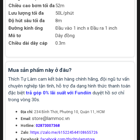
Chiều cao bơm tối đa
52m
Lưu lượng tối đa
50L/phút
Độ hút sâu tối đa
8m
Đường kính ống
Đầu vào 1 inch x Đầu ra 1 inch
Mô tơ
Dây đồng
Chiều dài dây cáp
0.3m
Mua sản phẩm này ở đâu?
Thích Tự Làm cam kết bán hàng chính hãng, đội ngũ tư vấn
chuyên nghiệp tận tình, hỗ trợ đa dạng hình thức thanh toán
đặc biệt
trả góp 0% lãi suất với Fundiin
duyệt hồ sơ chỉ
trong vòng 30s.
Địa chỉ:
234 Bình Thới, Phường 10, Quận 11, HCM
store@lammoc.vn
Email:
Hotline:
02873007368
Zalo:
https://zalo.me/615224544108655726
Facebook
:
facebook.com/thichtulamstore