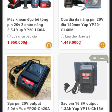
Máy khoan đục bê tông
Cưa đĩa đa năng pin 20V
pin 20v 2 chức năng
đĩa 140mm Yup YP20-
3.5J Yup YP20-H30A
C140M
Lựa chọn báo giá
Lựa chọn báo giá
1.950.000₫
1.449.000₫
Hết hàng
Sạc pin 20V output
Sạc pin 16.8V output
2.0Ah Yup YP20-Ch20A
1.3Ah Yup YP16-Ch13A