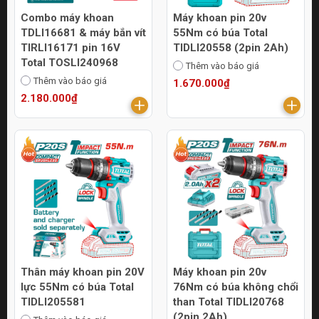
Combo máy khoan
Máy khoan pin 20v
TDLI16681 & máy bắn vít
55Nm có búa Total
TIRLI16171 pin 16V
TIDLI20558 (2pin 2Ah)
Total TOSLI240968
Thêm vào báo giá
Thêm vào báo giá
1.670.000₫
2.180.000₫
Thân máy khoan pin 20V
Máy khoan pin 20v
lực 55Nm có búa Total
76Nm có búa không chổi
TIDLI205581
than Total TIDLI20768
(2pin 2Ah)