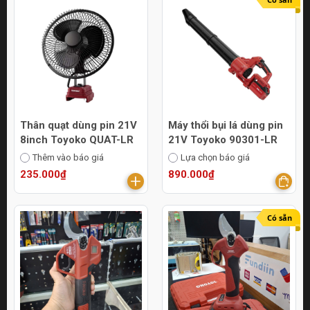
Thân quạt dùng pin 21V
Máy thổi bụi lá dùng pin
8inch Toyoko QUAT-LR
21V Toyoko 90301-LR
Thêm vào báo giá
Lựa chọn báo giá
235.000₫
890.000₫
Có sẵn