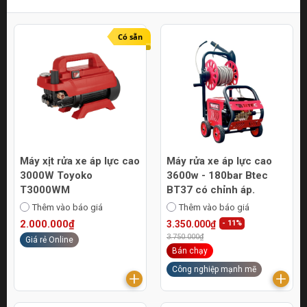
Có sẵn
Máy xịt rửa xe áp lực cao
Máy rửa xe áp lực cao
3000W Toyoko
3600w - 180bar Btec
T3000WM
BT37 có chỉnh áp.
Thêm vào báo giá
Thêm vào báo giá
2.000.000₫
3.350.000₫
- 11%
3.750.000₫
Giá rẻ Online
Bán chạy
Công nghiệp mạnh mẽ