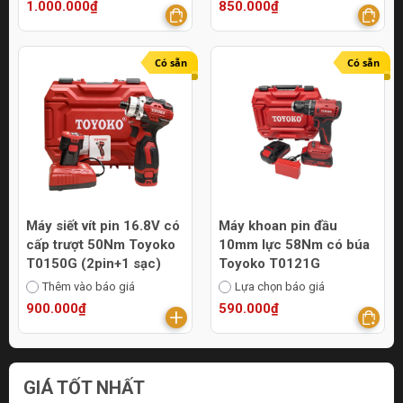
1.000.000₫
850.000₫
Có sẵn
Có sẵn
Máy siết vít pin 16.8V có
Máy khoan pin đầu
cấp trượt 50Nm Toyoko
10mm lực 58Nm có búa
T0150G (2pin+1 sạc)
Toyoko T0121G
Thêm vào báo giá
Lựa chọn báo giá
900.000₫
590.000₫
GIÁ TỐT NHẤT