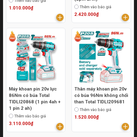
Thêm vào báo giá
Thêm vào báo giá
1.010.000₫
2.420.000₫
Máy khoan pin 20v lực
Thân máy khoan pin 20v
86Nm có búa Total
có búa 96Nm không chổi
TIDLI20868 (1 pin 4ah +
than Total TIDLI209681
1 pin 2 ah)
Thêm vào báo giá
Thêm vào báo giá
1.520.000₫
3.110.000₫