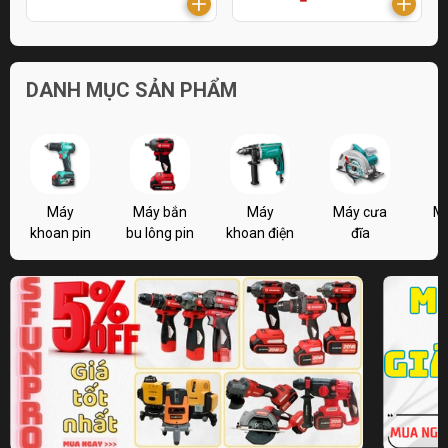
DANH MỤC SẢN PHẨM
Máy
Máy bắn
Máy
Máy cưa
M
khoan pin
bu lông pin
khoan điện
đĩa