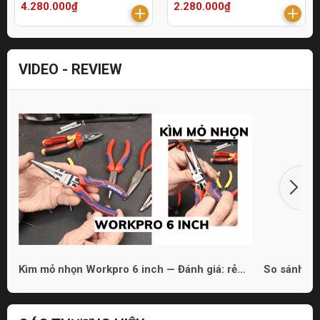
4.280.000₫
2.280.000₫
VIDEO - REVIEW
Kìm mỏ nhọn Workpro 6 inch — Đánh giá: rẻ
So sánh 3 
nhưng dùng được
phù hợp ch