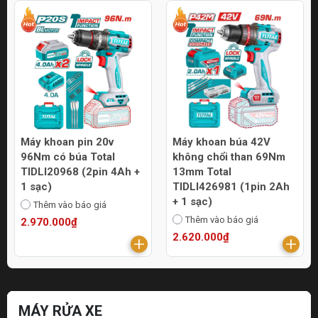
Máy khoan pin 20v
Máy khoan búa 42V
96Nm có búa Total
không chổi than 69Nm
TIDLI20968 (2pin 4Ah +
13mm Total
1 sạc)
TIDLI426981 (1pin 2Ah
+ 1 sạc)
Thêm vào báo giá
Thêm vào báo giá
2.970.000₫
2.620.000₫
MÁY RỬA XE