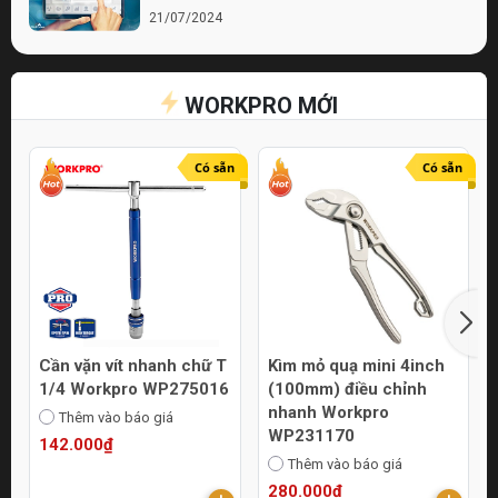
21/07/2024
Bí quyết chọn lựa cửa hàng điện nước chất
lượng
WORKPRO MỚI
21/07/2024
Top 10 Mẹo Chọn Mua Máy Móc Uy Tín
Online
Có sẵn
Có sẵn
21/07/2024
Cần vặn vít nhanh chữ T
Kìm mỏ quạ mini 4inch
1/4 Workpro WP275016
(100mm) điều chỉnh
nhanh Workpro
Thêm vào báo giá
WP231170
142.000₫
Thêm vào báo giá
280.000₫