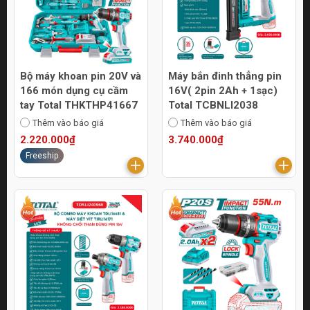
Bộ máy khoan pin 20V và
Máy bắn đinh thẳng pin
166 món dụng cụ cầm
16V( 2pin 2Ah + 1sạc)
tay Total THKTHP41667
Total TCBNLI2038
Thêm vào báo giá
Thêm vào báo giá
2.220.000₫
3.740.000₫
Freeship