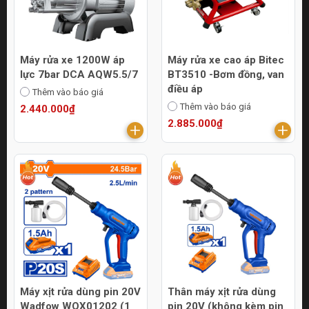
Máy rửa xe 1200W áp
Máy rửa xe cao áp Bitec
lực 7bar DCA AQW5.5/7
BT3510 -Bơm đồng, van
điều áp
Thêm vào báo giá
Thêm vào báo giá
2.440.000₫
2.885.000₫
Máy xịt rửa dùng pin 20V
Thân máy xịt rửa dùng
Wadfow WQX01202 (1
pin 20V (không kèm pin