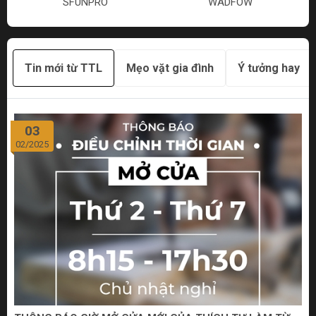
SFUNPRO
WADFOW
Tin mới từ TTL
Mẹo vặt gia đình
Ý tưởng hay
03
02/2025