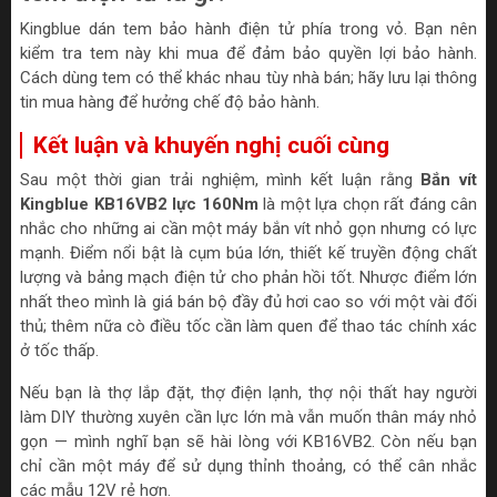
Kingblue dán tem bảo hành điện tử phía trong vỏ. Bạn nên
kiểm tra tem này khi mua để đảm bảo quyền lợi bảo hành.
Cách dùng tem có thể khác nhau tùy nhà bán; hãy lưu lại thông
tin mua hàng để hưởng chế độ bảo hành.
Kết luận và khuyến nghị cuối cùng
Sau một thời gian trải nghiệm, mình kết luận rằng
Bắn vít
Kingblue KB16VB2 lực 160Nm
là một lựa chọn rất đáng cân
nhắc cho những ai cần một máy bắn vít nhỏ gọn nhưng có lực
mạnh. Điểm nổi bật là cụm búa lớn, thiết kế truyền động chất
lượng và bảng mạch điện tử cho phản hồi tốt. Nhược điểm lớn
nhất theo mình là giá bán bộ đầy đủ hơi cao so với một vài đối
thủ; thêm nữa cò điều tốc cần làm quen để thao tác chính xác
ở tốc thấp.
Nếu bạn là thợ lắp đặt, thợ điện lạnh, thợ nội thất hay người
làm DIY thường xuyên cần lực lớn mà vẫn muốn thân máy nhỏ
gọn — mình nghĩ bạn sẽ hài lòng với KB16VB2. Còn nếu bạn
chỉ cần một máy để sử dụng thỉnh thoảng, có thể cân nhắc
các mẫu 12V rẻ hơn.