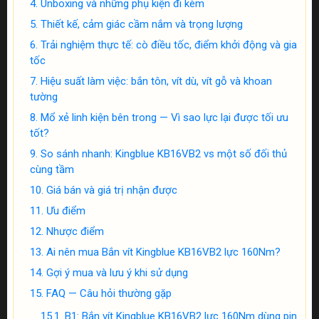
Unboxing và những phụ kiện đi kèm
Thiết kế, cảm giác cầm nắm và trọng lượng
Trải nghiệm thực tế: cò điều tốc, điểm khởi động và gia
tốc
Hiệu suất làm việc: bắn tôn, vít dù, vít gỗ và khoan
tường
Mổ xẻ linh kiện bên trong — Vì sao lực lại được tối ưu
tốt?
So sánh nhanh: Kingblue KB16VB2 vs một số đối thủ
cùng tầm
Giá bán và giá trị nhận được
Ưu điểm
Nhược điểm
Ai nên mua Bắn vít Kingblue KB16VB2 lực 160Nm?
Gợi ý mua và lưu ý khi sử dụng
FAQ — Câu hỏi thường gặp
B1: Bắn vít Kingblue KB16VB2 lực 160Nm dùng pin