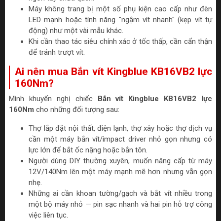
Máy không trang bị một số phụ kiện cao cấp như đèn
LED mạnh hoặc tính năng "ngậm vít nhanh" (kẹp vít tự
động) như một vài mẫu khác.
Khi cần thao tác siêu chính xác ở tốc thấp, cần cẩn thận
để tránh trượt vít.
Ai nên mua Bắn vít Kingblue KB16VB2 lực
160Nm?
Mình khuyến nghị chiếc
Bắn vít Kingblue KB16VB2 lực
160Nm
cho những đối tượng sau:
Thợ lắp đặt nội thất, điện lạnh, thợ xây hoặc thợ dịch vụ
cần một máy bắn vít/impact driver nhỏ gọn nhưng có
lực lớn để bắt ốc nặng hoặc bắn tôn.
Người dùng DIY thường xuyên, muốn nâng cấp từ máy
12V/140Nm lên một máy mạnh mẽ hơn nhưng vẫn gọn
nhẹ.
Những ai cần khoan tường/gạch và bắt vít nhiều trong
một bộ máy nhỏ — pin sạc nhanh và hai pin hỗ trợ công
việc liên tục.