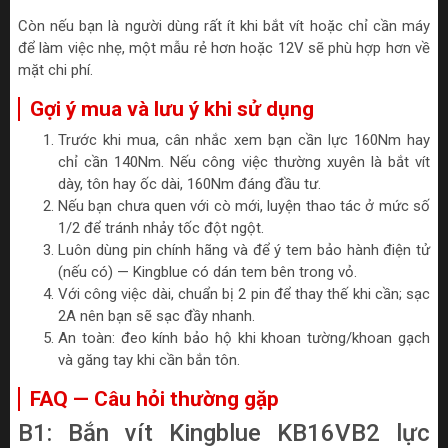
Còn nếu bạn là người dùng rất ít khi bắt vít hoặc chỉ cần máy
để làm việc nhẹ, một mẫu rẻ hơn hoặc 12V sẽ phù hợp hơn về
mặt chi phí.
Gợi ý mua và lưu ý khi sử dụng
Trước khi mua, cân nhắc xem bạn cần lực 160Nm hay
chỉ cần 140Nm. Nếu công việc thường xuyên là bắt vít
dày, tôn hay ốc dài, 160Nm đáng đầu tư.
Nếu bạn chưa quen với cò mới, luyện thao tác ở mức số
1/2 để tránh nhảy tốc đột ngột.
Luôn dùng pin chính hãng và để ý tem bảo hành điện tử
(nếu có) — Kingblue có dán tem bên trong vỏ.
Với công việc dài, chuẩn bị 2 pin để thay thế khi cần; sạc
2A nên bạn sẽ sạc đầy nhanh.
An toàn: đeo kính bảo hộ khi khoan tường/khoan gạch
và găng tay khi cần bắn tôn.
FAQ — Câu hỏi thường gặp
B1: Bắn vít Kingblue KB16VB2 lực