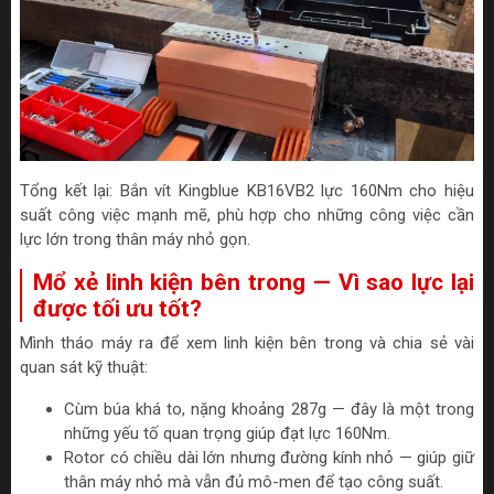
Tổng kết lại: Bắn vít Kingblue KB16VB2 lực 160Nm cho hiệu
suất công việc mạnh mẽ, phù hợp cho những công việc cần
lực lớn trong thân máy nhỏ gọn.
Mổ xẻ linh kiện bên trong — Vì sao lực lại
được tối ưu tốt?
Mình tháo máy ra để xem linh kiện bên trong và chia sẻ vài
quan sát kỹ thuật:
Cùm búa khá to, nặng khoảng 287g — đây là một trong
những yếu tố quan trọng giúp đạt lực 160Nm.
Rotor có chiều dài lớn nhưng đường kính nhỏ — giúp giữ
thân máy nhỏ mà vẫn đủ mô-men để tạo công suất.