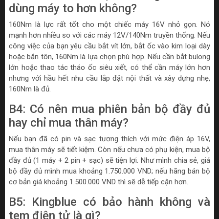
dùng máy to hơn không?
160Nm là lực rất tốt cho một chiếc máy 16V nhỏ gọn. Nó
mạnh hơn nhiều so với các máy 12V/140Nm truyền thống. Nếu
công việc của bạn yêu cầu bắt vít lớn, bắt ốc vào kim loại dày
hoặc bắn tôn, 160Nm là lựa chọn phù hợp. Nếu cần bắt bulong
lớn hoặc thao tác tháo ốc siêu xiết, có thể cần máy lớn hơn
nhưng với hầu hết nhu cầu lắp đặt nội thất và xây dựng nhẹ,
160Nm là đủ.
B4: Có nên mua phiên bản bộ đầy đủ
hay chỉ mua thân máy?
Nếu bạn đã có pin và sạc tương thích với mức điện áp 16V,
mua thân máy sẽ tiết kiệm. Còn nếu chưa có phụ kiện, mua bộ
đầy đủ (1 máy + 2 pin + sạc) sẽ tiện lợi. Như mình chia sẻ, giá
bộ đầy đủ mình mua khoảng 1.750.000 VND; nếu hãng bán bộ
cơ bản giá khoảng 1.500.000 VND thì sẽ dễ tiếp cận hơn.
B5: Kingblue có bảo hành không và
tem điện tử là gì?