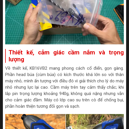
Thiết kế, cảm giác cầm nắm và trọng
lượng
Về thiết kế, KB16VB2 mang phong cách cổ điển, gọn gàng.
Phần head búa (cùm búa) có kích thước khá lớn so với thân
máy nhỏ; mình ấn tượng với điều đó vì giải thích cho lý do máy
nhỏ nhưng lực lại cao. Cầm máy trên tay cảm thấy chắc; khi
lắp pin trọng lượng khoảng 940g, không quá nặng nhưng vẫn
cho cảm giác đầm. Máy có lớp cao su trên cò để chống bụi,
phần hoàn thiện tương đối gọn và sạch.