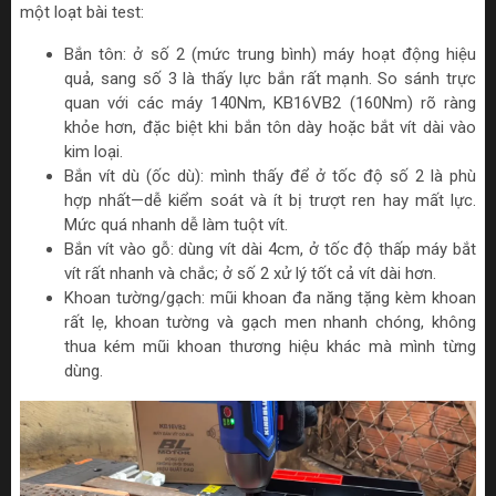
một loạt bài test:
Bắn tôn: ở số 2 (mức trung bình) máy hoạt động hiệu
quả, sang số 3 là thấy lực bắn rất mạnh. So sánh trực
quan với các máy 140Nm, KB16VB2 (160Nm) rõ ràng
khỏe hơn, đặc biệt khi bắn tôn dày hoặc bắt vít dài vào
kim loại.
Bắn vít dù (ốc dù): mình thấy để ở tốc độ số 2 là phù
hợp nhất—dễ kiểm soát và ít bị trượt ren hay mất lực.
Mức quá nhanh dễ làm tuột vít.
Bắn vít vào gỗ: dùng vít dài 4cm, ở tốc độ thấp máy bắt
vít rất nhanh và chắc; ở số 2 xử lý tốt cả vít dài hơn.
Khoan tường/gạch: mũi khoan đa năng tặng kèm khoan
rất lẹ, khoan tường và gạch men nhanh chóng, không
thua kém mũi khoan thương hiệu khác mà mình từng
dùng.