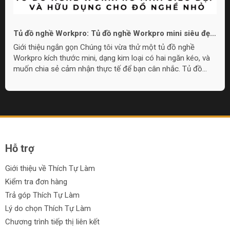
Tủ đồ nghề Workpro: Tủ đồ nghề Workpro mini siêu đẹp
và hữu dụng cho đồ nghề nhỏ
Giới thiệu ngắn gọn Chúng tôi vừa thử một tủ đồ nghề
Workpro kích thước mini, dạng kim loại có hai ngăn kéo, và
muốn chia sẻ cảm nhận thực tế để bạn cân nhắc. Tủ đồ
nghề Workpro mini này phù hợp cho nhu cầu lưu trữ đồ
nghề nhỏ gọn, làm quà tặng, hoặc đặt trong góc làm việc khi
không cần tủ quá lớn. Overview: Thiết kế và cấu tạo Tủ có
chất liệu kim loại, lớp sơn hoàn thiện đẹp mắt với lựa chọn
màu sắc, bao gồm họa tiết camo và pink camo. Thiết kế
gồm một nắp...
Hỗ trợ
Giới thiệu về Thích Tự Làm
Kiểm tra đơn hàng
Trả góp Thích Tự Làm
Lý do chọn Thích Tự Làm
Chương trình tiếp thị liên kết