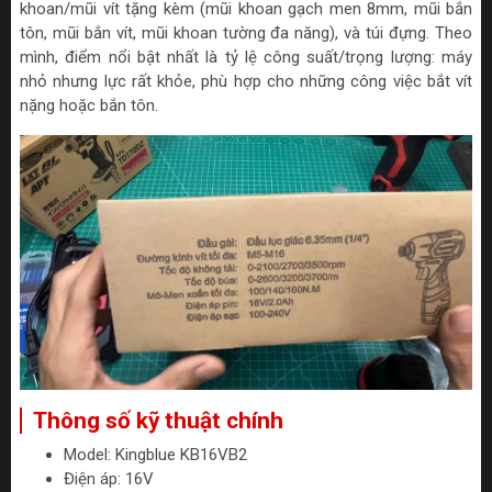
khoan/mũi vít tặng kèm (mũi khoan gạch men 8mm, mũi bắn
tôn, mũi bắn vít, mũi khoan tường đa năng), và túi đựng. Theo
mình, điểm nổi bật nhất là tỷ lệ công suất/trọng lượng: máy
nhỏ nhưng lực rất khỏe, phù hợp cho những công việc bắt vít
nặng hoặc bắn tôn.
Thông số kỹ thuật chính
Model: Kingblue KB16VB2
Điện áp: 16V