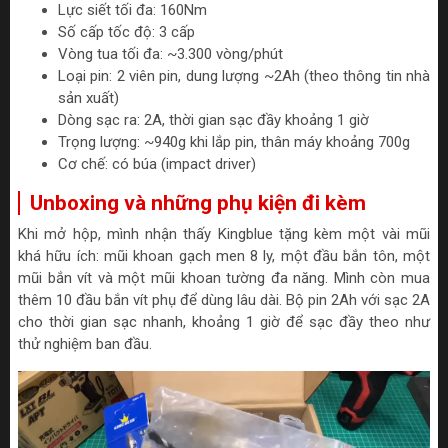
Lực siết tối đa: 160Nm
Số cấp tốc độ: 3 cấp
Vòng tua tối đa: ~3.300 vòng/phút
Loại pin: 2 viên pin, dung lượng ~2Ah (theo thông tin nhà
sản xuất)
Dòng sạc ra: 2A, thời gian sạc đầy khoảng 1 giờ
Trọng lượng: ~940g khi lắp pin, thân máy khoảng 700g
Cơ chế: có búa (impact driver)
Unboxing và những phụ kiện đi kèm
Khi mở hộp, mình nhận thấy Kingblue tặng kèm một vài mũi
khá hữu ích: mũi khoan gạch men 8 ly, một đầu bắn tôn, một
mũi bắn vít và một mũi khoan tường đa năng. Mình còn mua
thêm 10 đầu bắn vít phụ để dùng lâu dài. Bộ pin 2Ah với sạc 2A
cho thời gian sạc nhanh, khoảng 1 giờ để sạc đầy theo như
thử nghiệm ban đầu.