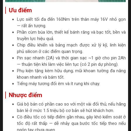
Ưu điểm
Lực siết tối đa đến 160Nm trên thân máy 16V nhỏ gọn
— rất ấn tượng.
Phần cùm búa lớn, thiết kế bánh răng và bạc tốt, bền và
truyền lực hiệu quả.
Chip điều khiển và bảng mạch được xử lý kỹ, linh kiện
phủ silicon ở các điểm quan trọng.
Pin sạc nhanh (2A) và thời gian sạc ~1 giờ cho pin 2Ah
— thuận tiện khi làm việc liên tục (có 2 pin dự phòng).
Phụ kiện tặng kèm hữu dụng; mũi khoan tường đa năng
khoan nhanh và bám tốt.
Tiếng máy tương đối êm và ít rung khi chạy.
Nhược điểm
Giá bộ bán có phần cao so với một vài đối thủ; nếu hãng
bán lẻ ở mức 1.5 triệu bộ cơ bản sẽ hút khách hơn.
Cò điều tốc có tiếp điểm gần nhau, gây khó kiểm soát ở
tốc độ rất thấp — dễ nhảy qua bước tốc tiếp theo nếu
ngón tay chưa quen.