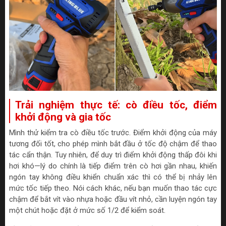
Trải nghiệm thực tế: cò điều tốc, điểm
khởi động và gia tốc
Mình thử kiểm tra cò điều tốc trước. Điểm khởi động của máy
tương đối tốt, cho phép mình bắt đầu ở tốc độ chậm để thao
tác cẩn thận. Tuy nhiên, để duy trì điểm khởi động thấp đôi khi
hơi khó—lý do chính là tiếp điểm trên cò hơi gần nhau, khiến
ngón tay không điều khiển chuẩn xác thì có thể bị nhảy lên
mức tốc tiếp theo. Nói cách khác, nếu bạn muốn thao tác cực
chậm để bắt vít vào nhựa hoặc đầu vít nhỏ, cần luyện ngón tay
một chút hoặc đặt ở mức số 1/2 để kiểm soát.