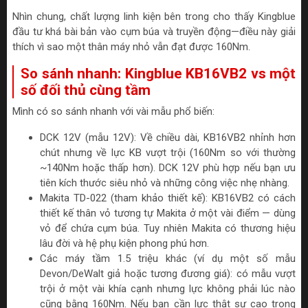
Nhìn chung, chất lượng linh kiện bên trong cho thấy Kingblue
đầu tư khá bài bản vào cụm búa và truyền động—điều này giải
thích vì sao một thân máy nhỏ vẫn đạt được 160Nm.
So sánh nhanh: Kingblue KB16VB2 vs một
số đối thủ cùng tầm
Mình có so sánh nhanh với vài mẫu phổ biến:
DCK 12V (mẫu 12V): Về chiều dài, KB16VB2 nhỉnh hơn
chút nhưng về lực KB vượt trội (160Nm so với thường
~140Nm hoặc thấp hơn). DCK 12V phù hợp nếu bạn ưu
tiên kích thước siêu nhỏ và những công việc nhẹ nhàng.
Makita TD-022 (tham khảo thiết kế): KB16VB2 có cách
thiết kế thân vỏ tương tự Makita ở một vài điểm — dùng
vỏ để chứa cụm búa. Tuy nhiên Makita có thương hiệu
lâu đời và hệ phụ kiện phong phú hơn.
Các máy tầm 1.5 triệu khác (ví dụ một số mẫu
Devon/DeWalt giả hoặc tương đương giá): có mẫu vượt
trội ở một vài khía cạnh nhưng lực không phải lúc nào
cũng bằng 160Nm. Nếu bạn cần lực thật sự cao trong