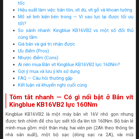
tốc
Hiệu suất làm việc: bắn tôn, vít dù, vít gỗ và khoan tường
Mổ xẻ linh kiện bên trong — Vì sao lực lại được tối ưu
tốt?
So sánh nhanh: Kingblue KB16VB2 vs một số đối thủ
cùng tầm
Giá bán và giá trị nhận được
Ưu điểm (Pros)
Nhược điểm (Cons)
Ai nên mua Bắn vít Kingblue KB16VB2 lực 160Nm?
Gợi ý mua và lưu ý khi sử dụng
FAQ — Câu hỏi thường gặp
Kết luận và khuyến nghị cuối cùng
Tóm tắt nhanh — Có gì nổi bật ở Bắn vít
Kingblue KB16VB2 lực 160Nm
Kingblue KB16VB2 là một máy bắn vít 16V nhỏ gọn nhưng
được tinh chỉnh để cho lực siết tối đa lên tới 160Nm. Bộ bán lẻ
mình mua gồm: một thân máy, hai viên pin (2Ah theo thông tin
nhà sản xuất), một bộ sạc (dòng sạc ra 2A), vài mũi