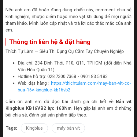
Nếu anh em đã hoặc đang dùng chiếc này, comment chia sẻ
kinh nghiệm, nhược điểm hoặc mẹo vặt khi dùng để mọi người
tham khảo. Mình luôn cập nhật và trả lời các thắc mắc của anh
em.
Thông tin liên hệ & đặt hàng
Thích Tự Làm — Siêu Thị Dụng Cụ Cầm Tay Chuyên Nghiệp
Địa chỉ: 234 Bình Thới, P10, Q11, TPHCM (đối diện Nhà
Văn Hóa Quận 11).
Hotline hỗ trợ: 028.7300.7368 - 0901.83.54.83
Web đặt hàng :
https://thichtulam.com/may-ban-vit-co-
bua-16v-kingblue-kb16vb2
Cảm ơn anh em đã đọc bài đánh giá chi tiết về
Bắn vít
Kingblue KB16VB2 lực 160Nm
. Hẹn gặp lại anh em ở những
bài chia sẻ, đánh giá sản phẩm tiếp theo.
Tags:
Kingblue
máy bắn vít