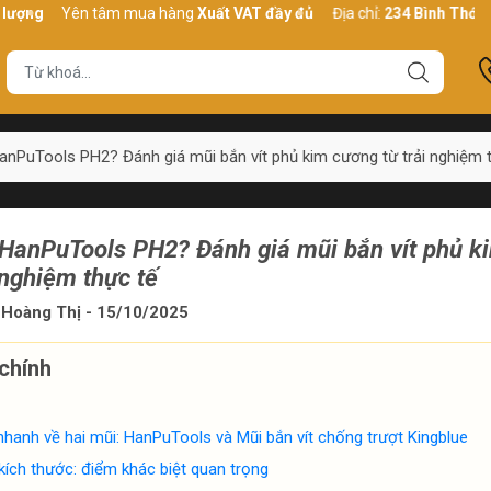
Yên tâm mua hàng
Xuất VAT đầy đủ
Địa chỉ:
234 Bình Thới, P10, Q1
anPuTools PH2? Đánh giá mũi bắn vít phủ kim cương từ trải nghiệm 
 HanPuTools PH2? Đánh giá mũi bắn vít phủ k
 nghiệm thực tế
Hoàng Thị - 15/10/2025
chính
hanh về hai mũi: HanPuTools và Mũi bắn vít chống trượt Kingblue
 kích thước: điểm khác biệt quan trọng