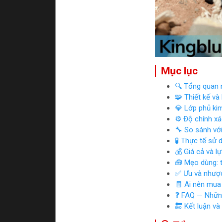
Mục lục
🔍 Tổng quan n
🧩 Thiết kế và
💎 Lớp phủ ki
⚙️ Độ chính xá
🔧 So sánh với
🧪 Thực tế sử d
💰 Giá cả và 
🧰 Mẹo dùng: t
✅ Ưu và nhược
🧾 Ai nên mua 
❓ FAQ — Những
🔚 Kết luận và