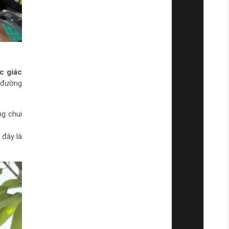
ục giác
 đường
ng chui
 đây là