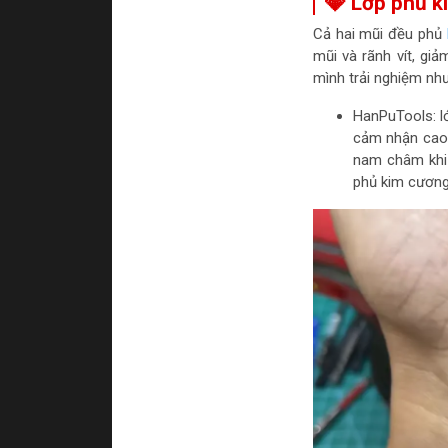
💎 Lớp phủ k
Cả hai mũi đều phủ
mũi và rãnh vít, giả
mình trải nghiệm như
HanPuTools: l
cảm nhận cao h
nam châm khi 
phủ kim cương