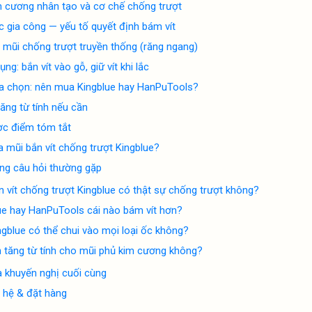
m cương nhân tạo và cơ chế chống trượt
c gia công — yếu tố quyết định bám vít
 mũi chống trượt truyền thống (răng ngang)
ụng: bắn vít vào gỗ, giữ vít khi lắc
lựa chọn: nên mua Kingblue hay HanPuTools?
ăng từ tính nếu cần
c điểm tóm tắt
 mũi bắn vít chống trượt Kingblue?
g câu hỏi thường gặp
n vít chống trượt Kingblue có thật sự chống trượt không?
ue hay HanPuTools cái nào bám vít hơn?
ngblue có thể chui vào mọi loại ốc không?
 tăng từ tính cho mũi phủ kim cương không?
à khuyến nghị cuối cùng
n hệ & đặt hàng