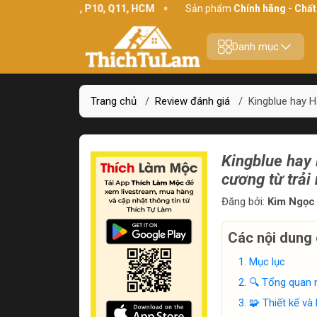
ình Thới, P10, Q11, HCM
Sản phẩm
Chính hãng - Chất lượng
Danh mục
Trang chủ
/
Review đánh giá
/
Kingblue hay H
Kingblue hay
cương từ trải
Đăng bởi:
Kim Ngọc 
Các nội dung 
Mục lục
🔍 Tổng quan n
🧩 Thiết kế và