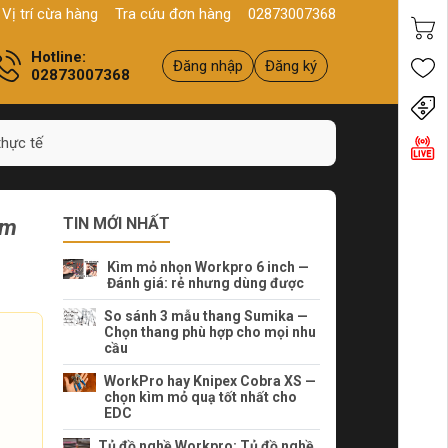
1, HCM
Sản phẩm
Chính hãng - Chất lượng
Yên tâm mua hàng
Vị trí cừa hàng
Tra cứu đơn hàng
02873007368
Hotline:
Đăng nhập
Đăng ký
02873007368
Tiến
thực tế
im
TIN MỚI NHẤT
Kìm mỏ nhọn Workpro 6 inch —
Đánh giá: rẻ nhưng dùng được
So sánh 3 mẫu thang Sumika —
Chọn thang phù hợp cho mọi nhu
cầu
WorkPro hay Knipex Cobra XS —
chọn kìm mỏ quạ tốt nhất cho
EDC
Tủ đồ nghề Workpro: Tủ đồ nghề