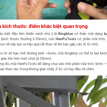
à kích thước: điểm khác biệt quan trọng
c biệt đầu tiên khiến mình chú ý là
Kingblue
có thân mũi dạng
l
i (kích thước thường 6.35mm), còn
HanPuTools
có phần mũi tròn,
c tế này tạo ra hậu quả rất thực tế khi bạn gặp các lỗ ốc nhỏ:
vị trí vít hạn chế đường kính ~6mm, mũi Kingblue có thể bị kẹt khô
c giác lớn hơn một chút (6.35mm).
ống đó, mũi HanPuTools dễ dàng chui vào nhờ phần mũi tròn 5mm —
i bạn thao tác trong không gian chật, ổ ốc cũ hay đầu vít chìm.