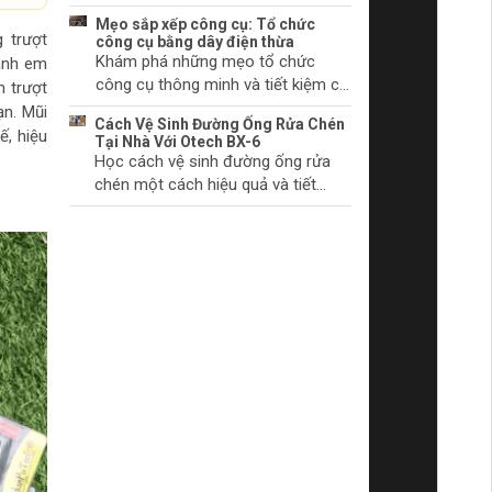
chúng bắt đầu.
khởi động và cách khắc phục
Mẹo sắp xếp công cụ: Tổ chức
chúng. Tìm hiểu thêm ngay!
g trượt
công cụ bằng dây điện thừa
Khám phá những mẹo tổ chức
anh em
công cụ thông minh và tiết kiệm chi
m trượt
phí với dây điện thừa. Biến không
ạn. Mũi
Cách Vệ Sinh Đường Ống Rửa Chén
gian làm việc của bạn trở nên gọn
ế, hiệu
Tại Nhà Với Otech BX-6
gàng và khoa học.
Học cách vệ sinh đường ống rửa
chén một cách hiệu quả và tiết
kiệm thời gian tại nhà với sản phẩm
Otech BX-6. Đảm bảo vệ sinh và
hiệu quả hoạt động tối ưu.