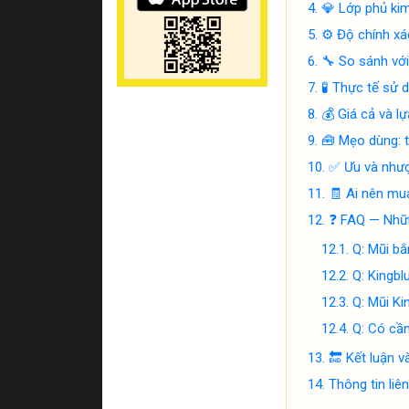
💎 Lớp phủ ki
⚙️ Độ chính xá
🔧 So sánh với
🧪 Thực tế sử d
💰 Giá cả và 
🧰 Mẹo dùng: t
✅ Ưu và nhượ
🧾 Ai nên mua
❓ FAQ — Nhữn
Q: Mũi bắ
Q: Kingbl
Q: Mũi Ki
Q: Có cần
🔚 Kết luận v
Thông tin liê