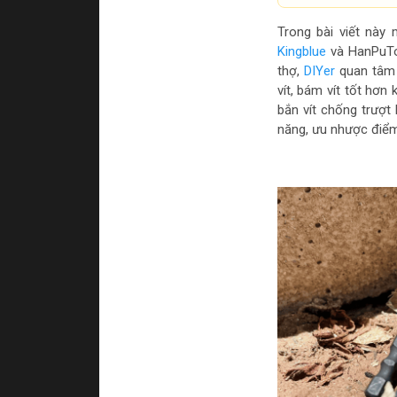
Trong bài viết này 
Kingblue
và HanPuTo
thợ,
DIYer
quan tâm n
vít, bám vít tốt hơn
bắn vít chống trượt 
năng, ưu nhược điểm