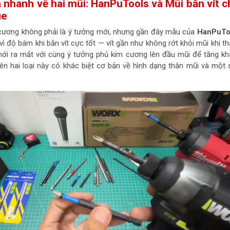
 nhanh về hai mũi: HanPuTools và Mũi bắn vít 
ue
 cương không phải là ý tưởng mới, nhưng gần đây mẫu của
HanPuTo
 vì độ bám khi bắn vít cực tốt — vít gần như không rớt khỏi mũi khi th
mới ra mắt với cùng ý tưởng phủ kim cương lên đầu mũi để tăng k
iên hai loại này có khác biệt cơ bản về hình dạng thân mũi và một