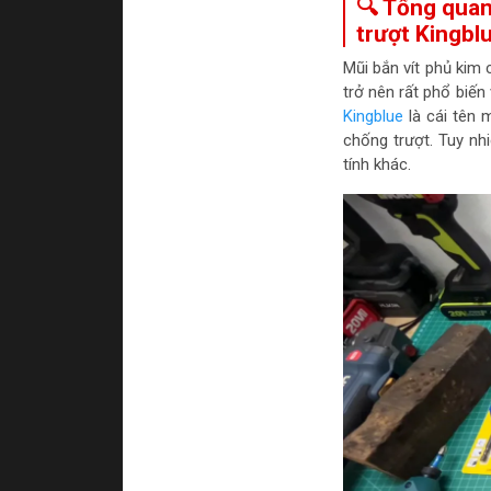
🔍 Tổng quan
trượt Kingbl
Mũi bắn vít phủ kim
trở nên rất phổ biến
Kingblue
là cái tên 
chống trượt. Tuy nh
tính khác.