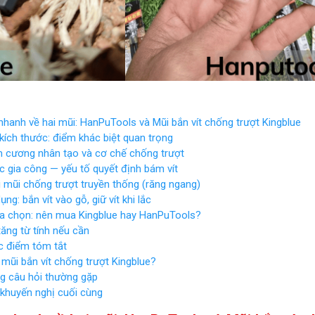
hanh về hai mũi: HanPuTools và Mũi bắn vít chống trượt Kingblue
 kích thước: điểm khác biệt quan trọng
m cương nhân tạo và cơ chế chống trượt
c gia công — yếu tố quyết định bám vít
 mũi chống trượt truyền thống (răng ngang)
ụng: bắn vít vào gỗ, giữ vít khi lắc
lựa chọn: nên mua Kingblue hay HanPuTools?
ăng từ tính nếu cần
 điểm tóm tắt
mũi bắn vít chống trượt Kingblue?
 câu hỏi thường gặp
 khuyến nghị cuối cùng