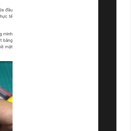
ữa đầu
thực tế
ng mình
ít bằng
 bề mặt