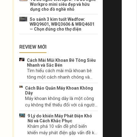
Workpro mini siêu đẹp và hữu
dụng cho đồ nghề nhỏ
So sánh 3 kìm tuốt Wadfow:
WBQ9601, WBQ3606 & WBQ4601
— Chọn đúng cho thợ điện
REVIEW MỚI
Cách Mài Mũi Khoan Bê Tông Siêu
Nhanh và Sắc Bén
Tìm hiểu cách mài mũi khoan bê
tông một cách nhanh chóng và
hiệu quả. Lựa chọn dụng cụ mài
Cách Bảo Quản Máy Khoan Không
phù hợp và kỹ thuật mài mũi khoan
Dây
đúng cách.
Máy khoan không dây là một công
cụ không thể thiếu đối với cả người
làm tự chọn và các chuyên gia. Hãy
9 Lý do khiến Máy Phát Điện Khó
tìm hiểu cách chăm sóc máy khoan
Nổ và Cách Khắc Phục
không dây của bạn để duy trì hiệu
Khám phá 10 vấn đề phổ biến
suất và ngăn chặn sự cố trước khi
khiến máy phát điện gặp vấn đề khi