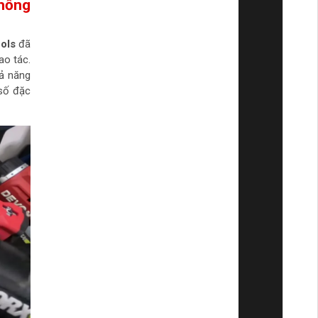
chống
ols
đã
ao tác.
hả năng
 số đặc