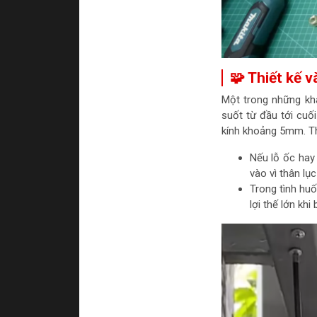
🧩 Thiết kế v
Một trong những khá
suốt từ đầu tới cuố
kính khoảng 5mm. Thự
Nếu lỗ ốc hay 
vào vì thân lụ
Trong tình hu
lợi thế lớn kh