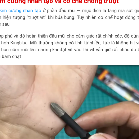
im cương nhân tạo và cơ chế chống trượt
kim cương nhân tạo
ở phần đầu mũi — mục đích là tăng ma sát gi
m hiện tượng "trượt vít" khi búa bung. Tuy nhiên cơ chế hoạt động 
 sau:
ớp phủ và độ hoàn thiện đầu mũi cho cảm giác rất chính xác, độ cứ
ơn Kingblue. Mũi thường không có tính từ nhiều, tức là không hít v
bạn cầm mũi lên, nhưng khi đặt vít vào thì vít vẫn giữ rất chắc do
 bám chặt.