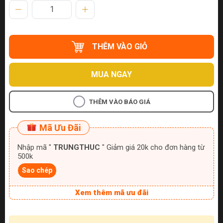
THÊM VÀO GIỎ
MUA NGAY
THÊM VÀO BÁO GIÁ
Mã Ưu Đãi
Nhập mã "
TRUNGTHUC
" Giảm giá 20k cho đơn hàng từ
500k
Sao chép
Xem thêm mã ưu đãi