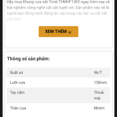
Hãy mua Khung cưa sắt Total THMHF1503 ngay hôm nay và
trải nghiệm công nghệ cắt sắt tuyệt vời. Sản phẩm này sẽ là
người bạn đồng hành đáng tin cậy trong các tác vụ cắt sắt
của bạn!
XEM THÊM
Thông số sản phẩm:
Xuất xứ
96/T
Lưỡi cưa
150mm
Tay cầm
Thoải
mái
Thân cưa
Nhôm