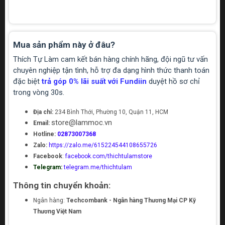
Mua sản phẩm này ở đâu?
Thích Tự Làm cam kết bán hàng chính hãng, đội ngũ tư vấn
chuyên nghiệp tận tình, hỗ trợ đa dạng hình thức thanh toán
đặc biệt
trả góp 0% lãi suất với Fundiin
duyệt hồ sơ chỉ
trong vòng 30s.
Địa chỉ:
234 Bình Thới, Phường 10, Quận 11, HCM
store@lammoc.vn
Email:
Hotline:
02873007368
Zalo:
https://zalo.me/615224544108655726
Facebook
:
facebook.com/thichtulamstore
Telegram:
telegram.me/thichtulam
Thông tin chuyển khoản:
Ngân hàng:
Techcombank - Ngân hàng Thương Mại CP Kỹ
Thương Việt Nam