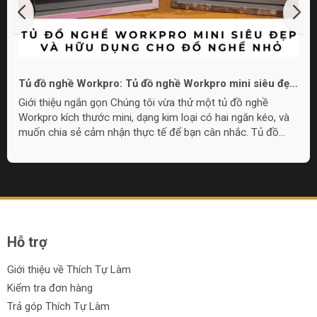
Tủ đồ nghề Workpro: Tủ đồ nghề Workpro mini siêu đẹp
và hữu dụng cho đồ nghề nhỏ
Giới thiệu ngắn gọn Chúng tôi vừa thử một tủ đồ nghề
Workpro kích thước mini, dạng kim loại có hai ngăn kéo, và
muốn chia sẻ cảm nhận thực tế để bạn cân nhắc. Tủ đồ
nghề Workpro mini này phù hợp cho nhu cầu lưu trữ đồ
nghề nhỏ gọn, làm quà tặng, hoặc đặt trong góc làm việc khi
không cần tủ quá lớn. Overview: Thiết kế và cấu tạo Tủ có
chất liệu kim loại, lớp sơn hoàn thiện đẹp mắt với lựa chọn
màu sắc, bao gồm họa tiết camo và pink camo. Thiết kế
gồm một nắp...
Hỗ trợ
Giới thiệu về Thích Tự Làm
Kiểm tra đơn hàng
Trả góp Thích Tự Làm