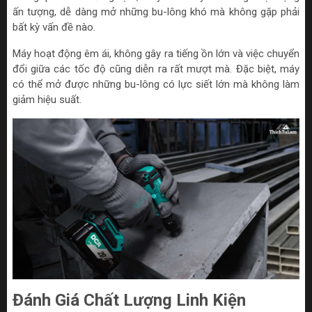
ấn tượng, dễ dàng mở những bu-lông khó mà không gặp phải
bất kỳ vấn đề nào.
Máy hoạt động êm ái, không gây ra tiếng ồn lớn và việc chuyển
đổi giữa các tốc độ cũng diễn ra rất mượt mà. Đặc biệt, máy
có thể mở được những bu-lông có lực siết lớn mà không làm
giảm hiệu suất.
Đánh Giá Chất Lượng Linh Kiện