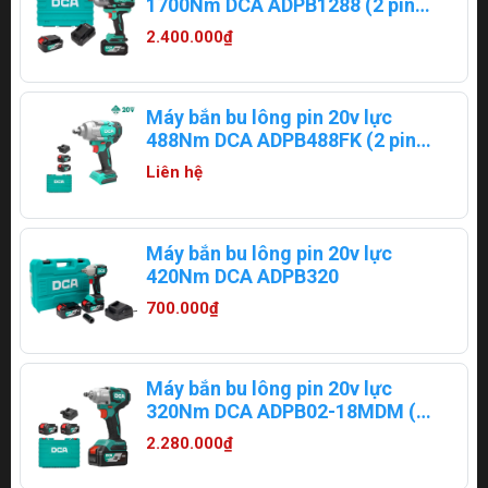
1700Nm DCA ADPB1288 (2 pin
5Ah)
2.400.000₫
Máy bắn bu lông pin 20v lực
488Nm DCA ADPB488FK (2 pin
5ampe)
Liên hệ
Máy bắn bu lông pin 20v lực
420Nm DCA ADPB320
700.000₫
Máy bắn bu lông pin 20v lực
320Nm DCA ADPB02-18MDM (1
pin 4ampe)
2.280.000₫