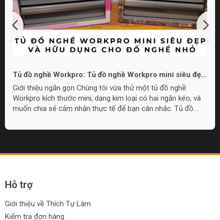
Tủ đồ nghề Workpro: Tủ đồ nghề Workpro mini siêu đẹp
và hữu dụng cho đồ nghề nhỏ
Giới thiệu ngắn gọn Chúng tôi vừa thử một tủ đồ nghề
Workpro kích thước mini, dạng kim loại có hai ngăn kéo, và
muốn chia sẻ cảm nhận thực tế để bạn cân nhắc. Tủ đồ
nghề Workpro mini này phù hợp cho nhu cầu lưu trữ đồ
nghề nhỏ gọn, làm quà tặng, hoặc đặt trong góc làm việc khi
không cần tủ quá lớn. Overview: Thiết kế và cấu tạo Tủ có
chất liệu kim loại, lớp sơn hoàn thiện đẹp mắt với lựa chọn
màu sắc, bao gồm họa tiết camo và pink camo. Thiết kế
gồm một nắp...
Hỗ trợ
Giới thiệu về Thích Tự Làm
Kiểm tra đơn hàng