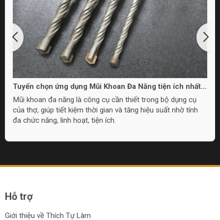
ất
ODM và OEM: Sự khác biệt và ý nghĩa
ụ
Tìm hiểu sự khác biệt giữa ODM và OEM, cùng ý nghĩa của
nh
chúng trong sản xuất và phát triển sản phẩm, giúp bạn chọn
lựa giải pháp tốt nhất cho doanh nghiệp.
Hỗ trợ
Giới thiệu về Thích Tự Làm