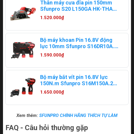
Thân máy cưa đĩa pin 150mm
Sfunpro S20 L150GA HK-THAN
(có lưỡi hợp kim)
1.520.000₫
Bộ máy khoan Pin 16.8V động
lực 10mm Sfunpro S16DR10A.2
(2 pin + 1 sạc)
1.590.000₫
Bộ máy bắt vít pin 16.8V lực
150N.m Sfunpro S16M150A.2
(2 pin + 1 sạc)
1.650.000₫
Xem thêm:
SFUNPRO CHÍNH HÃNG THÍCH TỰ LÀM
FAQ - Câu hỏi thường gặp