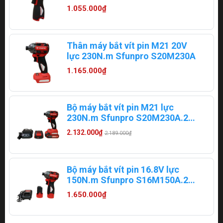
1.055.000₫
Thân máy bắt vít pin M21 20V
lực 230N.m Sfunpro S20M230A
1.165.000₫
Bộ máy bắt vít pin M21 lực
230N.m Sfunpro S20M230A.2
(2 pin 2Ah, 1 sạc)
2.132.000₫
2.189.000₫
Bộ máy bắt vít pin 16.8V lực
150N.m Sfunpro S16M150A.2
(2 pin + 1 sạc)
1.650.000₫