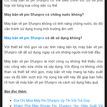
Có, máy bắn vít pin Sfunpro có thể điều chỉnh tốc độ để phù
hợp với từng loại công việc cụ thể.
Máy bắn vít pin Sfunpro có chống nước không?
Máy bắn vít pin Sfunpro không có tính năng chống nước, do đó
cần tránh sử dụng trong môi trường ẩm ướt.
Máy bắn vít pin Sfunpro
có dễ sử dụng không?
Với thiết kế nhỏ gọn và các tính năng tiện lợi, máy bắn vít pin
Sfunpro rất dễ sử dụng, ngay cả với những người mới bắt đầu.
Máy bắn vít pin Sfunpro là một công cụ không thể thiếu cho
các công việc sửa chữa và xây dựng. Với động cơ không chổi
than và thiết kế nhỏ gọn, máy bắn vít này mang lại hiệu suất
cao và độ bền vượt trội. Hy vọng bài viết này đã giúp bạn hiểu
rõ hơn về máy bắn vít pin Sfunpro và cách sử dụng hiệu quả.
Bạn đọc thêm:
Địa Chỉ Mua Máy Pin Sfunpro Uy Tín Với Trả Góp
Khám Phá Máy Khoan Pin Sfunpro 16v: Hiệu Suất Và