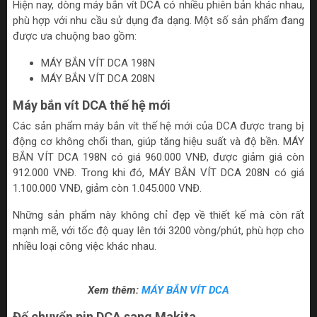
Hiện nay, dòng máy bắn vít DCA có nhiều phiên bản khác nhau,
phù hợp với nhu cầu sử dụng đa dạng. Một số sản phẩm đang
được ưa chuộng bao gồm:
MÁY BẮN VÍT DCA 198N
MÁY BẮN VÍT DCA 208N
Máy bắn vít DCA thế hệ mới
Các sản phẩm máy bắn vít thế hệ mới của DCA được trang bị
động cơ không chổi than, giúp tăng hiệu suất và độ bền. MÁY
BẮN VÍT DCA 198N có giá 960.000 VNĐ, được giảm giá còn
912.000 VNĐ. Trong khi đó, MÁY BẮN VÍT DCA 208N có giá
1.100.000 VNĐ, giảm còn 1.045.000 VNĐ.
Những sản phẩm này không chỉ đẹp về thiết kế mà còn rất
mạnh mẽ, với tốc độ quay lên tới 3200 vòng/phút, phù hợp cho
nhiều loại công việc khác nhau.
Xem thêm:
MÁY BẮN VÍT DCA
Đế chuyển pin DCA sang Makita