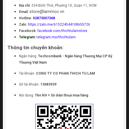
Địa chỉ:
234 Bình Thới, Phường 10, Quận 11, HCM
store@lammoc.vn
Email:
Hotline:
02873007368
Zalo:
https://zalo.me/615224544108655726
Facebook
:
facebook.com/thichtulamstore
Telegram:
telegram.me/thichtulam
Thông tin chuyển khoản:
Ngân hàng:
Techcombank - Ngân hàng Thương Mại CP Kỹ
Thương Việt Nam
Tài khoản:
CONG TY CO PHAN THICH TU LAM
Số tài khoản:
13683939
Nội dung:
Tên KH + Số điện thoại mua hàng