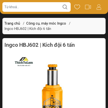
Giá bán
Miêu tả
Thông số
Review
Trang chủ
/
Công cụ, máy móc Ingco
/
Ingco HBJ602 | Kích đội 6 tấn
Ingco HBJ602 | Kích đội 6 tấn