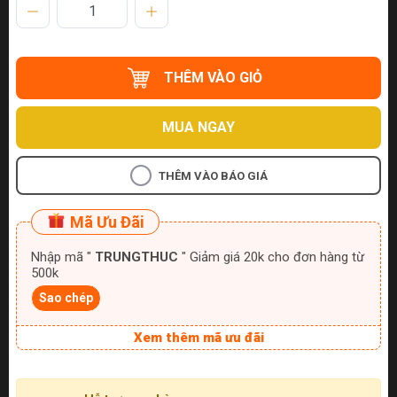
THÊM VÀO GIỎ
MUA NGAY
THÊM VÀO BÁO GIÁ
Mã Ưu Đãi
Nhập mã "
TRUNGTHUC
" Giảm giá 20k cho đơn hàng từ
500k
Sao chép
Xem thêm mã ưu đãi