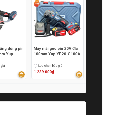
ăng dùng pin
Máy mài góc pin 20V đĩa
0mm Yup
100mm Yup YP20-G100A
 giá
Lựa chọn báo giá
1.239.000₫