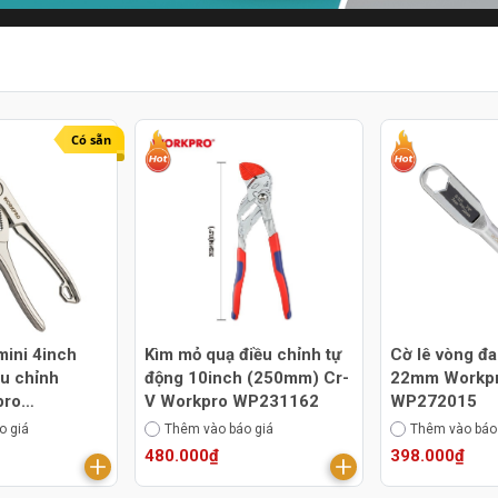
Có sẵn
mini 4inch
Kìm mỏ quạ điều chỉnh tự
Cờ lê vòng đa
u chỉnh
động 10inch (250mm) Cr-
22mm Workp
pro
V Workpro WP231162
WP272015
o giá
Thêm vào báo giá
Thêm vào báo
480.000₫
398.000₫