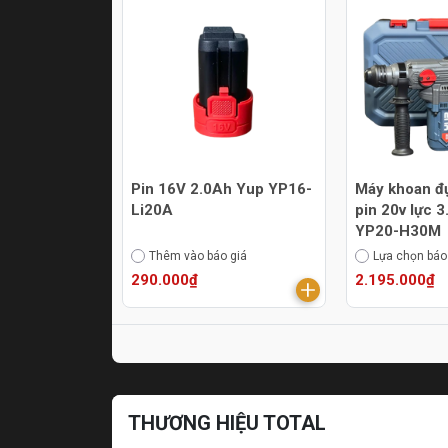
Pin 16V 2.0Ah Yup YP16-
Máy khoan đ
Li20A
pin 20v lực 
YP20-H30M
Thêm vào báo giá
Lựa chọn báo
290.000₫
2.195.000₫
THƯƠNG HIỆU TOTAL