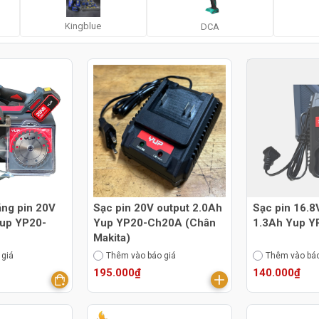
Kingblue
DCA
ăng pin 20V
Sạc pin 20V output 2.0Ah
Sạc pin 16.8
up YP20-
Yup YP20-Ch20A (Chân
1.3Ah Yup 
Makita)
 giá
Thêm vào báo giá
Thêm vào báo
195.000₫
140.000₫