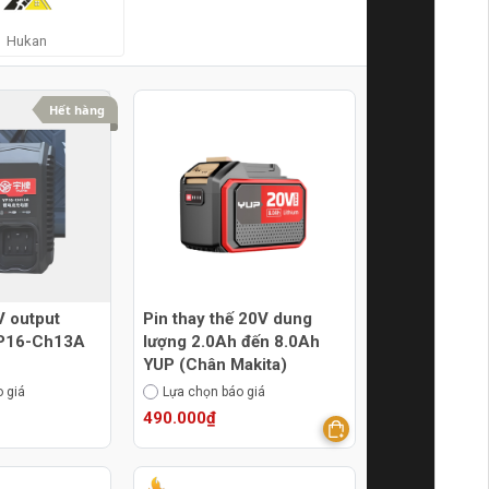
Hukan
Hết hàng
V output
Pin thay thế 20V dung
YP16-Ch13A
lượng 2.0Ah đến 8.0Ah
YUP (Chân Makita)
 giá
Lựa chọn báo giá
490.000₫