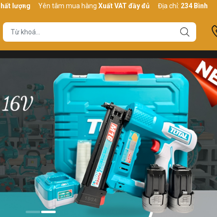
Yên tâm mua hàng
Xuất VAT đầy đủ
Địa chỉ:
234 Bình Thới, P10,