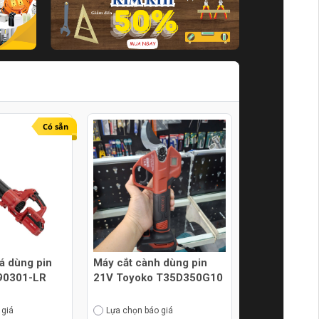
Có sẵn
lá dùng pin
Máy cắt cành dùng pin
90301-LR
21V Toyoko T35D350G10
 giá
Lựa chọn báo giá