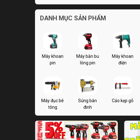
DANH MỤC SẢN PHẨM
Máy khoan
Máy bắn bu
Máy khoan
pin
lông pin
điện
Máy đục bê
Súng bắn
Cảo kẹp gỗ
tông
đinh