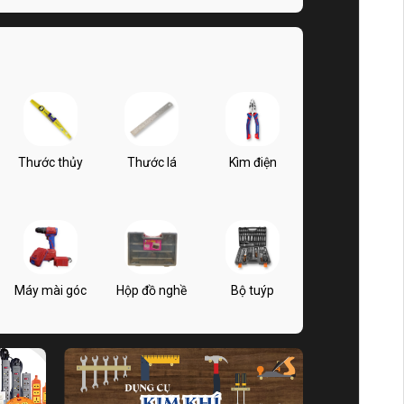
Thước thủy
Thước lá
Kìm điện
Máy mài góc
Hộp đồ nghề
Bộ tuýp