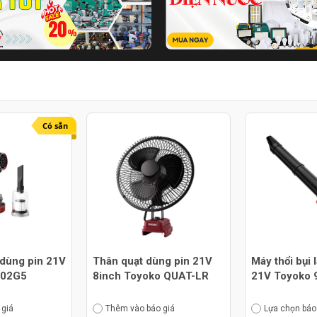
Có sẵn
 dùng pin 21V
Thân quạt dùng pin 21V
Máy thổi bụi 
302G5
8inch Toyoko QUAT-LR
21V Toyoko 
 giá
Thêm vào báo giá
Lựa chọn báo