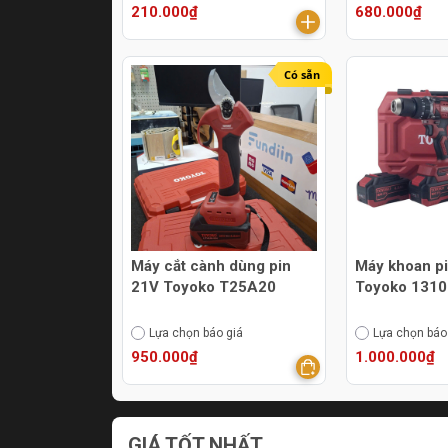
210.000₫
680.000₫
Có sẵn
Máy cắt cành dùng pin
Máy khoan p
21V Toyoko T25A20
Toyoko 131
Lựa chọn báo giá
Lựa chọn báo
950.000₫
1.000.000₫
GIÁ TỐT NHẤT