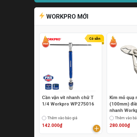
WORKPRO MỚI
Có sẵn
Cần vặn vít nhanh chữ T
Kìm mỏ quạ 
1/4 Workpro WP275016
(100mm) điề
nhanh Work
WP231170
Thêm vào báo giá
Thêm vào bá
142.000₫
280.000₫