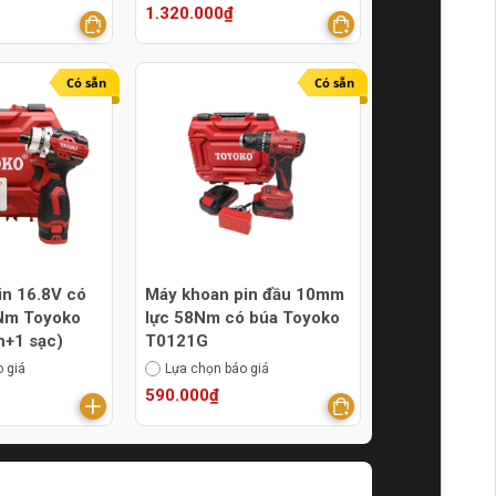
1.320.000₫
Có sẵn
Có sẵn
pin 16.8V có
Máy khoan pin đầu 10mm
0Nm Toyoko
lực 58Nm có búa Toyoko
n+1 sạc)
T0121G
 giá
Lựa chọn báo giá
590.000₫