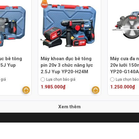
ục bê tông
Máy khoan đục bê tông
Máy cưa đa n
3.5J Yup
pin 20v 3 chức năng lực
20v lưỡi 15
2.5J Yup YP20-H24M
YP20-G140A
 giá
Lựa chọn báo giá
Lựa chọn báo
1.985.000₫
1.250.000₫
Xem thêm