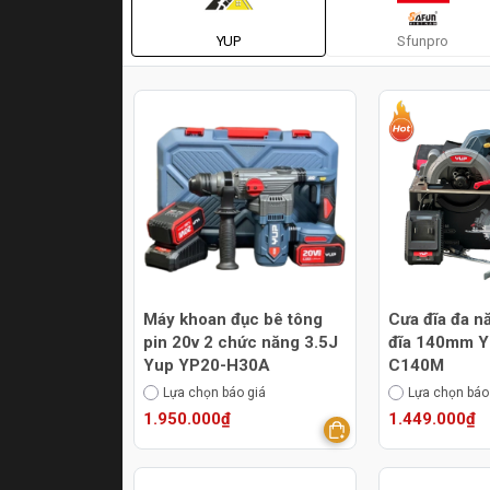
YUP
Sfunpro
Máy khoan đục bê tông
Cưa đĩa đa n
pin 20v 2 chức năng 3.5J
đĩa 140mm Y
Yup YP20-H30A
C140M
Lựa chọn báo giá
Lựa chọn báo
1.950.000₫
1.449.000₫