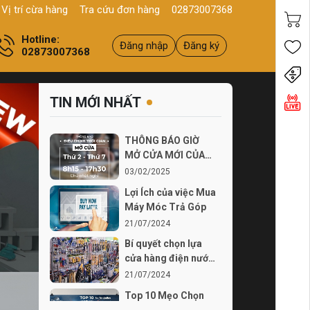
 Q11, HCM
Sản phẩm
Chính hãng - Chất lượng
Yên tâm mua h
Vị trí cừa hàng
Tra cứu đơn hàng
02873007368
Hotline:
Đăng nhập
Đăng ký
02873007368
Tiến
TIN MỚI NHẤT
THÔNG BÁO GIỜ
MỞ CỬA MỚI CỦA
THÍCH TỰ LÀM TỪ
03/02/2025
03...
Lợi Ích của việc Mua
Máy Móc Trả Góp
21/07/2024
Bí quyết chọn lựa
cửa hàng điện nước
chất lượng
21/07/2024
Top 10 Mẹo Chọn
Mua Máy Móc Uy