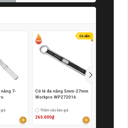
Tín Online
21/07/2024
Có sẵn
 năng 7-
Cờ lê đa năng 5mm-27mm
Cờ lê đa năn
ro
Workpro WP272016
Workpro WP2
 giá
Thêm vào báo giá
Thêm vào báo g
265.000₫
185.000₫