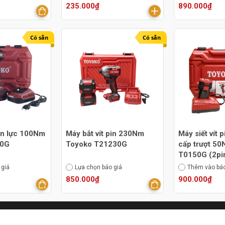
235.000₫
890.000₫
Có sẵn
Có sẵn
in lực 100Nm
Máy bắt vít pin 230Nm
Máy siết vít 
00G
Toyoko T21230G
cấp trượt 5
T0150G (2pi
 giá
Lựa chọn báo giá
Thêm vào báo
850.000₫
900.000₫