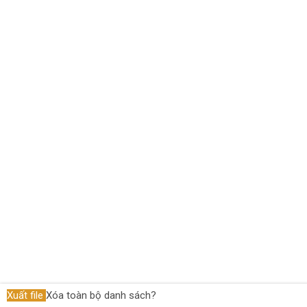
Tiến hành thanh toán
Xuất file
Xóa toàn bộ danh sách?