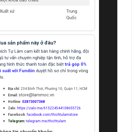
Một khóa đảo chiều
Xuất xứ
Trung
Quốc
ua sản phẩm này ở đâu?
hích Tự Làm cam kết bán hàng chính hãng, đội
ũ tư vấn chuyên nghiệp tận tình, hỗ trợ đa
ạng hình thức thanh toán đặc biệt
trả góp 0%
i suất với Fundiin
duyệt hồ sơ chỉ trong vòng
0s.
Địa chỉ:
234 Bình Thới, Phường 10, Quận 11, HCM
store@lammoc.vn
Email:
Hotline:
02873007368
Zalo:
https://zalo.me/615224544108655726
Facebook
:
facebook.com/thichtulamstore
Telegram:
telegram.me/thichtulam
hông tin chuyển khoản: