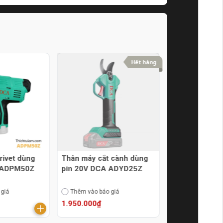
Hết hàng
rivet dùng
Thân máy cắt cành dùng
Súng bắn đinh
 ADPM50Z
pin 20V DCA ADYD25Z
T DCA AT50D
 giá
Thêm vào báo giá
Thêm vào báo g
1.950.000₫
920.000₫