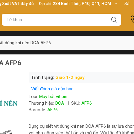
AT đầy đủ
Địa chỉ:
234 Bình Thới, P10, Q11, HCM
Sản phẩm
Ch
 vít dùng khí nén DCA AFP6
CA AFP6
Tình trạng:
Giao 1-2 ngày
Viết đánh giá của bạn
Loại:
Máy bắt vít pin
Thương hiệu:
DCA
|
SKU:
AFP6
Barcode:
AFP6
Dụng cụ siết vít dùng khí nén DCA AFP6 là sự lựa chọn
vời cho công việc thắt ốc và mở ốc. Với tốc độ không