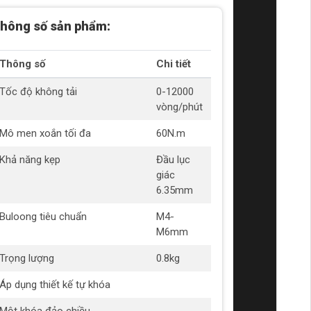
hông số sản phẩm:
Thông số
Chi tiết
Tốc độ không tải
0-12000
vòng/phút
Mô men xoắn tối đa
60N.m
Khả năng kẹp
Đầu lục
giác
6.35mm
Buloong tiêu chuẩn
M4-
M6mm
Trọng lượng
0.8kg
Áp dụng thiết kế tự khóa