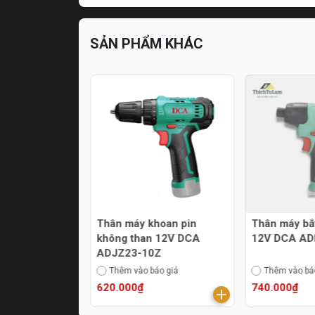
SẢN PHẨM KHÁC
ắt vít không
Thân máy khoan pin
Thân máy bắt
2V DCA
không than 12V DCA
12V DCA AD
EK
ADJZ23-10Z
áo giá
Thêm vào báo giá
Thêm vào bá
620.000₫
740.000₫