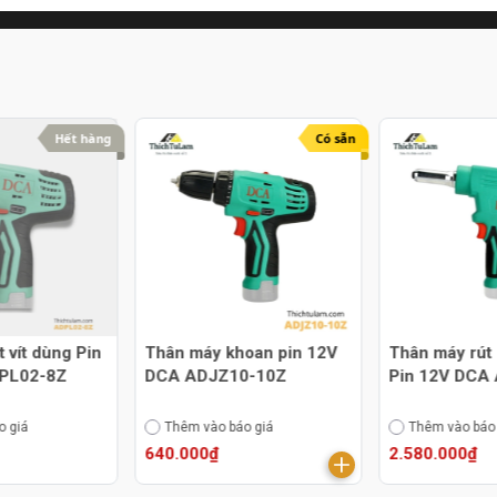
Hết hàng
Có sẵn
 vít dùng Pin
Thân máy khoan pin 12V
Thân máy rút 
PL02-8Z
DCA ADJZ10-10Z
Pin 12V DCA
o giá
Thêm vào báo giá
Thêm vào báo
640.000₫
2.580.000₫