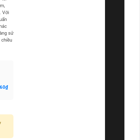
.m,
. Với
huẩn
khác
dàng sử
 chiều
860₫
y