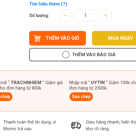
Tìm hiểu thêm (?)
Số lượng:
THÊM VÀO GIỎ
MUA NGAY
THÊM VÀO BÁO GIÁ
 mã "
TRACHNHIEM
" Giảm giá
Nhập mã "
UYTIN
" Giảm 100k cho
ho đơn hàng từ 800k
đơn hàng từ 2500k
 chép
Sao chép
Thanh toán thẻ tín dụng, ví
Giao hàng nhanh, hiển thị
Momo trả sau
kho rõ ràng