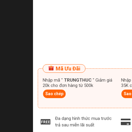
Mã Ưu Đãi
Nhập mã "
TRUNGTHUC
" Giảm giá
Nhập
20k cho đơn hàng từ 500k
35K c
Sao chép
Sao
Đa dạng hình thức mua trước
trả sau miễn lãi suất