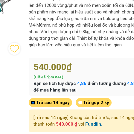
lên đến 12000 vòng/phút và mô men xoắn tối đa 60N
sản phẩm này mang lại hiệu suất cao và nhanh chóng
khả năng kẹp đầu lục giác 6.35mm và buloong tiêu c
M4-M6mm, nó phù hợp với nhiều loại ốc và buloong 
nhau. Với trọng lượng chỉ 0.8kg, nó nhẹ nhàng và dễ 
dụng trong thời gian dài. Thiết kế tự khóa và khóa đảo
giúp bạn làm việc hiệu quả và tiết kiệm thời gian.
540.000₫
(Giá đã gồm VAT)
Bạn sẽ tích lũy được
4,86
điểm tương đương
4.
để mua hàng lần sau
Trả sau 14 ngày
Trả góp 2 kỳ
[Trả sau
14 ngày
] Không cần trả trước, sau 14 ngà
thanh toán
540.000 ₫
với
Fundiin.