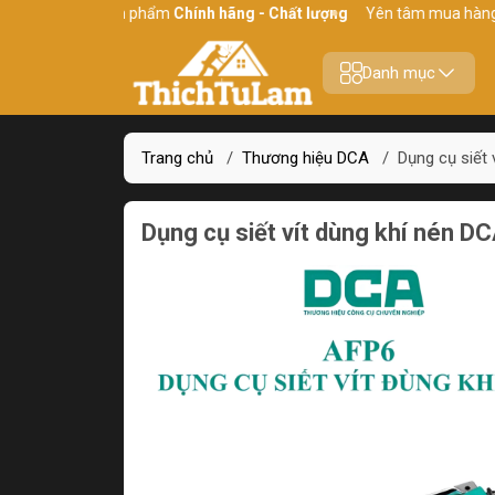
Sản phẩm
Chính hãng - Chất lượng
Yên tâm mua hàng
Xuất V
Danh mục
Trang chủ
/
Thương hiệu DCA
/
Dụng cụ siết
Dụng cụ siết vít dùng khí nén D