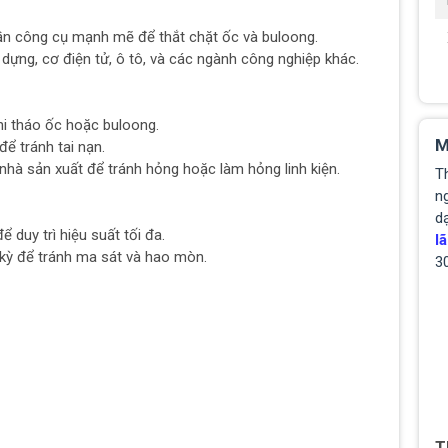
ần công cụ mạnh mẽ để thắt chặt ốc và buloong.
 dựng, cơ điện tử, ô tô, và các ngành công nghiệp khác.
i tháo ốc hoặc buloong.
M
để tránh tai nạn.
à sản xuất để tránh hỏng hoặc làm hỏng linh kiện.
T
ng
d
duy trì hiệu suất tối đa.
lã
kỳ để tránh ma sát và hao mòn.
3
T