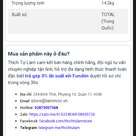
Trọng lượng tịnh
14.2kg
Xuất xứ
TOTAL
(Trung
Quốc)
Mua sản phẩm này ở đâu?
Thích Tự Làm cam kết bán hàng chính hãng, đội ngũ tư vấn
chuyên nghiệp tận tình, hỗ trợ đa dạng hình thức thanh toán
đặc biệt
trả góp 0% lãi suất với Fundiin
duyệt hồ sơ chỉ
trong vòng 30s.
Địa chỉ:
234 Bình Thới, Phường 10, Quận 11, HCM
store@lammoc.vn
Email:
Hotline:
02873007368
Zalo:
https://zalo.me/615224544108655726
Facebook
:
facebook.com/thichtulamstore
Telegram:
telegram.me/thichtulam