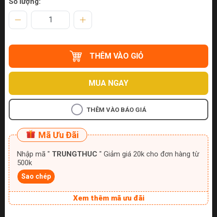
Số lượng:
THÊM VÀO GIỎ
MUA NGAY
THÊM VÀO BÁO GIÁ
Mã Ưu Đãi
Nhập mã "
TRUNGTHUC
" Giảm giá 20k cho đơn hàng từ
500k
Sao chép
Xem thêm mã ưu đãi