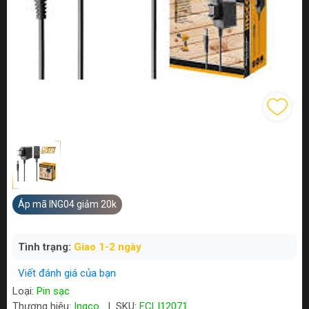
Áp mã ING04 giảm 20k
Tình trạng:
Giao 1-2 ngày
Viết đánh giá của bạn
Loại:
Pin sạc
Thương hiệu:
Ingco
|
SKU:
FCLI12071