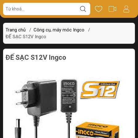
Giá bán
Miêu tả
Thông số
Review
Trang chủ
/
Công cụ, máy móc Ingco
/
ĐẾ SẠC S12V Ingco
ĐẾ SẠC S12V Ingco