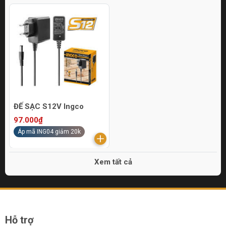
ĐẾ SẠC S12V Ingco
97.000₫
Áp mã ING04 giảm 20k
Xem tất cả
Hỗ trợ