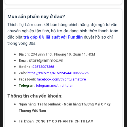
Mua sản phẩm này ở đâu?
Thích Tự Làm cam kết bán hàng chính hãng, đội ngũ tư vấn
chuyên nghiệp tận tình, hỗ trợ đa dạng hình thức thanh toán
đặc biệt
trả góp 0% lãi suất với Fundiin
duyệt hồ sơ chỉ
trong vòng 30s.
Địa chỉ:
234 Bình Thới, Phường 10, Quận 11, HCM
store@lammoc.vn
Email:
Hotline:
02873007368
Zalo:
https://zalo.me/615224544108655726
Facebook
:
facebook.com/thichtulamstore
Telegram:
telegram.me/thichtulam
Thông tin chuyển khoản:
Ngân hàng:
Techcombank - Ngân hàng Thương Mại CP Kỹ
Thương Việt Nam
Tài khoản:
CONG TY CO PHAN THICH TU LAM