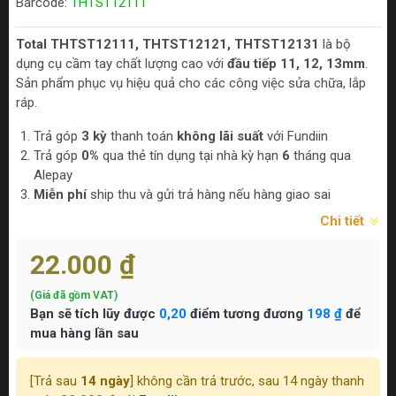
Barcode:
THTST12111
Total THTST12111, THTST12121, THTST12131
là bộ
dụng cụ cầm tay chất lượng cao với
đầu tiếp 11, 12, 13mm
.
Sản phẩm phục vụ hiệu quả cho các công việc sửa chữa, lắp
ráp.
Trả góp
3 kỳ
thanh toán
không lãi suất
với Fundiin
Trả góp
0%
qua thẻ tín dụng tại nhà kỳ hạn
6
tháng qua
Alepay
Miễn phí
ship thu và gửi trả hàng nếu hàng giao sai
Chi tiết
22.000 ₫
(Giá đã gồm VAT)
Bạn sẽ tích lũy được
0,20
điểm tương đương
198 ₫
để
mua hàng lần sau
[Trả sau
14 ngày
] không cần trả trước, sau 14 ngày thanh