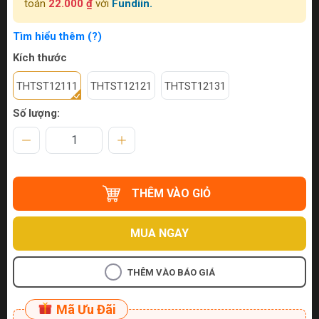
toán
22.000 ₫
với
Fundiin.
Tìm hiểu thêm (?)
Kích thước
THTST12111
THTST12121
THTST12131
Số lượng:
THÊM VÀO GIỎ
MUA NGAY
THÊM VÀO BÁO GIÁ
Mã Ưu Đãi