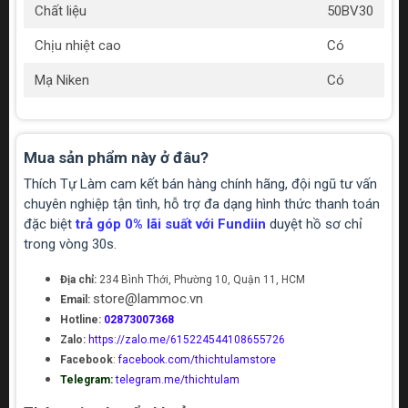
Chất liệu
50BV30
Chịu nhiệt cao
Có
Mạ Niken
Có
Mua sản phẩm này ở đâu?
Thích Tự Làm cam kết bán hàng chính hãng, đội ngũ tư vấn
chuyên nghiệp tận tình, hỗ trợ đa dạng hình thức thanh toán
đặc biệt
trả góp 0% lãi suất với Fundiin
duyệt hồ sơ chỉ
trong vòng 30s.
Địa chỉ:
234 Bình Thới, Phường 10, Quận 11, HCM
store@lammoc.vn
Email:
Hotline:
02873007368
Zalo:
https://zalo.me/615224544108655726
Facebook
:
facebook.com/thichtulamstore
Telegram:
telegram.me/thichtulam