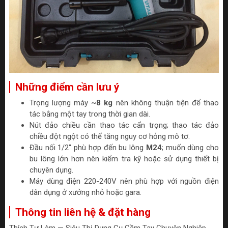
Những điểm cần lưu ý
Trọng lượng máy ~
8 kg
nên không thuận tiện để thao
tác bằng một tay trong thời gian dài.
Nút đảo chiều cần thao tác cẩn trọng; thao tác đảo
chiều đột ngột có thể tăng nguy cơ hỏng mô tơ.
Đầu nối 1/2" phù hợp đến bu lông
M24
; muốn dùng cho
bu lông lớn hơn nên kiểm tra kỹ hoặc sử dụng thiết bị
chuyên dụng.
Máy dùng điện 220-240V nên phù hợp với nguồn điện
dân dụng ở xưởng nhỏ hoặc gara.
Thông tin liên hệ & đặt hàng
Thích Tự Làm — Siêu Thị Dụng Cụ Cầm Tay Chuyên Nghiệp