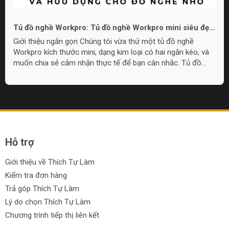
Tủ đồ nghề Workpro: Tủ đồ nghề Workpro mini siêu đẹp
và hữu dụng cho đồ nghề nhỏ
Giới thiệu ngắn gọn Chúng tôi vừa thử một tủ đồ nghề
Workpro kích thước mini, dạng kim loại có hai ngăn kéo, và
muốn chia sẻ cảm nhận thực tế để bạn cân nhắc. Tủ đồ
nghề Workpro mini này phù hợp cho nhu cầu lưu trữ đồ
nghề nhỏ gọn, làm quà tặng, hoặc đặt trong góc làm việc khi
không cần tủ quá lớn. Overview: Thiết kế và cấu tạo Tủ có
chất liệu kim loại, lớp sơn hoàn thiện đẹp mắt với lựa chọn
màu sắc, bao gồm họa tiết camo và pink camo. Thiết kế
gồm một nắp...
Hỗ trợ
Giới thiệu về Thích Tự Làm
Kiểm tra đơn hàng
Trả góp Thích Tự Làm
Lý do chọn Thích Tự Làm
Chương trình tiếp thị liên kết