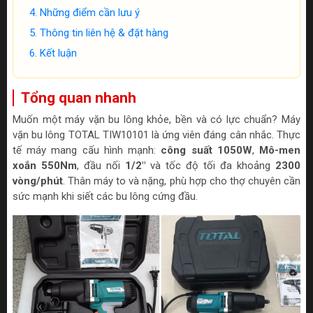
Những điểm cần lưu ý
Thông tin liên hệ & đặt hàng
Kết luận
Tổng quan nhanh
Muốn một máy vặn bu lông khỏe, bền và có lực chuẩn? Máy
vặn bu lông TOTAL TIW10101 là ứng viên đáng cân nhắc. Thực
tế máy mang cấu hình mạnh:
công suất 1050W
,
Mô-men
xoắn 550Nm
, đầu nối
1/2"
và tốc độ tối đa khoảng
2300
vòng/phút
. Thân máy to và nặng, phù hợp cho thợ chuyên cần
sức mạnh khi siết các bu lông cứng đầu.