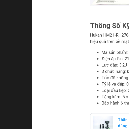
Thông Số Kỹ
Hukan HM21-RH2706P
hiệu quả trên bề mặt
Mã sản phẩm
Điện áp Pin: 2
Lực đập: 3.2J
3 chức năng: k
Tốc độ không 
Tỷ lệ va đập:
Loại đầu kẹp:
Tặng kèm: 5 m
Bảo hành 6 th
Thân 
dùng 