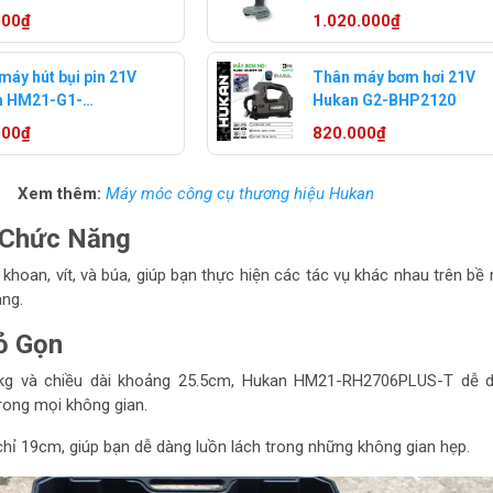
L-F1-T
G2TPL-F3-T
000₫
1.020.000₫
máy hút bụi pin 21V
Thân máy bơm hơi 21V
n HM21-G1-
Hukan G2-BHP2120
050
000₫
820.000₫
Xem thêm:
Máy móc công cụ thương hiệu Hukan
 Chức Năng
hoan, vít, và búa, giúp bạn thực hiện các tác vụ khác nhau trên bề
ng.
ỏ Gọn
2kg và chiều dài khoảng 25.5cm, Hukan HM21-RH2706PLUS-T dễ d
rong mọi không gian.
hỉ 19cm, giúp bạn dễ dàng luồn lách trong những không gian hẹp.