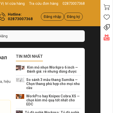
Q11, HCM
Sản phẩm
Chính hãng - Chất lượng
Yên tâm mua hà
Vị trí cừa hàng
Tra cứu đơn hàng
02873007368
Hotline:
Đăng nhập
Đăng ký
02873007368
Tiến
Năng
oan
TIN MỚI NHẤT
Kìm mỏ nhọn Workpro 6 inch —
Đánh giá: rẻ nhưng dùng được
So sánh 3 mẫu thang Sumika —
a, hiệu
Chọn thang phù hợp cho mọi nhu
cầu
WorkPro hay Knipex Cobra XS —
chọn kìm mỏ quạ tốt nhất cho
EDC
Tủ đồ nghề Workpro: Tủ đồ nghề