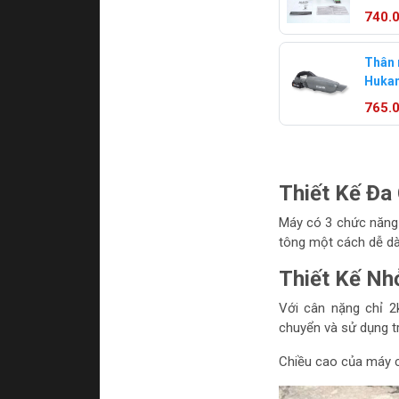
G2TP
740.
Thân 
Huka
HVC5
765.
Thiết Kế Đa
Máy có 3 chức năng k
tông một cách dễ dà
Thiết Kế Nh
Với cân nặng chỉ 
chuyển và sử dụng t
Chiều cao của máy c