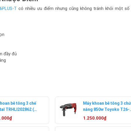
6PLUS-T
có nhiều ưu điểm nhưng cũng không tránh khỏi một số
gọn
èm đầy đủ
áng
hoan bê tông 3 chế
Máy khoan bê tông 3 ch
tal TRHLI202862 (2
năng 850w Toyoko T26-
0Ah, 1 Sạc)
850
0.000₫
1.250.000₫