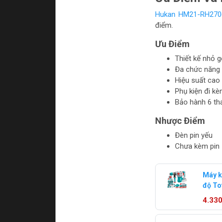
Hukan HM21-RH270
điểm.
Ưu Điểm
Thiết kế nhỏ 
Đa chức năng
Hiệu suất cao
Phụ kiện đi k
Bảo hành 6 th
Nhược Điểm
Đèn pin yếu
Chưa kèm pin
Máy k
độ To
Pin 5.
4.33