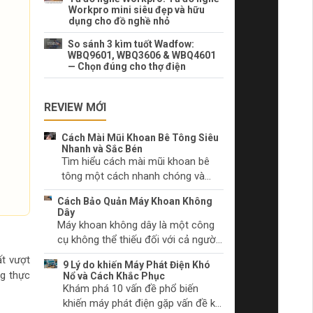
Workpro mini siêu đẹp và hữu
dụng cho đồ nghề nhỏ
So sánh 3 kìm tuốt Wadfow:
WBQ9601, WBQ3606 & WBQ4601
— Chọn đúng cho thợ điện
REVIEW MỚI
Cách Mài Mũi Khoan Bê Tông Siêu
Nhanh và Sắc Bén
Tìm hiểu cách mài mũi khoan bê
tông một cách nhanh chóng và
hiệu quả. Lựa chọn dụng cụ mài
Cách Bảo Quản Máy Khoan Không
phù hợp và kỹ thuật mài mũi khoan
Dây
đúng cách.
Máy khoan không dây là một công
cụ không thể thiếu đối với cả người
làm tự chọn và các chuyên gia. Hãy
t vượt
9 Lý do khiến Máy Phát Điện Khó
tìm hiểu cách chăm sóc máy khoan
ng thực
Nổ và Cách Khắc Phục
không dây của bạn để duy trì hiệu
Khám phá 10 vấn đề phổ biến
suất và ngăn chặn sự cố trước khi
khiến máy phát điện gặp vấn đề khi