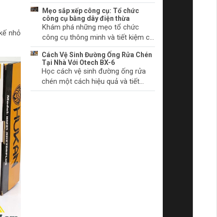
chúng bắt đầu.
khởi động và cách khắc phục
Mẹo sắp xếp công cụ: Tổ chức
chúng. Tìm hiểu thêm ngay!
công cụ bằng dây điện thừa
Khám phá những mẹo tổ chức
 kế nhỏ
công cụ thông minh và tiết kiệm chi
phí với dây điện thừa. Biến không
Cách Vệ Sinh Đường Ống Rửa Chén
gian làm việc của bạn trở nên gọn
Tại Nhà Với Otech BX-6
gàng và khoa học.
Học cách vệ sinh đường ống rửa
chén một cách hiệu quả và tiết
kiệm thời gian tại nhà với sản phẩm
Otech BX-6. Đảm bảo vệ sinh và
hiệu quả hoạt động tối ưu.