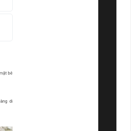
 mặt bê
àng di