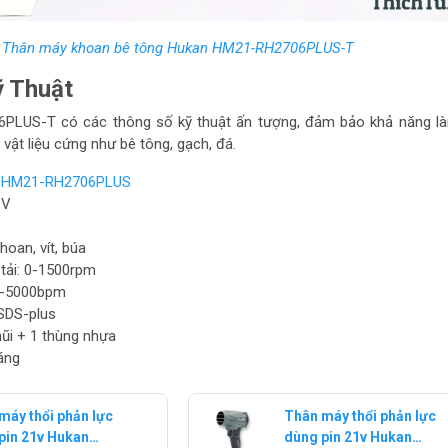
Thân máy khoan bê tông Hukan HM21-RH2706PLUS-T
 Thuật
LUS-T có các thông số kỹ thuật ấn tượng, đảm bảo khả năng là
 vật liệu cứng như bê tông, gạch, đá.
:
HM21-RH2706PLUS
1V
hoan, vít, búa
tải: 0-1500rpm
 0-5000bpm
 SDS-plus
ũi + 1 thùng nhựa
áng
máy thổi phản lực
Thân máy thổi phản lực
pin 21v Hukan
dùng pin 21v Hukan