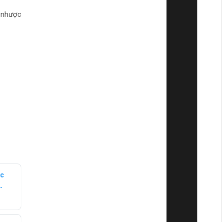
 nhược
ức