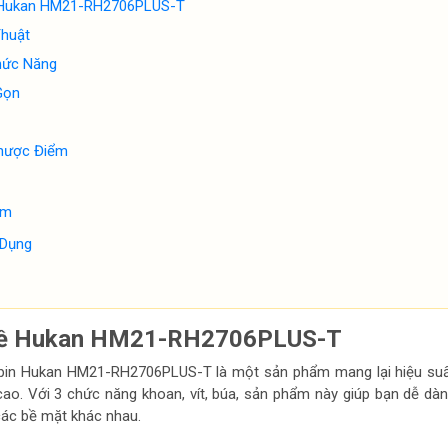
ề Hukan HM21-RH2706PLUS-T
Thuật
hức Năng
Gọn
hược Điểm
ểm
 Dụng
 Về Hukan HM21-RH2706PLUS-T
pin Hukan HM21-RH2706PLUS-T là một sản phẩm mang lại hiệu suấ
 cao. Với 3 chức năng khoan, vít, búa, sản phẩm này giúp bạn dễ dà
các bề mặt khác nhau.