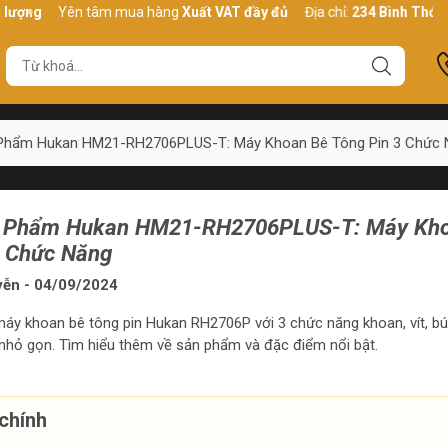
Yên tâm mua hàng
Xuất VAT đầy đủ
Địa chỉ:
234 Bình Thới, P10, 
 Phẩm Hukan HM21-RH2706PLUS-T: Máy Khoan Bê Tông Pin 3 Chức 
n Phẩm Hukan HM21-RH2706PLUS-T: Máy Kh
3 Chức Năng
yễn - 04/09/2024
 máy khoan bê tông pin Hukan RH2706P với 3 chức năng khoan, vít, bú
 nhỏ gọn. Tìm hiểu thêm về sản phẩm và đặc điểm nổi bật.
chính