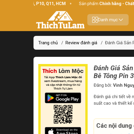
 Bình Thới, P10, Q11, HCM
Sản phẩm
Chính hãng - Chất lượng
Danh mục
Trang chủ
/
Review đánh giá
/
Đánh Giá Sản
Đánh Giá Sả
Bê Tông Pin 
Đăng bởi:
Vinh Ngu
Đánh giá chi tiết về
suất cao và thiết kế
Các nội dung 