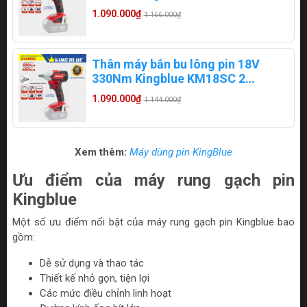
(Chân Makita)
1.090.000₫
1.166.000₫
Thân máy bắn bu lông pin 18V
330Nm Kingblue KM18SC 2
trong 1 (Chân pin Makita)
1.090.000₫
1.144.000₫
Xem thêm:
Máy dùng pin KingBlue
Ưu điểm của máy rung gạch pin
Kingblue
Một số ưu điểm nổi bật của máy rung gạch pin Kingblue bao
gồm:
Dễ sử dụng và thao tác
Thiết kế nhỏ gọn, tiện lợi
Các mức điều chỉnh linh hoạt