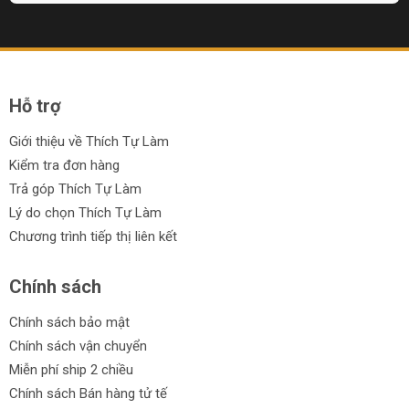
nghề nhỏ gọn, làm quà tặng, hoặc đặt trong góc làm việc khi
không cần tủ quá lớn. Overview: Thiết kế và cấu tạo Tủ có
chất liệu kim loại, lớp sơn hoàn thiện đẹp mắt với lựa chọn
màu sắc, bao gồm họa tiết camo và pink camo. Thiết kế
gồm một nắp...
Hỗ trợ
Giới thiệu về Thích Tự Làm
Kiểm tra đơn hàng
Trả góp Thích Tự Làm
Lý do chọn Thích Tự Làm
Chương trình tiếp thị liên kết
Chính sách
Chính sách bảo mật
Chính sách vận chuyển
Miễn phí ship 2 chiều
Chính sách Bán hàng tử tế