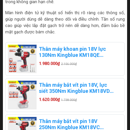
trong không gian hạn chế.
Màn hình điện tử kỹ thuật số hiển thị rõ ràng các thông số,
giúp người dùng dễ dàng theo dõi và điều chỉnh. Tần số rung
cao giúp việc lắp đặt gạch trở nên dễ dàng hơn, đảm bảo bề
mặt gạch được bám chắc.
Thân máy khoan pin 18V lực
130Nm Kingblue KM18QE
chuyên rút lõi (Chân Makita)
1.980.000₫
2.156.000₫
Thân máy bắt vít pin 18V, lực
siết 350Nm Kingblue KM18VD
(Chân pin Makita)
1.620.000₫
1.738.000₫
Thân máy bắt vít pin 18V
250Nm Kingblue KM18VC